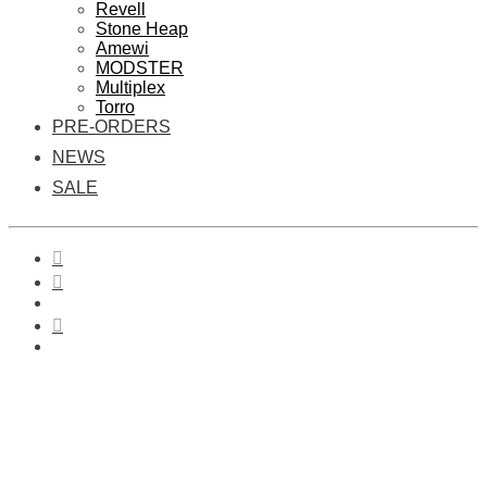
Revell
Stone Heap
Amewi
MODSTER
Multiplex
Torro
PRE-ORDERS
NEWS
SALE