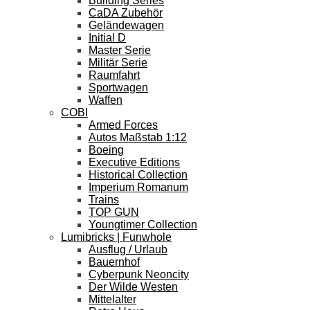
Building Series
CaDA Zubehör
Geländewagen
Initial D
Master Serie
Militär Serie
Raumfahrt
Sportwagen
Waffen
COBI
Armed Forces
Autos Maßstab 1:12
Boeing
Executive Editions
Historical Collection
Imperium Romanum
Trains
TOP GUN
Youngtimer Collection
Lumibricks | Funwhole
Ausflug / Urlaub
Bauernhof
Cyberpunk Neoncity
Der Wilde Westen
Mittelalter