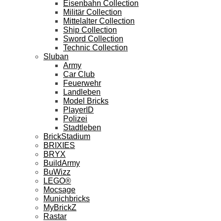
Eisenbahn Collection
Militär Collection
Mittelalter Collection
Ship Collection
Sword Collection
Technic Collection
Sluban
Army
Car Club
Feuerwehr
Landleben
Model Bricks
PlayerID
Polizei
Stadtleben
BrickStadium
BRIXIES
BRYX
BuildArmy
BuWizz
LEGO®
Mocsage
Munichbricks
MyBrickZ
Rastar