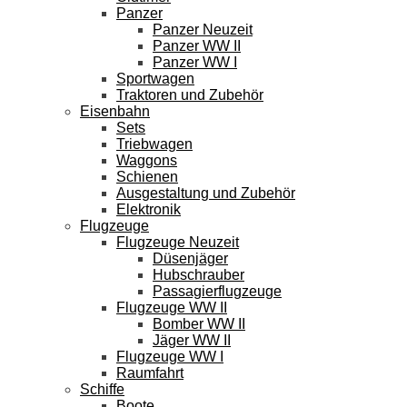
Panzer
Panzer Neuzeit
Panzer WW II
Panzer WW I
Sportwagen
Traktoren und Zubehör
Eisenbahn
Sets
Triebwagen
Waggons
Schienen
Ausgestaltung und Zubehör
Elektronik
Flugzeuge
Flugzeuge Neuzeit
Düsenjäger
Hubschrauber
Passagierflugzeuge
Flugzeuge WW II
Bomber WW II
Jäger WW II
Flugzeuge WW I
Raumfahrt
Schiffe
Boote