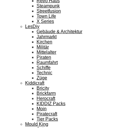
Retro Haus
Steampunk
Streetfusion
Town Life
X Series
LesDiy
Gebäude & Architektur
Jahrmarkt
Kirchen
Militär
Mittelalter
Piraten
Raumfahrt
Schiffe
Technic
Züge
Kiddicraft
Bricity
Brickfarm
Herocraft
KIDDIZ Packs
Moin
Piratecraft
Tier Packs
Mould King