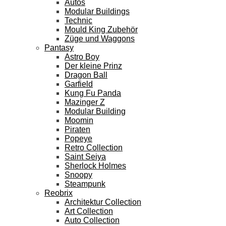
Autos
Modular Buildings
Technic
Mould King Zubehör
Züge und Waggons
Pantasy
Astro Boy
Der kleine Prinz
Dragon Ball
Garfield
Kung Fu Panda
Mazinger Z
Modular Building
Moomin
Piraten
Popeye
Retro Collection
Saint Seiya
Sherlock Holmes
Snoopy
Steampunk
Reobrix
Architektur Collection
Art Collection
Auto Collection