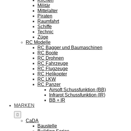
Kirchen
Militär
Mittelalter
Piraten
Raumfahrt
Schiffe
Technic
Züge
RC Modelle
RC Bagger und Baumaschinen
RC Boote
RC Drohnen
RC Fahrzeuge
RC Flugzeuge
RC Helikopter
RC LKW
RC Panzer
Airsoft Schussfunktion (BB)
Infrarot Schussfunktion (IR)
BB + IR
MARKEN
CaDA
Baustelle