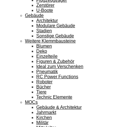
Flugzeugträger
Zerstörer
U-Boote
Gebäude
Architektur
Modulare Gebäude
Stadien
Sonstige Gebäude
Weitere Klemmbausteine
Blumen
Deko
Einzelteile
Figuren & Zubehör
Ideal zum Verschenken
Pneumatik
RC Power Functions
Roboter
Bücher
Tiere
Technic Elemente
MOCs
Gebäude & Architektur
Jahrmarkt
Kirchen
Militär