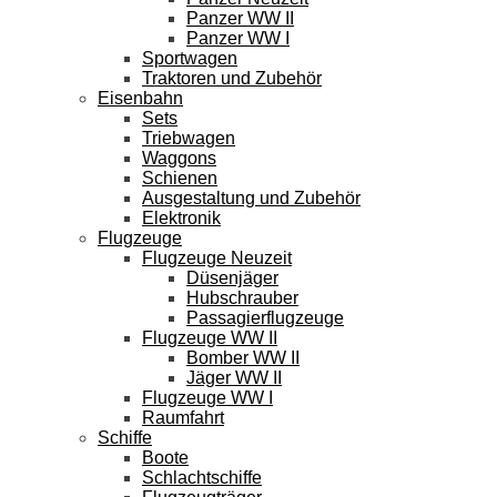
Panzer WW II
Panzer WW I
Sportwagen
Traktoren und Zubehör
Eisenbahn
Sets
Triebwagen
Waggons
Schienen
Ausgestaltung und Zubehör
Elektronik
Flugzeuge
Flugzeuge Neuzeit
Düsenjäger
Hubschrauber
Passagierflugzeuge
Flugzeuge WW II
Bomber WW II
Jäger WW II
Flugzeuge WW I
Raumfahrt
Schiffe
Boote
Schlachtschiffe