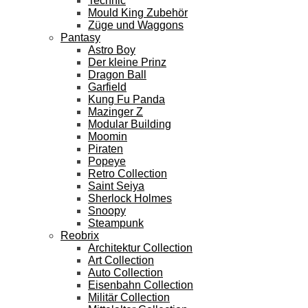
Technic
Mould King Zubehör
Züge und Waggons
Pantasy
Astro Boy
Der kleine Prinz
Dragon Ball
Garfield
Kung Fu Panda
Mazinger Z
Modular Building
Moomin
Piraten
Popeye
Retro Collection
Saint Seiya
Sherlock Holmes
Snoopy
Steampunk
Reobrix
Architektur Collection
Art Collection
Auto Collection
Eisenbahn Collection
Militär Collection