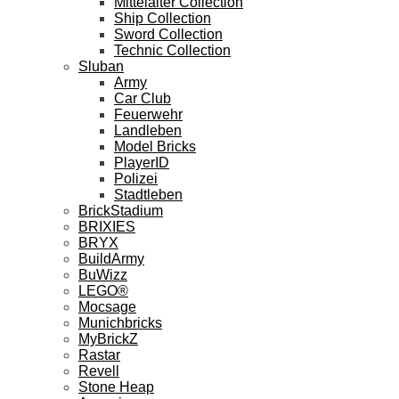
Mittelalter Collection
Ship Collection
Sword Collection
Technic Collection
Sluban
Army
Car Club
Feuerwehr
Landleben
Model Bricks
PlayerID
Polizei
Stadtleben
BrickStadium
BRIXIES
BRYX
BuildArmy
BuWizz
LEGO®
Mocsage
Munichbricks
MyBrickZ
Rastar
Revell
Stone Heap