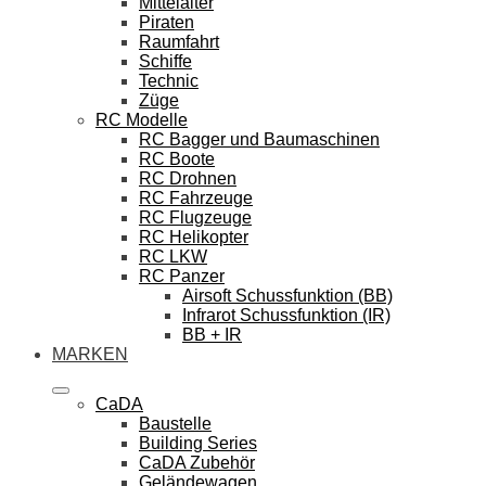
Mittelalter
Piraten
Raumfahrt
Schiffe
Technic
Züge
RC Modelle
RC Bagger und Baumaschinen
RC Boote
RC Drohnen
RC Fahrzeuge
RC Flugzeuge
RC Helikopter
RC LKW
RC Panzer
Airsoft Schussfunktion (BB)
Infrarot Schussfunktion (IR)
BB + IR
MARKEN
CaDA
Baustelle
Building Series
CaDA Zubehör
Geländewagen