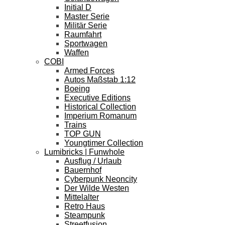
Initial D
Master Serie
Militär Serie
Raumfahrt
Sportwagen
Waffen
COBI
Armed Forces
Autos Maßstab 1:12
Boeing
Executive Editions
Historical Collection
Imperium Romanum
Trains
TOP GUN
Youngtimer Collection
Lumibricks | Funwhole
Ausflug / Urlaub
Bauernhof
Cyberpunk Neoncity
Der Wilde Westen
Mittelalter
Retro Haus
Steampunk
Streetfusion