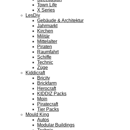
Town Life
X Series
LesDiy
Gebäude & Architektur
Jahrmarkt
Kirchen
Militär
Mittelalter
Piraten
Raumfahrt
Schiffe
Technic
Züge
Kiddicraft
Bricity
Brickfarm
Herocraft
KIDDIZ Packs
Moin
Piratecraft
Tier Packs
Mould King
Autos
Modular Buildings