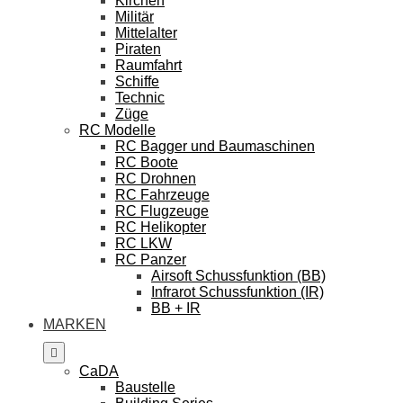
Kirchen
Militär
Mittelalter
Piraten
Raumfahrt
Schiffe
Technic
Züge
RC Modelle
RC Bagger und Baumaschinen
RC Boote
RC Drohnen
RC Fahrzeuge
RC Flugzeuge
RC Helikopter
RC LKW
RC Panzer
Airsoft Schussfunktion (BB)
Infrarot Schussfunktion (IR)
BB + IR
MARKEN
CaDA
Baustelle