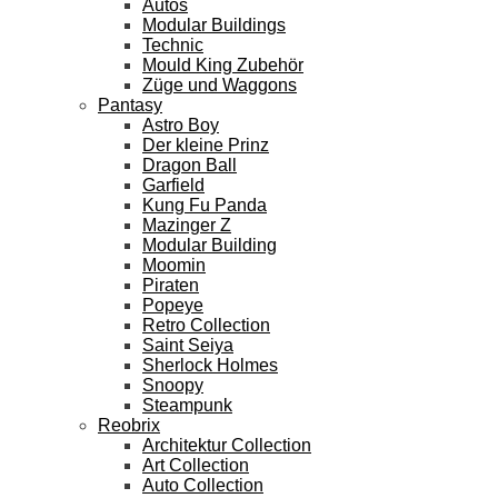
Autos
Modular Buildings
Technic
Mould King Zubehör
Züge und Waggons
Pantasy
Astro Boy
Der kleine Prinz
Dragon Ball
Garfield
Kung Fu Panda
Mazinger Z
Modular Building
Moomin
Piraten
Popeye
Retro Collection
Saint Seiya
Sherlock Holmes
Snoopy
Steampunk
Reobrix
Architektur Collection
Art Collection
Auto Collection