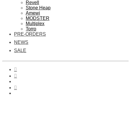
Revell
Stone Heap
Amewi
MODSTER
Multiplex
Torro
PRE-ORDERS
NEWS
SALE
0