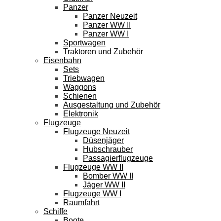
Panzer
Panzer Neuzeit
Panzer WW II
Panzer WW I
Sportwagen
Traktoren und Zubehör
Eisenbahn
Sets
Triebwagen
Waggons
Schienen
Ausgestaltung und Zubehör
Elektronik
Flugzeuge
Flugzeuge Neuzeit
Düsenjäger
Hubschrauber
Passagierflugzeuge
Flugzeuge WW II
Bomber WW II
Jäger WW II
Flugzeuge WW I
Raumfahrt
Schiffe
Boote