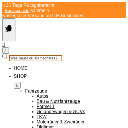
Springe
30 Tage Rückgaberecht
zum
Bonuspunkte
sammeln
Inhalt
Kostenloser Versand ab 50€ Bestellwert
Products
search
HOME
SHOP
Fahrzeuge
Autos
Bau & Nutzfahrzeuge
Formel 1
Geländewagen & SUVs
LKW
Motorräder & Zweiräder
Oldtimer