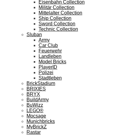
Eisenbahn Collection
Militär Collection
Mittelalter Collection
Ship Collection
Sword Collection
Technic Collection
Sluban
Army
Car Club
Feuerwehr
Landleben
Model Bricks
PlayerID
Polizei
Stadtleben
BrickStadium
BRIXIES
BRYX
BuildArmy
BuWizz
LEGO®
Mocsage
Munichbricks
MyBrickZ
Rastar