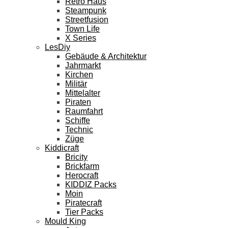
Retro Haus
Steampunk
Streetfusion
Town Life
X Series
LesDiy
Gebäude & Architektur
Jahrmarkt
Kirchen
Militär
Mittelalter
Piraten
Raumfahrt
Schiffe
Technic
Züge
Kiddicraft
Bricity
Brickfarm
Herocraft
KIDDIZ Packs
Moin
Piratecraft
Tier Packs
Mould King