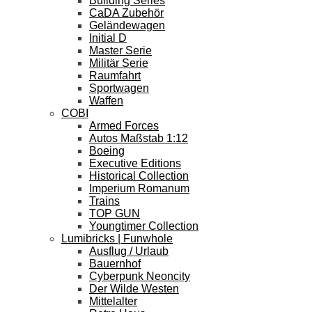
Building Series
CaDA Zubehör
Geländewagen
Initial D
Master Serie
Militär Serie
Raumfahrt
Sportwagen
Waffen
COBI
Armed Forces
Autos Maßstab 1:12
Boeing
Executive Editions
Historical Collection
Imperium Romanum
Trains
TOP GUN
Youngtimer Collection
Lumibricks | Funwhole
Ausflug / Urlaub
Bauernhof
Cyberpunk Neoncity
Der Wilde Westen
Mittelalter