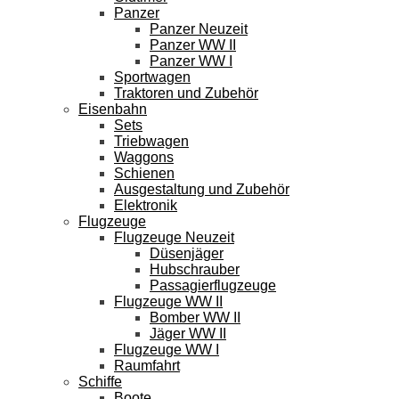
Panzer
Panzer Neuzeit
Panzer WW II
Panzer WW I
Sportwagen
Traktoren und Zubehör
Eisenbahn
Sets
Triebwagen
Waggons
Schienen
Ausgestaltung und Zubehör
Elektronik
Flugzeuge
Flugzeuge Neuzeit
Düsenjäger
Hubschrauber
Passagierflugzeuge
Flugzeuge WW II
Bomber WW II
Jäger WW II
Flugzeuge WW I
Raumfahrt
Schiffe
Boote