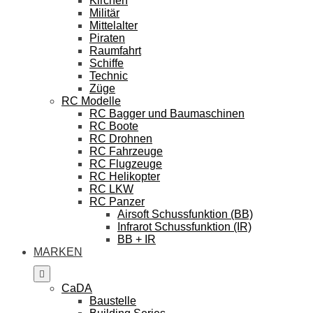
Kirchen
Militär
Mittelalter
Piraten
Raumfahrt
Schiffe
Technic
Züge
RC Modelle
RC Bagger und Baumaschinen
RC Boote
RC Drohnen
RC Fahrzeuge
RC Flugzeuge
RC Helikopter
RC LKW
RC Panzer
Airsoft Schussfunktion (BB)
Infrarot Schussfunktion (IR)
BB + IR
MARKEN
CaDA
Baustelle