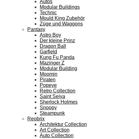
Autos
Modular Buildings
Technic
Mould King Zubehör
Züge und Waggons
Pantasy
Astro Boy
Der kleine Prinz
Dragon Ball
Garfield
Kung Fu Panda
Mazinger Z
Modular Building
Moomin
Piraten
Popeye
Retro Collection
Saint Seiya
Sherlock Holmes
Snoopy
Steampunk
Reobrix
Architektur Collection
Art Collection
Auto Collection