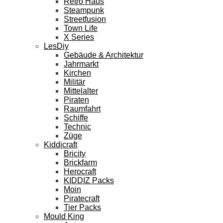
Retro Haus
Steampunk
Streetfusion
Town Life
X Series
LesDiy
Gebäude & Architektur
Jahrmarkt
Kirchen
Militär
Mittelalter
Piraten
Raumfahrt
Schiffe
Technic
Züge
Kiddicraft
Bricity
Brickfarm
Herocraft
KIDDIZ Packs
Moin
Piratecraft
Tier Packs
Mould King