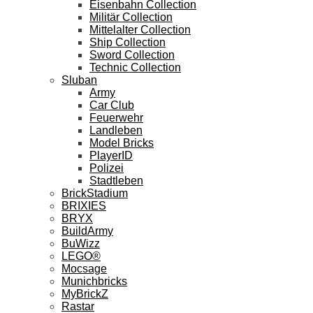
Eisenbahn Collection
Militär Collection
Mittelalter Collection
Ship Collection
Sword Collection
Technic Collection
Sluban
Army
Car Club
Feuerwehr
Landleben
Model Bricks
PlayerID
Polizei
Stadtleben
BrickStadium
BRIXIES
BRYX
BuildArmy
BuWizz
LEGO®
Mocsage
Munichbricks
MyBrickZ
Rastar