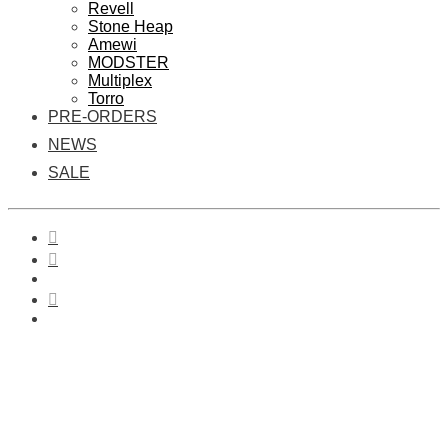
Revell
Stone Heap
Amewi
MODSTER
Multiplex
Torro
PRE-ORDERS
NEWS
SALE
0