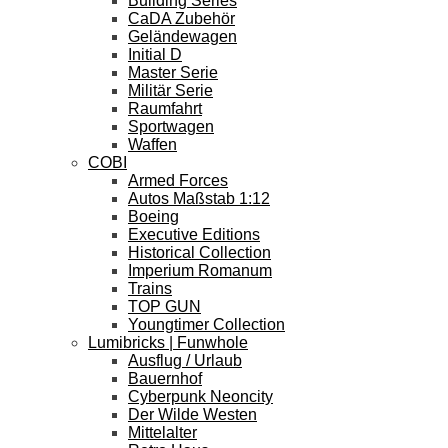
Building Series
CaDA Zubehör
Geländewagen
Initial D
Master Serie
Militär Serie
Raumfahrt
Sportwagen
Waffen
COBI
Armed Forces
Autos Maßstab 1:12
Boeing
Executive Editions
Historical Collection
Imperium Romanum
Trains
TOP GUN
Youngtimer Collection
Lumibricks | Funwhole
Ausflug / Urlaub
Bauernhof
Cyberpunk Neoncity
Der Wilde Westen
Mittelalter