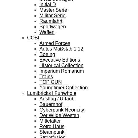
Initial D
Master Serie
Militär Serie
Raumfahrt
Sportwagen
Waffen
COBI
Armed Forces
Autos Maßstab 1:12
Boeing
Executive Editions
Historical Collection
Imperium Romanum
Trains
TOP GUN
Youngtimer Collection
Lumibricks | Funwhole
Ausflug / Urlaub
Bauernhof
Cyberpunk Neoncity
Der Wilde Westen
Mittelalter
Retro Haus
Steampunk
Streetfusion