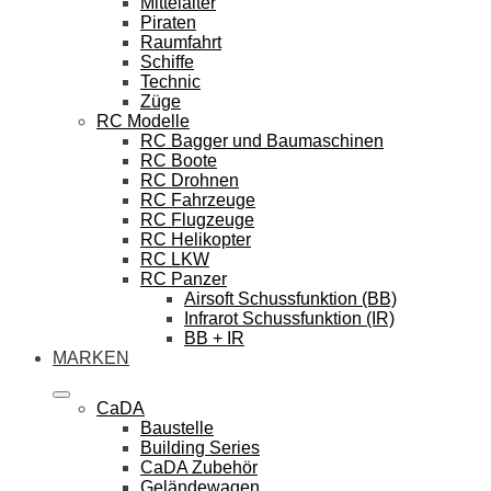
Mittelalter
Piraten
Raumfahrt
Schiffe
Technic
Züge
RC Modelle
RC Bagger und Baumaschinen
RC Boote
RC Drohnen
RC Fahrzeuge
RC Flugzeuge
RC Helikopter
RC LKW
RC Panzer
Airsoft Schussfunktion (BB)
Infrarot Schussfunktion (IR)
BB + IR
MARKEN
CaDA
Baustelle
Building Series
CaDA Zubehör
Geländewagen