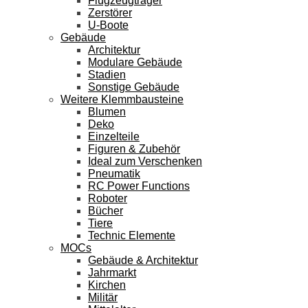
Flugzeugträger
Zerstörer
U-Boote
Gebäude
Architektur
Modulare Gebäude
Stadien
Sonstige Gebäude
Weitere Klemmbausteine
Blumen
Deko
Einzelteile
Figuren & Zubehör
Ideal zum Verschenken
Pneumatik
RC Power Functions
Roboter
Bücher
Tiere
Technic Elemente
MOCs
Gebäude & Architektur
Jahrmarkt
Kirchen
Militär