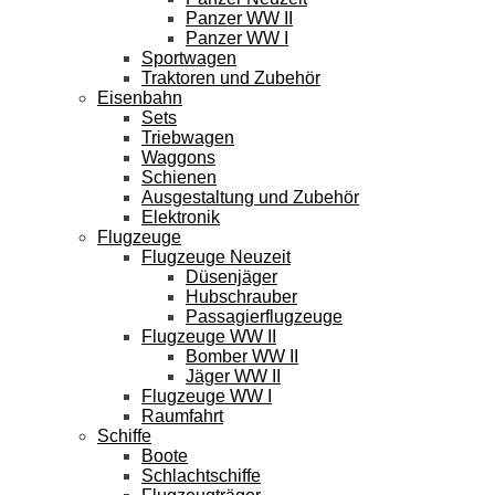
Panzer WW II
Panzer WW I
Sportwagen
Traktoren und Zubehör
Eisenbahn
Sets
Triebwagen
Waggons
Schienen
Ausgestaltung und Zubehör
Elektronik
Flugzeuge
Flugzeuge Neuzeit
Düsenjäger
Hubschrauber
Passagierflugzeuge
Flugzeuge WW II
Bomber WW II
Jäger WW II
Flugzeuge WW I
Raumfahrt
Schiffe
Boote
Schlachtschiffe