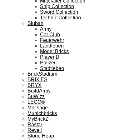
Mittelalter Collection
Ship Collection
Sword Collection
Technic Collection
Sluban
Army
Car Club
Feuerwehr
Landleben
Model Bricks
PlayerID
Polizei
Stadtleben
BrickStadium
BRIXIES
BRYX
BuildArmy
BuWizz
LEGO®
Mocsage
Munichbricks
MyBrickZ
Rastar
Revell
Stone Heap