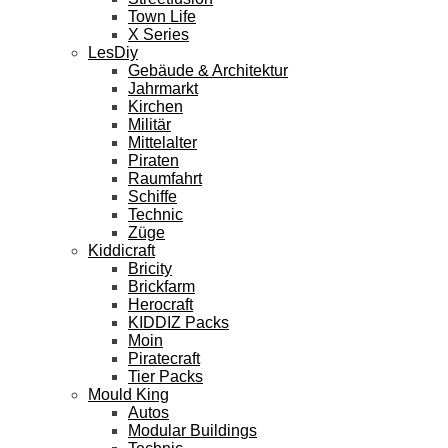
Town Life
X Series
LesDiy
Gebäude & Architektur
Jahrmarkt
Kirchen
Militär
Mittelalter
Piraten
Raumfahrt
Schiffe
Technic
Züge
Kiddicraft
Bricity
Brickfarm
Herocraft
KIDDIZ Packs
Moin
Piratecraft
Tier Packs
Mould King
Autos
Modular Buildings