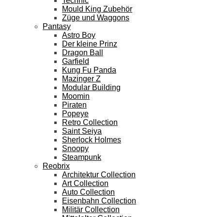
Technic
Mould King Zubehör
Züge und Waggons
Pantasy
Astro Boy
Der kleine Prinz
Dragon Ball
Garfield
Kung Fu Panda
Mazinger Z
Modular Building
Moomin
Piraten
Popeye
Retro Collection
Saint Seiya
Sherlock Holmes
Snoopy
Steampunk
Reobrix
Architektur Collection
Art Collection
Auto Collection
Eisenbahn Collection
Militär Collection