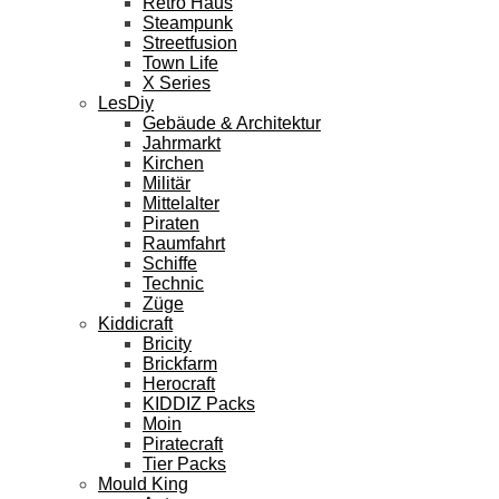
Retro Haus
Steampunk
Streetfusion
Town Life
X Series
LesDiy
Gebäude & Architektur
Jahrmarkt
Kirchen
Militär
Mittelalter
Piraten
Raumfahrt
Schiffe
Technic
Züge
Kiddicraft
Bricity
Brickfarm
Herocraft
KIDDIZ Packs
Moin
Piratecraft
Tier Packs
Mould King