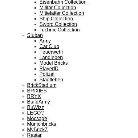
Eisenbahn Collection
Militär Collection
Mittelalter Collection
Ship Collection
Sword Collection
Technic Collection
Sluban
Army
Car Club
Feuerwehr
Landleben
Model Bricks
PlayerID
Polizei
Stadtleben
BrickStadium
BRIXIES
BRYX
BuildArmy
BuWizz
LEGO®
Mocsage
Munichbricks
MyBrickZ
Rastar