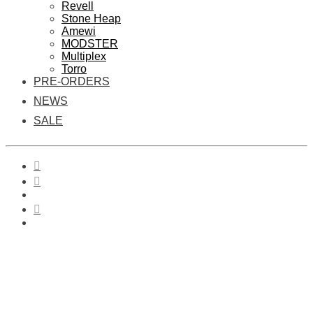
Revell
Stone Heap
Amewi
MODSTER
Multiplex
Torro
PRE-ORDERS
NEWS
SALE
0