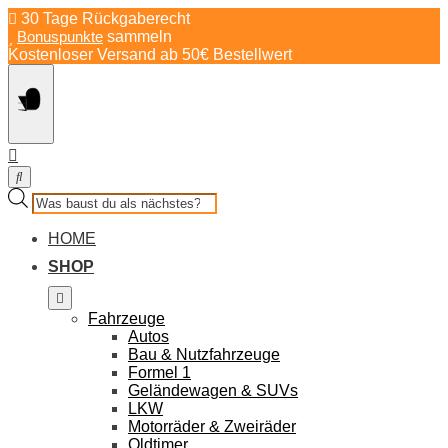
Springe
30 Tage Rückgaberecht
zum
Bonuspunkte
sammeln
Inhalt
Kostenloser Versand ab 50€ Bestellwert
Products
search
HOME
SHOP
Fahrzeuge
Autos
Bau & Nutzfahrzeuge
Formel 1
Geländewagen & SUVs
LKW
Motorräder & Zweiräder
Oldtimer