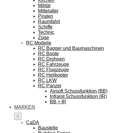
Kirchen
Militär
Mittelalter
Piraten
Raumfahrt
Schiffe
Technic
Züge
RC Modelle
RC Bagger und Baumaschinen
RC Boote
RC Drohnen
RC Fahrzeuge
RC Flugzeuge
RC Helikopter
RC LKW
RC Panzer
Airsoft Schussfunktion (BB)
Infrarot Schussfunktion (IR)
BB + IR
MARKEN
CaDA
Baustelle