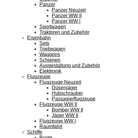
Panzer
Panzer Neuzeit
Panzer WW II
Panzer WW I
Sportwagen
Traktoren und Zubehör
Eisenbahn
Sets
Triebwagen
Waggons
Schienen
Ausgestaltung und Zubehör
Elektronik
Flugzeuge
Flugzeuge Neuzeit
Düsenjäger
Hubschrauber
Passagierflugzeuge
Flugzeuge WW II
Bomber WW II
Jäger WW II
Flugzeuge WW I
Raumfahrt
Schiffe
Boote