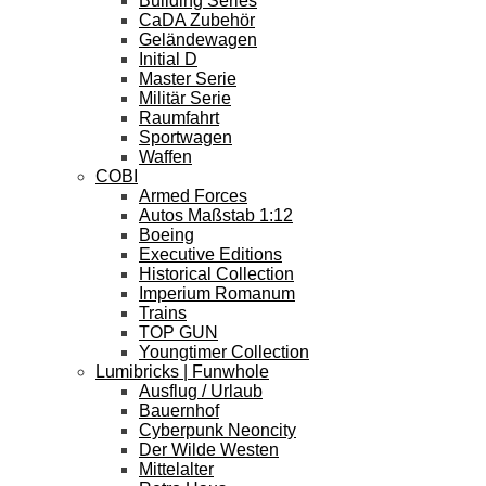
Building Series
CaDA Zubehör
Geländewagen
Initial D
Master Serie
Militär Serie
Raumfahrt
Sportwagen
Waffen
COBI
Armed Forces
Autos Maßstab 1:12
Boeing
Executive Editions
Historical Collection
Imperium Romanum
Trains
TOP GUN
Youngtimer Collection
Lumibricks | Funwhole
Ausflug / Urlaub
Bauernhof
Cyberpunk Neoncity
Der Wilde Westen
Mittelalter