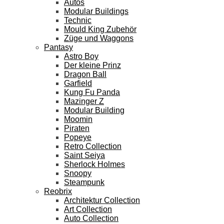
Autos
Modular Buildings
Technic
Mould King Zubehör
Züge und Waggons
Pantasy
Astro Boy
Der kleine Prinz
Dragon Ball
Garfield
Kung Fu Panda
Mazinger Z
Modular Building
Moomin
Piraten
Popeye
Retro Collection
Saint Seiya
Sherlock Holmes
Snoopy
Steampunk
Reobrix
Architektur Collection
Art Collection
Auto Collection