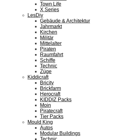
Town Life
X Series
LesDiy
Gebäude & Architektur
Jahrmarkt
Kirchen
Militär
Mittelalter
Piraten
Raumfahrt
Schiffe
Technic
Züge
Kiddicraft
Bricity
Brickfarm
Herocraft
KIDDIZ Packs
Moin
Piratecraft
Tier Packs
Mould King
Autos
Modular Buildings
Technic