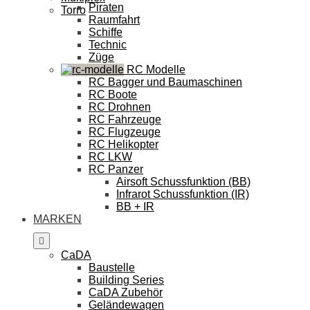
Piraten
Torro
Raumfahrt
Schiffe
Technic
Züge
RC Modelle
RC Bagger und Baumaschinen
RC Boote
RC Drohnen
RC Fahrzeuge
RC Flugzeuge
RC Helikopter
RC LKW
RC Panzer
Airsoft Schussfunktion (BB)
Infrarot Schussfunktion (IR)
BB + IR
MARKEN
CaDA
Baustelle
Building Series
CaDA Zubehör
Geländewagen