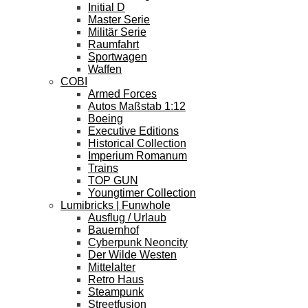
Initial D
Master Serie
Militär Serie
Raumfahrt
Sportwagen
Waffen
COBI
Armed Forces
Autos Maßstab 1:12
Boeing
Executive Editions
Historical Collection
Imperium Romanum
Trains
TOP GUN
Youngtimer Collection
Lumibricks | Funwhole
Ausflug / Urlaub
Bauernhof
Cyberpunk Neoncity
Der Wilde Westen
Mittelalter
Retro Haus
Steampunk
Streetfusion