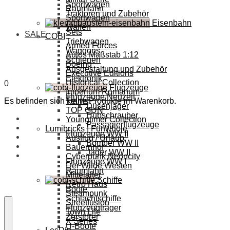
Sportwagen
Raumfahrt
Traktoren und Zubehör
Sportwagen
Eisenbahn
Waffen
Sets
SALE
COBI
Triebwagen
Armed Forces
Waggons
Autos Maßstab 1:12
Schienen
Boeing
Ausgestaltung und Zubehör
Executive Editions
Elektronik
Historical Collection
0
Flugzeuge
Imperium Romanum
Flugzeuge Neuzeit
Es befinden sich keine Produkte im Warenkorb.
Trains
Düsenjäger
TOP GUN
Hubschrauber
Youngtimer Collection
Passagierflugzeuge
Lumibricks | Funwhole
Flugzeuge WW II
Ausflug / Urlaub
Bomber WW II
Bauernhof
Jäger WW II
Cyberpunk Neoncity
Flugzeuge WW I
Der Wilde Westen
Raumfahrt
Mittelalter
Schiffe
Retro Haus
Boote
Steampunk
Schlachtschiffe
Streetfusion
Flugzeugträger
Town Life
Zerstörer
X Series
U-Boote