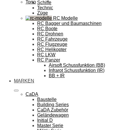
Torro
Schiffe
Technic
Züge
RC Modelle
RC Bagger und Baumaschinen
RC Boote
RC Drohnen
RC Fahrzeuge
RC Flugzeuge
RC Helikopter
RC LKW
RC Panzer
Airsoft Schussfunktion (BB)
Infrarot Schussfunktion (IR)
BB + IR
MARKEN
CaDA
Baustelle
Building Series
CaDA Zubehör
Geländewagen
Initial D
Master Serie