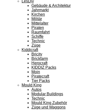
LesDiy
Gebäude & Architektur
Jahrmarkt
Kirchen
Militär
Mittelalter
Piraten
Raumfahrt
Schiffe
Technic
Züge
Kiddicraft
Bricity
Brickfarm
Herocraft
KIDDIZ Packs
Moin
Piratecraft
Tier Packs
Mould King
Autos
Modular Buildings
Technic
Mould King Zubehör
Züge und Waggons