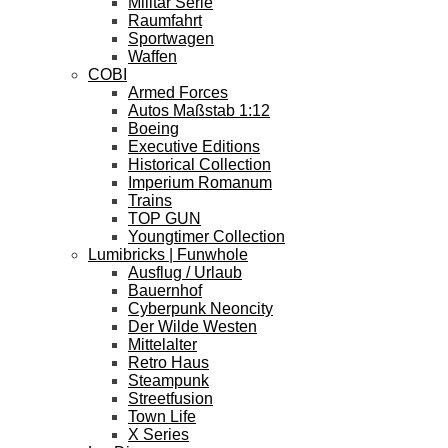
Militär Serie
Raumfahrt
Sportwagen
Waffen
COBI
Armed Forces
Autos Maßstab 1:12
Boeing
Executive Editions
Historical Collection
Imperium Romanum
Trains
TOP GUN
Youngtimer Collection
Lumibricks | Funwhole
Ausflug / Urlaub
Bauernhof
Cyberpunk Neoncity
Der Wilde Westen
Mittelalter
Retro Haus
Steampunk
Streetfusion
Town Life
X Series