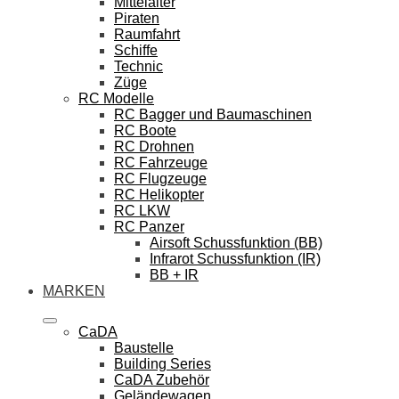
Mittelalter
Piraten
Raumfahrt
Schiffe
Technic
Züge
RC Modelle
RC Bagger und Baumaschinen
RC Boote
RC Drohnen
RC Fahrzeuge
RC Flugzeuge
RC Helikopter
RC LKW
RC Panzer
Airsoft Schussfunktion (BB)
Infrarot Schussfunktion (IR)
BB + IR
MARKEN
CaDA
Baustelle
Building Series
CaDA Zubehör
Geländewagen