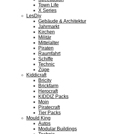
Town Life
X Series
LesDiy
Gebäude & Architektur
Jahrmarkt
Kirchen
Militär
Mittelalter
Piraten
Raumfahrt
Schiffe
Technic
Züge
Kiddicraft
Bricity
Brickfarm
Herocraft
KIDDIZ Packs
Moin
Piratecraft
Tier Packs
Mould King
Autos
Modular Buildings