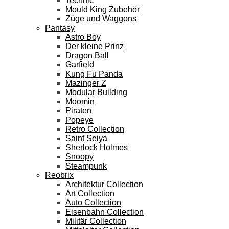
Technic
Mould King Zubehör
Züge und Waggons
Pantasy
Astro Boy
Der kleine Prinz
Dragon Ball
Garfield
Kung Fu Panda
Mazinger Z
Modular Building
Moomin
Piraten
Popeye
Retro Collection
Saint Seiya
Sherlock Holmes
Snoopy
Steampunk
Reobrix
Architektur Collection
Art Collection
Auto Collection
Eisenbahn Collection
Militär Collection