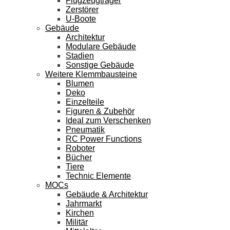
Flugzeugträger
Zerstörer
U-Boote
Gebäude
Architektur
Modulare Gebäude
Stadien
Sonstige Gebäude
Weitere Klemmbausteine
Blumen
Deko
Einzelteile
Figuren & Zubehör
Ideal zum Verschenken
Pneumatik
RC Power Functions
Roboter
Bücher
Tiere
Technic Elemente
MOCs
Gebäude & Architektur
Jahrmarkt
Kirchen
Militär