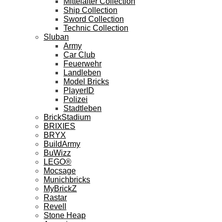
Mittelalter Collection
Ship Collection
Sword Collection
Technic Collection
Sluban
Army
Car Club
Feuerwehr
Landleben
Model Bricks
PlayerID
Polizei
Stadtleben
BrickStadium
BRIXIES
BRYX
BuildArmy
BuWizz
LEGO®
Mocsage
Munichbricks
MyBrickZ
Rastar
Revell
Stone Heap