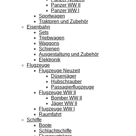
Panzer WW II
Panzer WW I
Sportwagen
Traktoren und Zubehör
Eisenbahn
Sets
Triebwagen
Waggons
Schienen
Ausgestaltung und Zubehör
Elektronik
Flugzeuge
Flugzeuge Neuzeit
Düsenjäger
Hubschrauber
Passagierflugzeuge
Flugzeuge WW II
Bomber WW II
Jäger WW II
Flugzeuge WW I
Raumfahrt
Schiffe
Boote
Schlachtschiffe