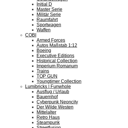
Initial D
Master Serie
Militär Serie
Raumfahrt
Sportwagen
Waffen
COBI
Armed Forces
Autos Maßstab 1:12
Boeing
Executive Editions
Historical Collection
Imperium Romanum
Trains
TOP GUN
Youngtimer Collection
Lumibricks | Funwhole
Ausflug / Urlaub
Bauernhof
Cyberpunk Neoncity
Der Wilde Westen
Mittelalter
Retro Haus
Steampunk
Streetfusion