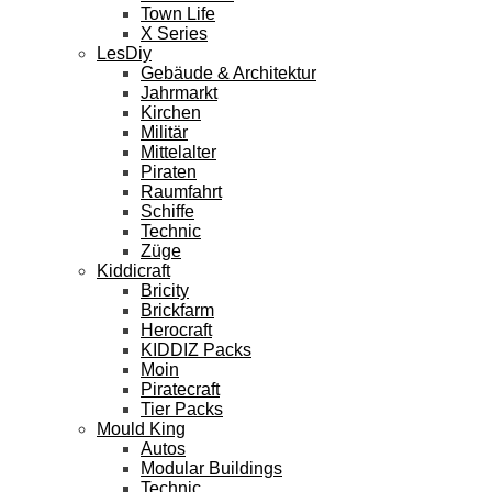
Town Life
X Series
LesDiy
Gebäude & Architektur
Jahrmarkt
Kirchen
Militär
Mittelalter
Piraten
Raumfahrt
Schiffe
Technic
Züge
Kiddicraft
Bricity
Brickfarm
Herocraft
KIDDIZ Packs
Moin
Piratecraft
Tier Packs
Mould King
Autos
Modular Buildings
Technic