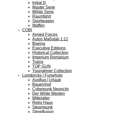
Initial D
Master Serie
Militär Serie
Raumfahrt
Sportwagen
Waffen
COBI
Armed Forces
Autos Maßstab 1:12
Boeing
Executive Editions
Historical Collection
Imperium Romanum
Trains
TOP GUN
Youngtimer Collection
Lumibricks | Funwhole
Ausflug / Urlaub
Bauernhof
Cyberpunk Neoncity
Der Wilde Westen
Mittelalter
Retro Haus
Steampunk
Streetfusion