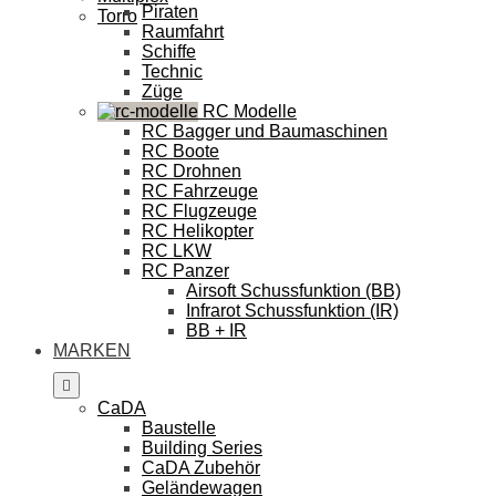
Piraten
Torro
Raumfahrt
Schiffe
Technic
Züge
RC Modelle
RC Bagger und Baumaschinen
RC Boote
RC Drohnen
RC Fahrzeuge
RC Flugzeuge
RC Helikopter
RC LKW
RC Panzer
Airsoft Schussfunktion (BB)
Infrarot Schussfunktion (IR)
BB + IR
MARKEN
CaDA
Baustelle
Building Series
CaDA Zubehör
Geländewagen