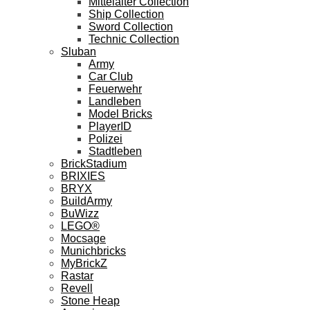
Mittelalter Collection
Ship Collection
Sword Collection
Technic Collection
Sluban
Army
Car Club
Feuerwehr
Landleben
Model Bricks
PlayerID
Polizei
Stadtleben
BrickStadium
BRIXIES
BRYX
BuildArmy
BuWizz
LEGO®
Mocsage
Munichbricks
MyBrickZ
Rastar
Revell
Stone Heap