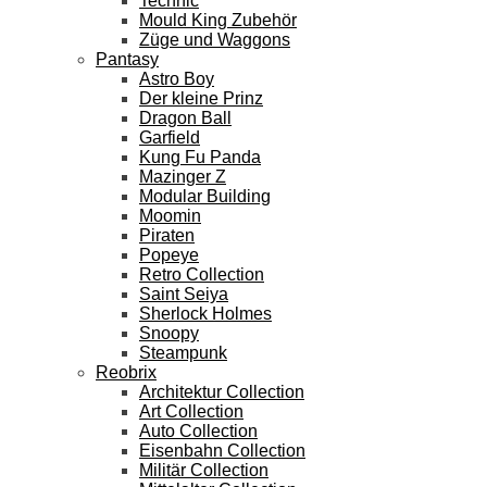
Technic
Mould King Zubehör
Züge und Waggons
Pantasy
Astro Boy
Der kleine Prinz
Dragon Ball
Garfield
Kung Fu Panda
Mazinger Z
Modular Building
Moomin
Piraten
Popeye
Retro Collection
Saint Seiya
Sherlock Holmes
Snoopy
Steampunk
Reobrix
Architektur Collection
Art Collection
Auto Collection
Eisenbahn Collection
Militär Collection