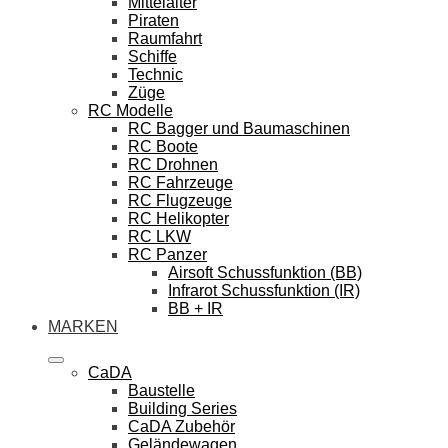
Mittelalter
Piraten
Raumfahrt
Schiffe
Technic
Züge
RC Modelle
RC Bagger und Baumaschinen
RC Boote
RC Drohnen
RC Fahrzeuge
RC Flugzeuge
RC Helikopter
RC LKW
RC Panzer
Airsoft Schussfunktion (BB)
Infrarot Schussfunktion (IR)
BB + IR
MARKEN
CaDA
Baustelle
Building Series
CaDA Zubehör
Geländewagen