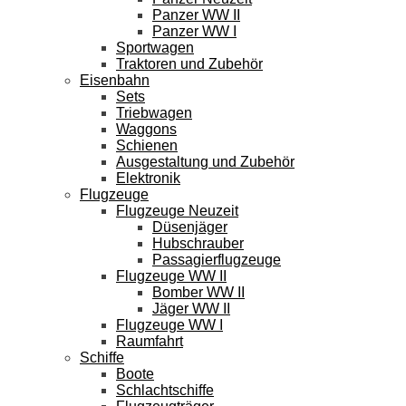
Panzer WW II
Panzer WW I
Sportwagen
Traktoren und Zubehör
Eisenbahn
Sets
Triebwagen
Waggons
Schienen
Ausgestaltung und Zubehör
Elektronik
Flugzeuge
Flugzeuge Neuzeit
Düsenjäger
Hubschrauber
Passagierflugzeuge
Flugzeuge WW II
Bomber WW II
Jäger WW II
Flugzeuge WW I
Raumfahrt
Schiffe
Boote
Schlachtschiffe