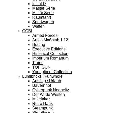
Initial D
Master Serie
Militär Serie
Raumfahrt
Sportwagen
Waffen
COBI
Armed Forces
Autos Maßstab 1:12
Boeing
Executive Editions
Historical Collection
Imperium Romanum
Trains
TOP GUN
Youngtimer Collection
Lumibricks | Funwhole
Ausflug / Urlaub
Bauernhof
Cyberpunk Neoncity
Der Wilde Westen
Mittelalter
Retro Haus
Steampunk
Streetfusion