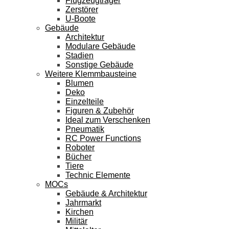
Flugzeugträger
Zerstörer
U-Boote
Gebäude
Architektur
Modulare Gebäude
Stadien
Sonstige Gebäude
Weitere Klemmbausteine
Blumen
Deko
Einzelteile
Figuren & Zubehör
Ideal zum Verschenken
Pneumatik
RC Power Functions
Roboter
Bücher
Tiere
Technic Elemente
MOCs
Gebäude & Architektur
Jahrmarkt
Kirchen
Militär