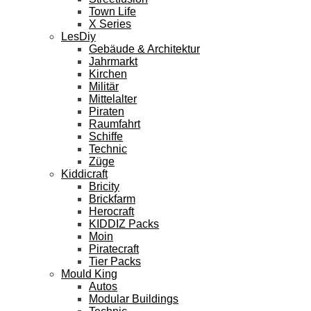
Town Life
X Series
LesDiy
Gebäude & Architektur
Jahrmarkt
Kirchen
Militär
Mittelalter
Piraten
Raumfahrt
Schiffe
Technic
Züge
Kiddicraft
Bricity
Brickfarm
Herocraft
KIDDIZ Packs
Moin
Piratecraft
Tier Packs
Mould King
Autos
Modular Buildings