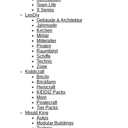
Town Life
X Series
LesDiy
Gebäude & Architektur
Jahrmarkt
Kirchen
Militär
Mittelalter
Piraten
Raumfahrt
Schiffe
Technic
Züge
Kiddicraft
Bricity
Brickfarm
Herocraft
KIDDIZ Packs
Moin
Piratecraft
Tier Packs
Mould King
Autos
Modular Buildings