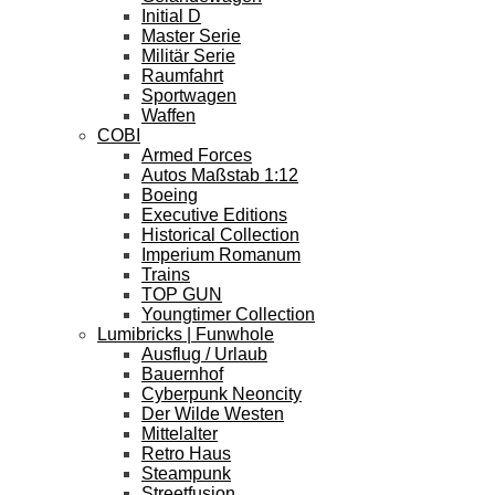
Initial D
Master Serie
Militär Serie
Raumfahrt
Sportwagen
Waffen
COBI
Armed Forces
Autos Maßstab 1:12
Boeing
Executive Editions
Historical Collection
Imperium Romanum
Trains
TOP GUN
Youngtimer Collection
Lumibricks | Funwhole
Ausflug / Urlaub
Bauernhof
Cyberpunk Neoncity
Der Wilde Westen
Mittelalter
Retro Haus
Steampunk
Streetfusion