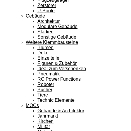
Flugzeugträger
Zerstörer
U-Boote
Gebäude
Architektur
Modulare Gebäude
Stadien
Sonstige Gebäude
Weitere Klemmbausteine
Blumen
Deko
Einzelteile
Figuren & Zubehör
Ideal zum Verschenken
Pneumatik
RC Power Functions
Roboter
Bücher
Tiere
Technic Elemente
MOCs
Gebäude & Architektur
Jahrmarkt
Kirchen
Militär