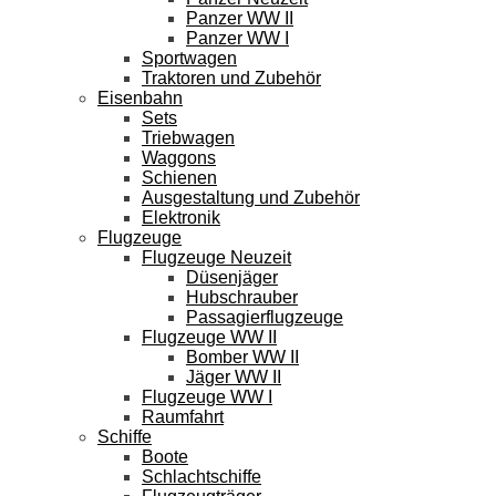
Panzer WW II
Panzer WW I
Sportwagen
Traktoren und Zubehör
Eisenbahn
Sets
Triebwagen
Waggons
Schienen
Ausgestaltung und Zubehör
Elektronik
Flugzeuge
Flugzeuge Neuzeit
Düsenjäger
Hubschrauber
Passagierflugzeuge
Flugzeuge WW II
Bomber WW II
Jäger WW II
Flugzeuge WW I
Raumfahrt
Schiffe
Boote
Schlachtschiffe