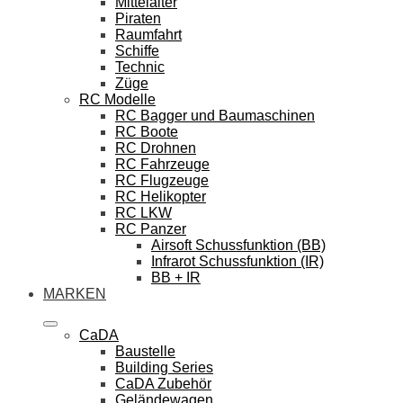
Mittelalter
Piraten
Raumfahrt
Schiffe
Technic
Züge
RC Modelle
RC Bagger und Baumaschinen
RC Boote
RC Drohnen
RC Fahrzeuge
RC Flugzeuge
RC Helikopter
RC LKW
RC Panzer
Airsoft Schussfunktion (BB)
Infrarot Schussfunktion (IR)
BB + IR
MARKEN
CaDA
Baustelle
Building Series
CaDA Zubehör
Geländewagen