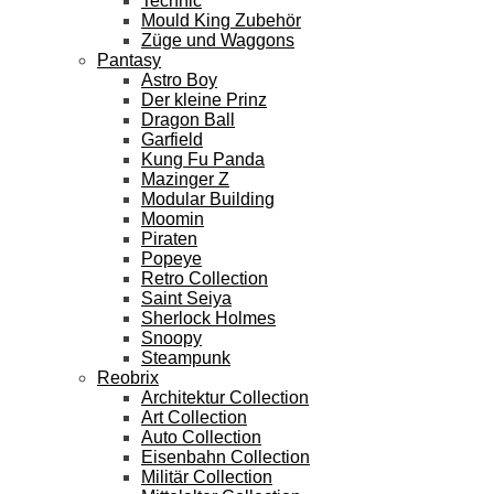
Technic
Mould King Zubehör
Züge und Waggons
Pantasy
Astro Boy
Der kleine Prinz
Dragon Ball
Garfield
Kung Fu Panda
Mazinger Z
Modular Building
Moomin
Piraten
Popeye
Retro Collection
Saint Seiya
Sherlock Holmes
Snoopy
Steampunk
Reobrix
Architektur Collection
Art Collection
Auto Collection
Eisenbahn Collection
Militär Collection