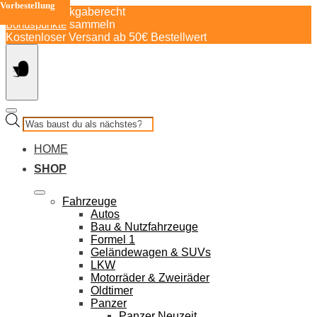
Vorbestellung
Springe
30 Tage Rückgaberecht
zum
Bonuspunkte
sammeln
Inhalt
Kostenloser Versand ab 50€ Bestellwert
Products
search
HOME
SHOP
Fahrzeuge
Autos
Bau & Nutzfahrzeuge
Formel 1
Geländewagen & SUVs
LKW
Motorräder & Zweiräder
Oldtimer
Panzer
Panzer Neuzeit