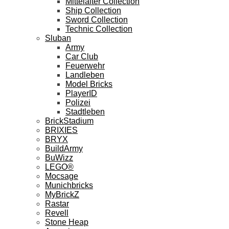
Mittelalter Collection
Ship Collection
Sword Collection
Technic Collection
Sluban
Army
Car Club
Feuerwehr
Landleben
Model Bricks
PlayerID
Polizei
Stadtleben
BrickStadium
BRIXIES
BRYX
BuildArmy
BuWizz
LEGO®
Mocsage
Munichbricks
MyBrickZ
Rastar
Revell
Stone Heap