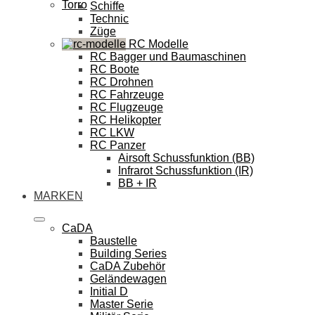
Torro
Schiffe
Technic
Züge
RC Modelle
RC Bagger und Baumaschinen
RC Boote
RC Drohnen
RC Fahrzeuge
RC Flugzeuge
RC Helikopter
RC LKW
RC Panzer
Airsoft Schussfunktion (BB)
Infrarot Schussfunktion (IR)
BB + IR
MARKEN
CaDA
Baustelle
Building Series
CaDA Zubehör
Geländewagen
Initial D
Master Serie