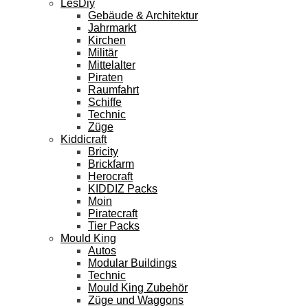
LesDiy
Gebäude & Architektur
Jahrmarkt
Kirchen
Militär
Mittelalter
Piraten
Raumfahrt
Schiffe
Technic
Züge
Kiddicraft
Bricity
Brickfarm
Herocraft
KIDDIZ Packs
Moin
Piratecraft
Tier Packs
Mould King
Autos
Modular Buildings
Technic
Mould King Zubehör
Züge und Waggons