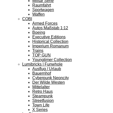
Militär Serie
Raumfahrt
Sportwagen
Waffen
COBI
Armed Forces
Autos Maßstab 1:12
Boeing
Executive Editions
Historical Collection
Imperium Romanum
Trains
TOP GUN
Youngtimer Collection
Lumibricks | Funwhole
Ausflug / Urlaub
Bauernhof
Cyberpunk Neoncity
Der Wilde Westen
Mittelalter
Retro Haus
Steampunk
Streetfusion
Town Life
X Series