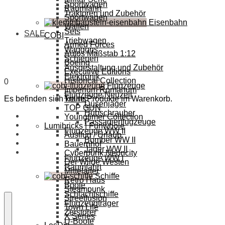
Sportwagen
Raumfahrt
Traktoren und Zubehör
Sportwagen
Eisenbahn
Waffen
Sets
SALE
COBI
Triebwagen
Armed Forces
Waggons
Autos Maßstab 1:12
Schienen
Boeing
Ausgestaltung und Zubehör
Executive Editions
Elektronik
Historical Collection
0
Flugzeuge
Imperium Romanum
Flugzeuge Neuzeit
Es befinden sich keine Produkte im Warenkorb.
Trains
Düsenjäger
TOP GUN
Hubschrauber
Youngtimer Collection
Passagierflugzeuge
Lumibricks | Funwhole
Flugzeuge WW II
Ausflug / Urlaub
Bomber WW II
Bauernhof
Jäger WW II
Cyberpunk Neoncity
Flugzeuge WW I
Der Wilde Westen
Raumfahrt
Mittelalter
Schiffe
Retro Haus
Boote
Steampunk
Schlachtschiffe
Streetfusion
Flugzeugträger
Town Life
Zerstörer
X Series
U-Boote