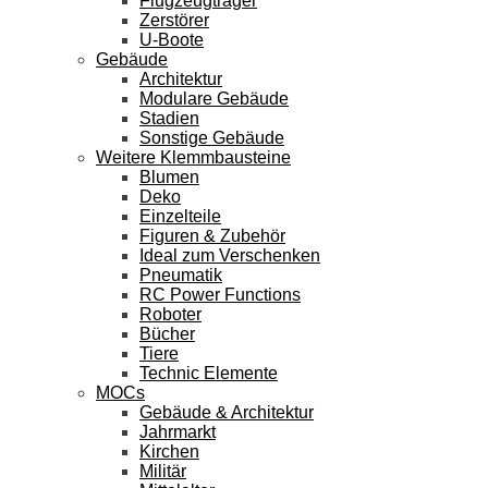
Flugzeugträger
Zerstörer
U-Boote
Gebäude
Architektur
Modulare Gebäude
Stadien
Sonstige Gebäude
Weitere Klemmbausteine
Blumen
Deko
Einzelteile
Figuren & Zubehör
Ideal zum Verschenken
Pneumatik
RC Power Functions
Roboter
Bücher
Tiere
Technic Elemente
MOCs
Gebäude & Architektur
Jahrmarkt
Kirchen
Militär