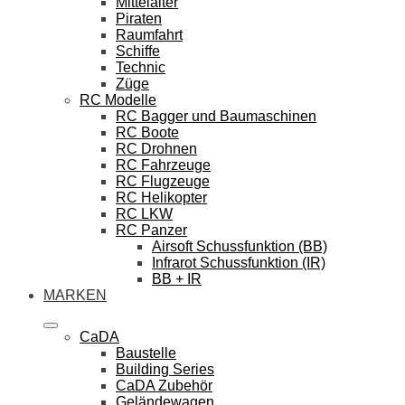
Mittelalter
Piraten
Raumfahrt
Schiffe
Technic
Züge
RC Modelle
RC Bagger und Baumaschinen
RC Boote
RC Drohnen
RC Fahrzeuge
RC Flugzeuge
RC Helikopter
RC LKW
RC Panzer
Airsoft Schussfunktion (BB)
Infrarot Schussfunktion (IR)
BB + IR
MARKEN
CaDA
Baustelle
Building Series
CaDA Zubehör
Geländewagen