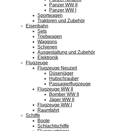
Panzer WW II
Panzer WW I
Sportwagen
Traktoren und Zubehör
Eisenbahn
Sets
Triebwagen
Waggons
Schienen
Ausgestaltung und Zubehör
Elektronik
Flugzeuge
Flugzeuge Neuzeit
Düsenjäger
Hubschrauber
Passagierflugzeuge
Flugzeuge WW II
Bomber WW II
Jäger WW II
Flugzeuge WW I
Raumfahrt
Schiffe
Boote
Schlachtschiffe