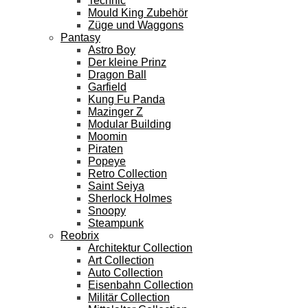
Technic
Mould King Zubehör
Züge und Waggons
Pantasy
Astro Boy
Der kleine Prinz
Dragon Ball
Garfield
Kung Fu Panda
Mazinger Z
Modular Building
Moomin
Piraten
Popeye
Retro Collection
Saint Seiya
Sherlock Holmes
Snoopy
Steampunk
Reobrix
Architektur Collection
Art Collection
Auto Collection
Eisenbahn Collection
Militär Collection