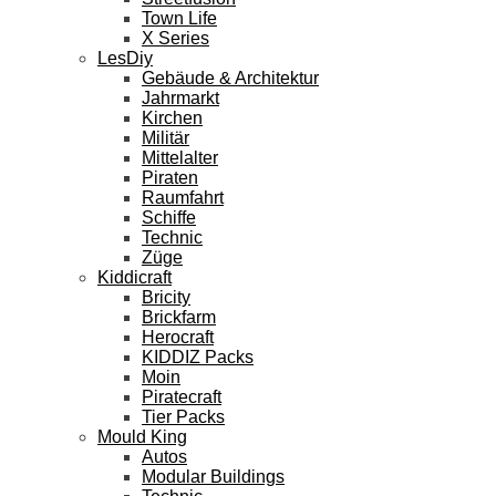
Town Life
X Series
LesDiy
Gebäude & Architektur
Jahrmarkt
Kirchen
Militär
Mittelalter
Piraten
Raumfahrt
Schiffe
Technic
Züge
Kiddicraft
Bricity
Brickfarm
Herocraft
KIDDIZ Packs
Moin
Piratecraft
Tier Packs
Mould King
Autos
Modular Buildings