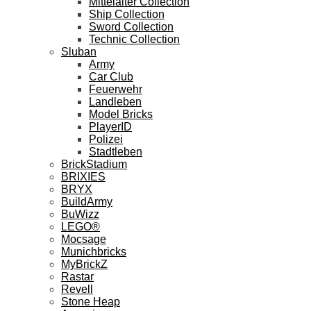
Mittelalter Collection
Ship Collection
Sword Collection
Technic Collection
Sluban
Army
Car Club
Feuerwehr
Landleben
Model Bricks
PlayerID
Polizei
Stadtleben
BrickStadium
BRIXIES
BRYX
BuildArmy
BuWizz
LEGO®
Mocsage
Munichbricks
MyBrickZ
Rastar
Revell
Stone Heap