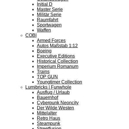
Initial D
Master Serie
Militär Serie
Raumfahrt
Sportwagen
Waffen
COBI
Armed Forces
Autos Maßstab 1:12
Boeing
Executive Editions
Historical Collection
Imperium Romanum
Trains
TOP GUN
Youngtimer Collection
Lumibricks | Funwhole
Ausflug / Urlaub
Bauernhof
Cyberpunk Neoncity
Der Wilde Westen
Mittelalter
Retro Haus
Steampunk
Streetfusion