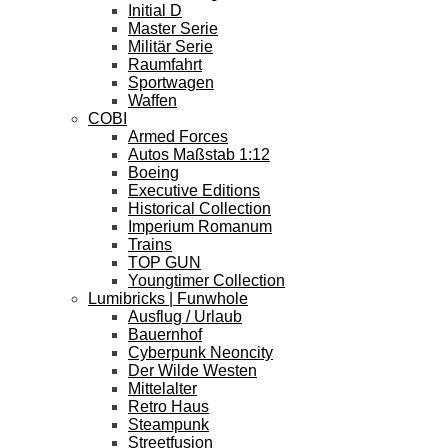
Initial D
Master Serie
Militär Serie
Raumfahrt
Sportwagen
Waffen
COBI
Armed Forces
Autos Maßstab 1:12
Boeing
Executive Editions
Historical Collection
Imperium Romanum
Trains
TOP GUN
Youngtimer Collection
Lumibricks | Funwhole
Ausflug / Urlaub
Bauernhof
Cyberpunk Neoncity
Der Wilde Westen
Mittelalter
Retro Haus
Steampunk
Streetfusion