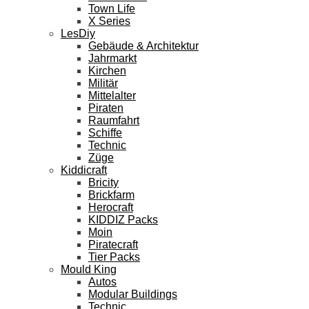
Town Life
X Series
LesDiy
Gebäude & Architektur
Jahrmarkt
Kirchen
Militär
Mittelalter
Piraten
Raumfahrt
Schiffe
Technic
Züge
Kiddicraft
Bricity
Brickfarm
Herocraft
KIDDIZ Packs
Moin
Piratecraft
Tier Packs
Mould King
Autos
Modular Buildings
Technic