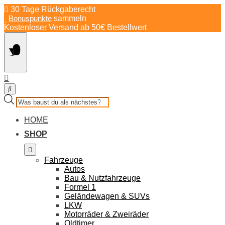
Springe
30 Tage Rückgaberecht
zum
Bonuspunkte
sammeln
Inhalt
Kostenloser Versand ab 50€ Bestellwert
Products
search
HOME
SHOP
Fahrzeuge
Autos
Bau & Nutzfahrzeuge
Formel 1
Geländewagen & SUVs
LKW
Motorräder & Zweiräder
Oldtimer