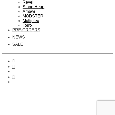
Revell
Stone Heap
Amewi
MODSTER
Multiplex
Torro
PRE-ORDERS
NEWS
SALE