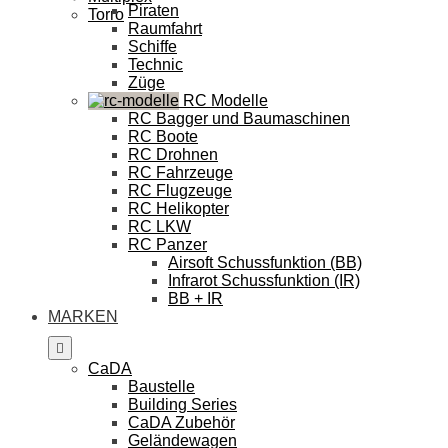
Piraten
Torro
Raumfahrt
Schiffe
Technic
Züge
RC Modelle
RC Bagger und Baumaschinen
RC Boote
RC Drohnen
RC Fahrzeuge
RC Flugzeuge
RC Helikopter
RC LKW
RC Panzer
Airsoft Schussfunktion (BB)
Infrarot Schussfunktion (IR)
BB + IR
MARKEN
CaDA
Baustelle
Building Series
CaDA Zubehör
Geländewagen