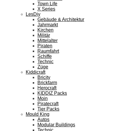
Town Life
X Series
LesDiy
Gebäude & Architektur
Jahrmarkt
Kirchen
Militär
Mittelalter
Piraten
Raumfahrt
Schiffe
Technic
Züge
Kiddicraft
Bricity
Brickfarm
Herocraft
KIDDIZ Packs
Moin
Piratecraft
Tier Packs
Mould King
Autos
Modular Buildings
Technic