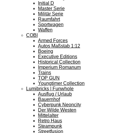
Initial D
Master Serie
Militär Serie
Raumfahrt
Sportwagen
Waffen
COBI
Armed Forces
Autos Maßstab 1:12
Boeing
Executive Editions
Historical Collection
Imperium Romanum
Trains
TOP GUN
Youngtimer Collection
Lumibricks | Funwhole
Ausflug / Urlaub
Bauernhof
Cyberpunk Neoncity
Der Wilde Westen
Mittelalter
Retro Haus
Steampunk
Streetfusion