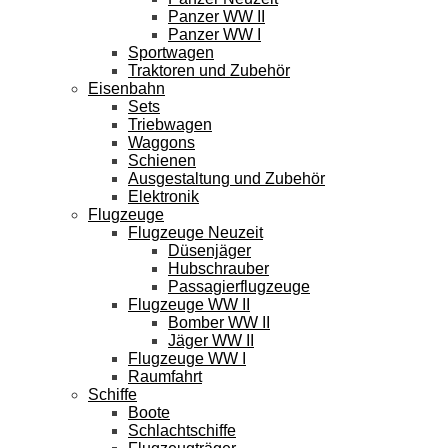
Panzer WW II
Panzer WW I
Sportwagen
Traktoren und Zubehör
Eisenbahn
Sets
Triebwagen
Waggons
Schienen
Ausgestaltung und Zubehör
Elektronik
Flugzeuge
Flugzeuge Neuzeit
Düsenjäger
Hubschrauber
Passagierflugzeuge
Flugzeuge WW II
Bomber WW II
Jäger WW II
Flugzeuge WW I
Raumfahrt
Schiffe
Boote
Schlachtschiffe