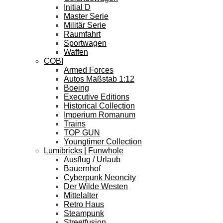
Initial D
Master Serie
Militär Serie
Raumfahrt
Sportwagen
Waffen
COBI
Armed Forces
Autos Maßstab 1:12
Boeing
Executive Editions
Historical Collection
Imperium Romanum
Trains
TOP GUN
Youngtimer Collection
Lumibricks | Funwhole
Ausflug / Urlaub
Bauernhof
Cyberpunk Neoncity
Der Wilde Westen
Mittelalter
Retro Haus
Steampunk
Streetfusion