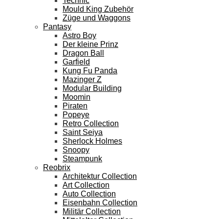
Technic
Mould King Zubehör
Züge und Waggons
Pantasy
Astro Boy
Der kleine Prinz
Dragon Ball
Garfield
Kung Fu Panda
Mazinger Z
Modular Building
Moomin
Piraten
Popeye
Retro Collection
Saint Seiya
Sherlock Holmes
Snoopy
Steampunk
Reobrix
Architektur Collection
Art Collection
Auto Collection
Eisenbahn Collection
Militär Collection