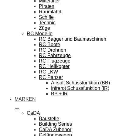
Mittelalter
Piraten
Raumfahrt
Schiffe
Technic
Züge
RC Modelle
RC Bagger und Baumaschinen
RC Boote
RC Drohnen
RC Fahrzeuge
RC Flugzeuge
RC Helikopter
RC LKW
RC Panzer
Airsoft Schussfunktion (BB)
Infrarot Schussfunktion (IR)
BB + IR
MARKEN
CaDA
Baustelle
Building Series
CaDA Zubehör
Geländewagen