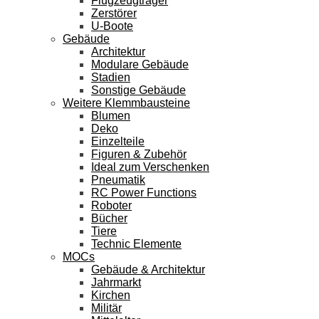
Flugzeugträger
Zerstörer
U-Boote
Gebäude
Architektur
Modulare Gebäude
Stadien
Sonstige Gebäude
Weitere Klemmbausteine
Blumen
Deko
Einzelteile
Figuren & Zubehör
Ideal zum Verschenken
Pneumatik
RC Power Functions
Roboter
Bücher
Tiere
Technic Elemente
MOCs
Gebäude & Architektur
Jahrmarkt
Kirchen
Militär