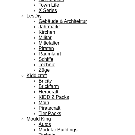
Town Life
X Series
LesDiy
Gebäude & Architektur
Jahrmarkt
Kirchen
Militär
Mittelalter
Piraten
Raumfahrt
Schiffe
Technic
Züge
Kiddicraft
Bricity
Brickfarm
Herocraft
KIDDIZ Packs
Moin
Piratecraft
Tier Packs
Mould King
Autos
Modular Buildings