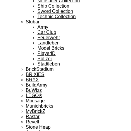
Mittelalter Collection
Ship Collection
Sword Collection
Technic Collection
Sluban
Army
Car Club
Feuerwehr
Landleben
Model Bricks
PlayerID
Polizei
Stadtleben
BrickStadium
BRIXIES
BRYX
BuildArmy
BuWizz
LEGO®
Mocsage
Munichbricks
MyBrickZ
Rastar
Revell
Stone Heap