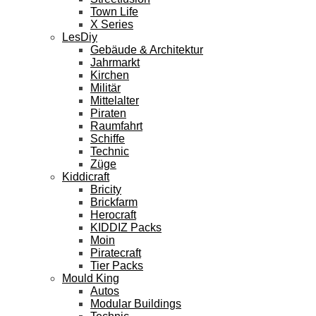
Town Life
X Series
LesDiy
Gebäude & Architektur
Jahrmarkt
Kirchen
Militär
Mittelalter
Piraten
Raumfahrt
Schiffe
Technic
Züge
Kiddicraft
Bricity
Brickfarm
Herocraft
KIDDIZ Packs
Moin
Piratecraft
Tier Packs
Mould King
Autos
Modular Buildings