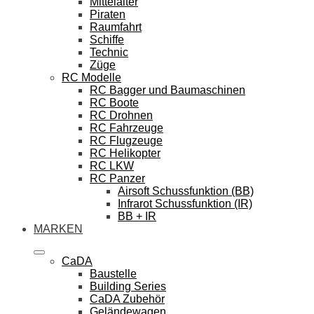
Mittelalter
Piraten
Raumfahrt
Schiffe
Technic
Züge
RC Modelle
RC Bagger und Baumaschinen
RC Boote
RC Drohnen
RC Fahrzeuge
RC Flugzeuge
RC Helikopter
RC LKW
RC Panzer
Airsoft Schussfunktion (BB)
Infrarot Schussfunktion (IR)
BB + IR
MARKEN
CaDA
Baustelle
Building Series
CaDA Zubehör
Geländewagen