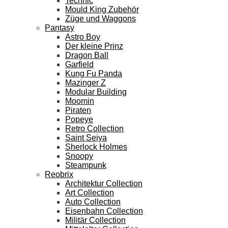
Technic
Mould King Zubehör
Züge und Waggons
Pantasy
Astro Boy
Der kleine Prinz
Dragon Ball
Garfield
Kung Fu Panda
Mazinger Z
Modular Building
Moomin
Piraten
Popeye
Retro Collection
Saint Seiya
Sherlock Holmes
Snoopy
Steampunk
Reobrix
Architektur Collection
Art Collection
Auto Collection
Eisenbahn Collection
Militär Collection