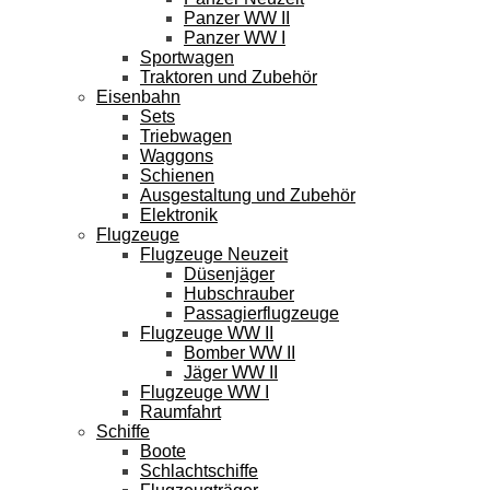
Panzer WW II
Panzer WW I
Sportwagen
Traktoren und Zubehör
Eisenbahn
Sets
Triebwagen
Waggons
Schienen
Ausgestaltung und Zubehör
Elektronik
Flugzeuge
Flugzeuge Neuzeit
Düsenjäger
Hubschrauber
Passagierflugzeuge
Flugzeuge WW II
Bomber WW II
Jäger WW II
Flugzeuge WW I
Raumfahrt
Schiffe
Boote
Schlachtschiffe