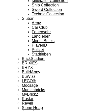
Mittelalter Collection
Ship Collection
Sword Collection
Technic Collection
Sluban
Army
Car Club
Feuerwehr
Landleben
Model Bricks
PlayerID
Polizei
Stadtleben
BrickStadium
BRIXIES
BRYX
BuildArmy
BuWizz
LEGO®
Mocsage
Munichbricks
MyBrickZ
Rastar
Revell
Stone Heap