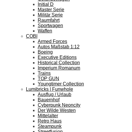
Initial D
Master Serie
Militär Serie
Raumfahrt
Sportwagen
Waffen
COBI
Armed Forces
Autos Maßstab 1:12
Boeing
Executive Editions
Historical Collection
Imperium Romanum
Trains
TOP GUN
Youngtimer Collection
Lumibricks | Funwhole
Ausflug / Urlaub
Bauernhof
Cyberpunk Neoncity
Der Wilde Westen
Mittelalter
Retro Haus
Steampunk
Streetfusion