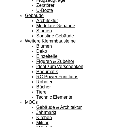
Flugzeugträger
Zerstörer
U-Boote
Gebäude
Architektur
Modulare Gebäude
Stadien
Sonstige Gebäude
Weitere Klemmbausteine
Blumen
Deko
Einzelteile
Figuren & Zubehör
Ideal zum Verschenken
Pneumatik
RC Power Functions
Roboter
Bücher
Tiere
Technic Elemente
MOCs
Gebäude & Architektur
Jahrmarkt
Kirchen
Militär