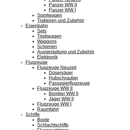
Panzer WW II
Panzer WW I
Sportwagen
Traktoren und Zubehör
Eisenbahn
Sets
Triebwagen
Waggons
Schienen
Ausgestaltung und Zubehör
Elektronik
Flugzeuge
Flugzeuge Neuzeit
Düsenjäger
Hubschrauber
Passagierflugzeuge
Flugzeuge WW II
Bomber WW II
Jäger WW II
Flugzeuge WW I
Raumfahrt
Schiffe
Boote
Schlachtschiffe