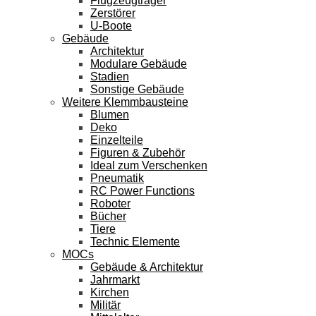
Flugzeugträger
Zerstörer
U-Boote
Gebäude
Architektur
Modulare Gebäude
Stadien
Sonstige Gebäude
Weitere Klemmbausteine
Blumen
Deko
Einzelteile
Figuren & Zubehör
Ideal zum Verschenken
Pneumatik
RC Power Functions
Roboter
Bücher
Tiere
Technic Elemente
MOCs
Gebäude & Architektur
Jahrmarkt
Kirchen
Militär