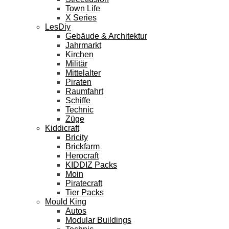
Town Life
X Series
LesDiy
Gebäude & Architektur
Jahrmarkt
Kirchen
Militär
Mittelalter
Piraten
Raumfahrt
Schiffe
Technic
Züge
Kiddicraft
Bricity
Brickfarm
Herocraft
KIDDIZ Packs
Moin
Piratecraft
Tier Packs
Mould King
Autos
Modular Buildings