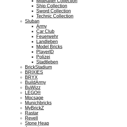
Mittelalter Collection
Ship Collection
Sword Collection
Technic Collection
Sluban
Army
Car Club
Feuerwehr
Landleben
Model Bricks
PlayerID
Polizei
Stadtleben
BrickStadium
BRIXIES
BRYX
BuildArmy
BuWizz
LEGO®
Mocsage
Munichbricks
MyBrickZ
Rastar
Revell
Stone Heap