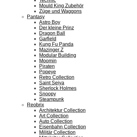
Technic
Mould King Zubehör
Züge und Waggons
Pantasy
Astro Boy
Der kleine Prinz
Dragon Ball
Garfield
Kung Fu Panda
Mazinger Z
Modular Building
Moomin
Piraten
Popeye
Retro Collection
Saint Seiya
Sherlock Holmes
Snoopy
Steampunk
Reobrix
Architektur Collection
Art Collection
Auto Collection
Eisenbahn Collection
Militär Collection