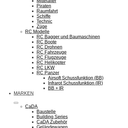
Mittelalter
Piraten
Raumfahrt
Schiffe
Technic
Züge
RC Modelle
RC Bagger und Baumaschinen
RC Boote
RC Drohnen
RC Fahrzeuge
RC Flugzeuge
RC Helikopter
RC LKW
RC Panzer
Airsoft Schussfunktion (BB)
Infrarot Schussfunktion (IR)
BB + IR
MARKEN
CaDA
Baustelle
Building Series
CaDA Zubehör
Geländewagen