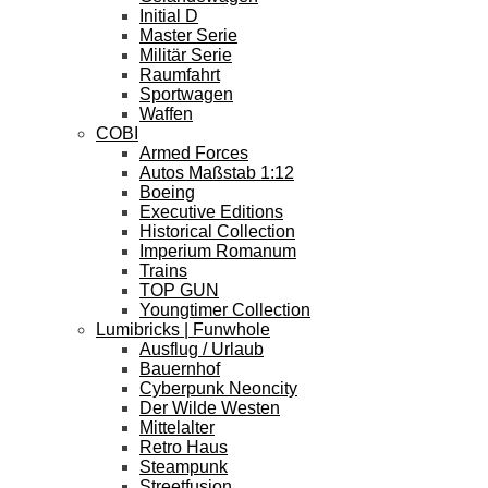
Initial D
Master Serie
Militär Serie
Raumfahrt
Sportwagen
Waffen
COBI
Armed Forces
Autos Maßstab 1:12
Boeing
Executive Editions
Historical Collection
Imperium Romanum
Trains
TOP GUN
Youngtimer Collection
Lumibricks | Funwhole
Ausflug / Urlaub
Bauernhof
Cyberpunk Neoncity
Der Wilde Westen
Mittelalter
Retro Haus
Steampunk
Streetfusion