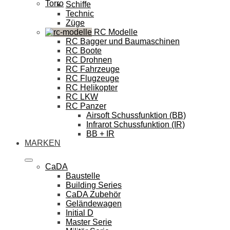
Torro
Schiffe
Technic
Züge
RC Modelle
RC Bagger und Baumaschinen
RC Boote
RC Drohnen
RC Fahrzeuge
RC Flugzeuge
RC Helikopter
RC LKW
RC Panzer
Airsoft Schussfunktion (BB)
Infrarot Schussfunktion (IR)
BB + IR
MARKEN
CaDA
Baustelle
Building Series
CaDA Zubehör
Geländewagen
Initial D
Master Serie