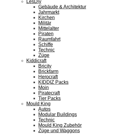
LesDiy
Gebäude & Architektur
Jahrmarkt
Kirchen
Militär
Mittelalter
Piraten
Raumfahrt
Schiffe
Technic
Züge
Kiddicraft
Bricity
Brickfarm
Herocraft
KIDDIZ Packs
Moin
Piratecraft
Tier Packs
Mould King
Autos
Modular Buildings
Technic
Mould King Zubehör
Züge und Waggons