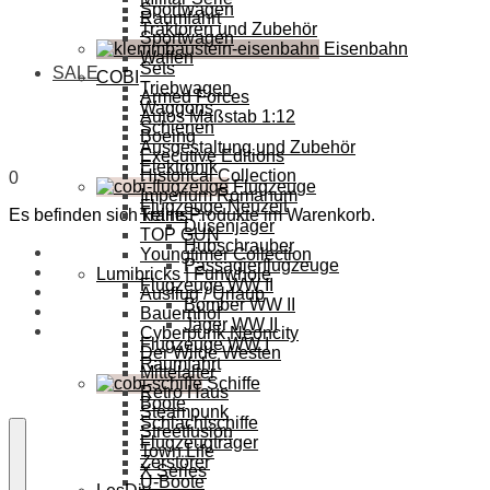
Sportwagen
Raumfahrt
Traktoren und Zubehör
Sportwagen
Eisenbahn
Waffen
Sets
SALE
COBI
Triebwagen
Armed Forces
Waggons
Autos Maßstab 1:12
Schienen
Boeing
Ausgestaltung und Zubehör
Executive Editions
Elektronik
Historical Collection
0
Flugzeuge
Imperium Romanum
Flugzeuge Neuzeit
Es befinden sich keine Produkte im Warenkorb.
Trains
Düsenjäger
TOP GUN
Hubschrauber
Youngtimer Collection
Passagierflugzeuge
Lumibricks | Funwhole
Flugzeuge WW II
Ausflug / Urlaub
Bomber WW II
Bauernhof
Jäger WW II
Cyberpunk Neoncity
Flugzeuge WW I
Der Wilde Westen
Raumfahrt
Mittelalter
Schiffe
Retro Haus
Boote
Steampunk
Schlachtschiffe
Streetfusion
Flugzeugträger
Town Life
Zerstörer
X Series
U-Boote