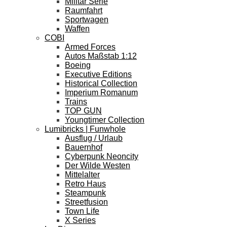
Militär Serie
Raumfahrt
Sportwagen
Waffen
COBI
Armed Forces
Autos Maßstab 1:12
Boeing
Executive Editions
Historical Collection
Imperium Romanum
Trains
TOP GUN
Youngtimer Collection
Lumibricks | Funwhole
Ausflug / Urlaub
Bauernhof
Cyberpunk Neoncity
Der Wilde Westen
Mittelalter
Retro Haus
Steampunk
Streetfusion
Town Life
X Series