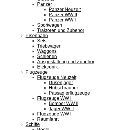
Panzer
Panzer Neuzeit
Panzer WW II
Panzer WW I
Sportwagen
Traktoren und Zubehör
Eisenbahn
Sets
Triebwagen
Waggons
Schienen
Ausgestaltung und Zubehör
Elektronik
Flugzeuge
Flugzeuge Neuzeit
Düsenjäger
Hubschrauber
Passagierflugzeuge
Flugzeuge WW II
Bomber WW II
Jäger WW II
Flugzeuge WW I
Raumfahrt
Schiffe
Boote