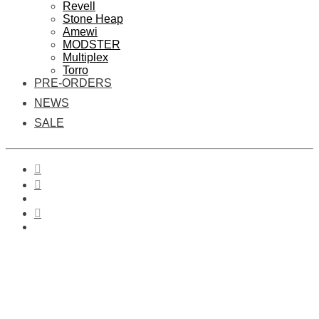
Revell
Stone Heap
Amewi
MODSTER
Multiplex
Torro
PRE-ORDERS
NEWS
SALE