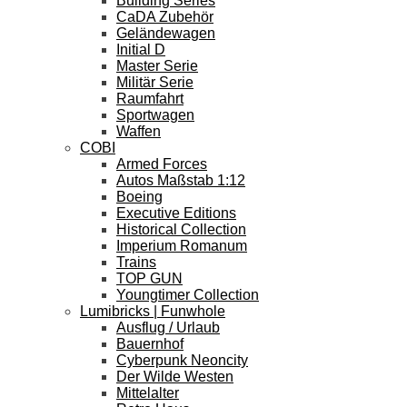
Building Series
CaDA Zubehör
Geländewagen
Initial D
Master Serie
Militär Serie
Raumfahrt
Sportwagen
Waffen
COBI
Armed Forces
Autos Maßstab 1:12
Boeing
Executive Editions
Historical Collection
Imperium Romanum
Trains
TOP GUN
Youngtimer Collection
Lumibricks | Funwhole
Ausflug / Urlaub
Bauernhof
Cyberpunk Neoncity
Der Wilde Westen
Mittelalter