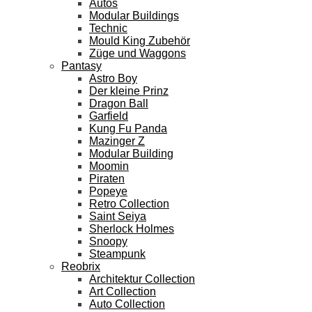
Autos
Modular Buildings
Technic
Mould King Zubehör
Züge und Waggons
Pantasy
Astro Boy
Der kleine Prinz
Dragon Ball
Garfield
Kung Fu Panda
Mazinger Z
Modular Building
Moomin
Piraten
Popeye
Retro Collection
Saint Seiya
Sherlock Holmes
Snoopy
Steampunk
Reobrix
Architektur Collection
Art Collection
Auto Collection