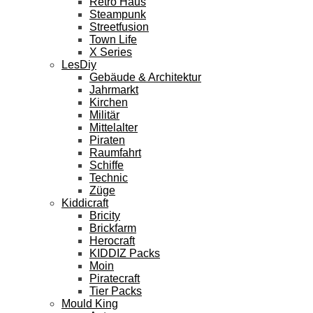
Retro Haus
Steampunk
Streetfusion
Town Life
X Series
LesDiy
Gebäude & Architektur
Jahrmarkt
Kirchen
Militär
Mittelalter
Piraten
Raumfahrt
Schiffe
Technic
Züge
Kiddicraft
Bricity
Brickfarm
Herocraft
KIDDIZ Packs
Moin
Piratecraft
Tier Packs
Mould King