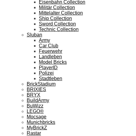
Eisenbahn Collection
Militär Collection
Mittelalter Collection
Ship Collection
Sword Collection
Technic Collection
Sluban
Army
Car Club
Feuerwehr
Landleben
Model Bricks
PlayerID
Polizei
Stadtleben
BrickStadium
BRIXIES
BRYX
BuildArmy
BuWizz
LEGO®
Mocsage
Munichbricks
MyBrickZ
Rastar