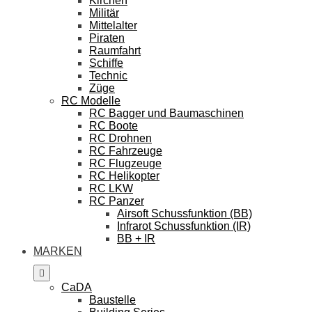
Kirchen
Militär
Mittelalter
Piraten
Raumfahrt
Schiffe
Technic
Züge
RC Modelle
RC Bagger und Baumaschinen
RC Boote
RC Drohnen
RC Fahrzeuge
RC Flugzeuge
RC Helikopter
RC LKW
RC Panzer
Airsoft Schussfunktion (BB)
Infrarot Schussfunktion (IR)
BB + IR
MARKEN
CaDA
Baustelle