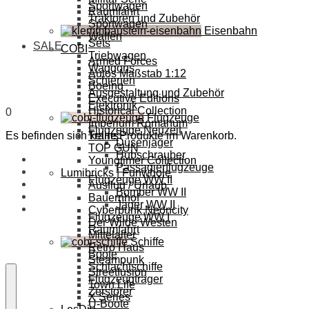
Sportwagen
Raumfahrt
Traktoren und Zubehör
Sportwagen
Eisenbahn
Waffen
Sets
SALE
COBI
Triebwagen
Armed Forces
Waggons
Autos Maßstab 1:12
Schienen
Boeing
Ausgestaltung und Zubehör
Executive Editions
Elektronik
Historical Collection
0
Flugzeuge
Imperium Romanum
Flugzeuge Neuzeit
Es befinden sich keine Produkte im Warenkorb.
Trains
Düsenjäger
TOP GUN
Hubschrauber
Youngtimer Collection
Passagierflugzeuge
Lumibricks | Funwhole
Flugzeuge WW II
Ausflug / Urlaub
Bomber WW II
Bauernhof
Jäger WW II
Cyberpunk Neoncity
Flugzeuge WW I
Der Wilde Westen
Raumfahrt
Mittelalter
Schiffe
Retro Haus
Boote
Steampunk
Schlachtschiffe
Streetfusion
Flugzeugträger
Town Life
Zerstörer
X Series
U-Boote