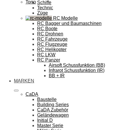
Torro
Schiffe
Technic
Züge
RC Modelle
RC Bagger und Baumaschinen
RC Boote
RC Drohnen
RC Fahrzeuge
RC Flugzeuge
RC Helikopter
RC LKW
RC Panzer
Airsoft Schussfunktion (BB)
Infrarot Schussfunktion (IR)
BB + IR
MARKEN
CaDA
Baustelle
Building Series
CaDA Zubehör
Geländewagen
Initial D
Master Serie