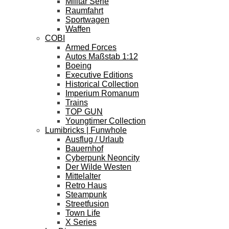
Militär Serie
Raumfahrt
Sportwagen
Waffen
COBI
Armed Forces
Autos Maßstab 1:12
Boeing
Executive Editions
Historical Collection
Imperium Romanum
Trains
TOP GUN
Youngtimer Collection
Lumibricks | Funwhole
Ausflug / Urlaub
Bauernhof
Cyberpunk Neoncity
Der Wilde Westen
Mittelalter
Retro Haus
Steampunk
Streetfusion
Town Life
X Series