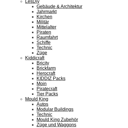
LesDiy
Gebäude & Architektur
Jahrmarkt
Kirchen
Militär
Mittelalter
Piraten
Raumfahrt
Schiffe
Technic
Züge
Kiddicraft
Bricity
Brickfarm
Herocraft
KIDDIZ Packs
Moin
Piratecraft
Tier Packs
Mould King
Autos
Modular Buildings
Technic
Mould King Zubehör
Züge und Waggons