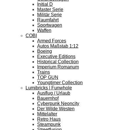
Initial D
Master Serie
Militär Serie
Raumfahrt
Sportwagen
Waffen
COBI
Armed Forces
Autos Maßstab 1:12
Boeing
Executive Editions
Historical Collection
Imperium Romanum
Trains
TOP GUN
Youngtimer Collection
Lumibricks | Funwhole
Ausflug / Urlaub
Bauernhof
Cyberpunk Neoncity
Der Wilde Westen
Mittelalter
Retro Haus
Steampunk
Streetfusion