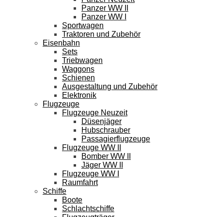
Panzer WW II
Panzer WW I
Sportwagen
Traktoren und Zubehör
Eisenbahn
Sets
Triebwagen
Waggons
Schienen
Ausgestaltung und Zubehör
Elektronik
Flugzeuge
Flugzeuge Neuzeit
Düsenjäger
Hubschrauber
Passagierflugzeuge
Flugzeuge WW II
Bomber WW II
Jäger WW II
Flugzeuge WW I
Raumfahrt
Schiffe
Boote
Schlachtschiffe