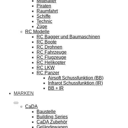
Mittelalter
Piraten
Raumfahrt
Schiffe
Technic
Züge
RC Modelle
RC Bagger und Baumaschinen
RC Boote
RC Drohnen
RC Fahrzeuge
RC Flugzeuge
RC Helikopter
RC LKW
RC Panzer
Airsoft Schussfunktion (BB)
Infrarot Schussfunktion (IR)
BB + IR
MARKEN
CaDA
Baustelle
Building Series
CaDA Zubehör
Geländewagen