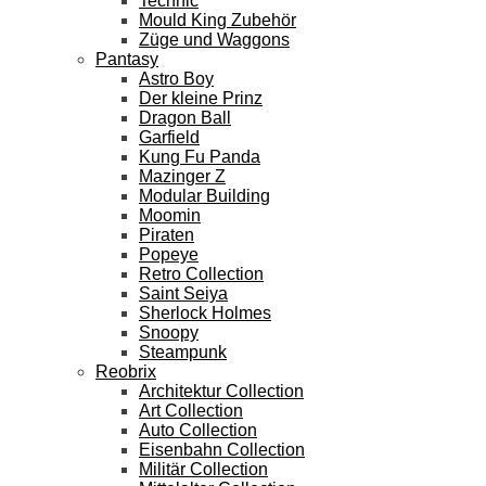
Technic
Mould King Zubehör
Züge und Waggons
Pantasy
Astro Boy
Der kleine Prinz
Dragon Ball
Garfield
Kung Fu Panda
Mazinger Z
Modular Building
Moomin
Piraten
Popeye
Retro Collection
Saint Seiya
Sherlock Holmes
Snoopy
Steampunk
Reobrix
Architektur Collection
Art Collection
Auto Collection
Eisenbahn Collection
Militär Collection