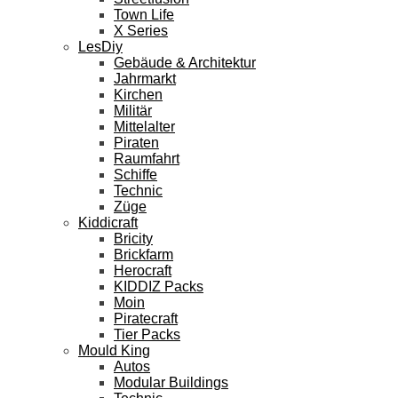
Town Life
X Series
LesDiy
Gebäude & Architektur
Jahrmarkt
Kirchen
Militär
Mittelalter
Piraten
Raumfahrt
Schiffe
Technic
Züge
Kiddicraft
Bricity
Brickfarm
Herocraft
KIDDIZ Packs
Moin
Piratecraft
Tier Packs
Mould King
Autos
Modular Buildings