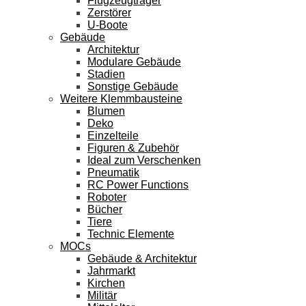
Flugzeugträger
Zerstörer
U-Boote
Gebäude
Architektur
Modulare Gebäude
Stadien
Sonstige Gebäude
Weitere Klemmbausteine
Blumen
Deko
Einzelteile
Figuren & Zubehör
Ideal zum Verschenken
Pneumatik
RC Power Functions
Roboter
Bücher
Tiere
Technic Elemente
MOCs
Gebäude & Architektur
Jahrmarkt
Kirchen
Militär