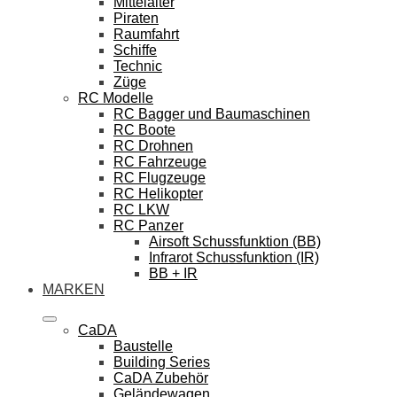
Mittelalter
Piraten
Raumfahrt
Schiffe
Technic
Züge
RC Modelle
RC Bagger und Baumaschinen
RC Boote
RC Drohnen
RC Fahrzeuge
RC Flugzeuge
RC Helikopter
RC LKW
RC Panzer
Airsoft Schussfunktion (BB)
Infrarot Schussfunktion (IR)
BB + IR
MARKEN
CaDA
Baustelle
Building Series
CaDA Zubehör
Geländewagen