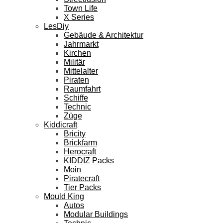
Town Life
X Series
LesDiy
Gebäude & Architektur
Jahrmarkt
Kirchen
Militär
Mittelalter
Piraten
Raumfahrt
Schiffe
Technic
Züge
Kiddicraft
Bricity
Brickfarm
Herocraft
KIDDIZ Packs
Moin
Piratecraft
Tier Packs
Mould King
Autos
Modular Buildings