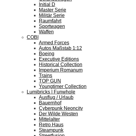
Initial D
Master Serie
Militär Serie
Raumfahrt
Sportwagen
Waffen
COBI
Armed Forces
Autos Maßstab 1:12
Boeing
Executive Editions
Historical Collection
Imperium Romanum
Trains
TOP GUN
Youngtimer Collection
Lumibricks | Funwhole
Ausflug / Urlaub
Bauernhof
Cyberpunk Neoncity
Der Wilde Westen
Mittelalter
Retro Haus
Steampunk
Streetfusion