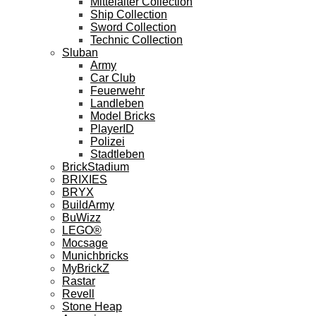
Mittelalter Collection
Ship Collection
Sword Collection
Technic Collection
Sluban
Army
Car Club
Feuerwehr
Landleben
Model Bricks
PlayerID
Polizei
Stadtleben
BrickStadium
BRIXIES
BRYX
BuildArmy
BuWizz
LEGO®
Mocsage
Munichbricks
MyBrickZ
Rastar
Revell
Stone Heap