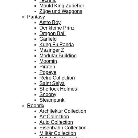
Technic
Mould King Zubehör
Züge und Waggons
Pantasy
Astro Boy
Der kleine Prinz
Dragon Ball
Garfield
Kung Fu Panda
Mazinger Z
Modular Building
Moomin
Piraten
Popeye
Retro Collection
Saint Seiya
Sherlock Holmes
Snoopy
Steampunk
Reobrix
Architektur Collection
Art Collection
Auto Collection
Eisenbahn Collection
Militär Collection