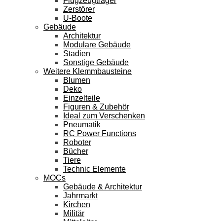
Flugzeugträger
Zerstörer
U-Boote
Gebäude
Architektur
Modulare Gebäude
Stadien
Sonstige Gebäude
Weitere Klemmbausteine
Blumen
Deko
Einzelteile
Figuren & Zubehör
Ideal zum Verschenken
Pneumatik
RC Power Functions
Roboter
Bücher
Tiere
Technic Elemente
MOCs
Gebäude & Architektur
Jahrmarkt
Kirchen
Militär