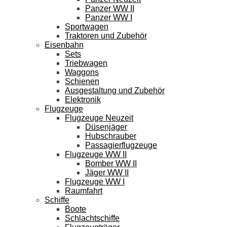
Panzer WW II
Panzer WW I
Sportwagen
Traktoren und Zubehör
Eisenbahn
Sets
Triebwagen
Waggons
Schienen
Ausgestaltung und Zubehör
Elektronik
Flugzeuge
Flugzeuge Neuzeit
Düsenjäger
Hubschrauber
Passagierflugzeuge
Flugzeuge WW II
Bomber WW II
Jäger WW II
Flugzeuge WW I
Raumfahrt
Schiffe
Boote
Schlachtschiffe