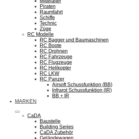
Mittelalter
Piraten
Raumfahrt
Schiffe
Technic
Züge
RC Modelle
RC Bagger und Baumaschinen
RC Boote
RC Drohnen
RC Fahrzeuge
RC Flugzeuge
RC Helikopter
RC LKW
RC Panzer
Airsoft Schussfunktion (BB)
Infrarot Schussfunktion (IR)
BB + IR
MARKEN
CaDA
Baustelle
Building Series
CaDA Zubehör
Geländewagen