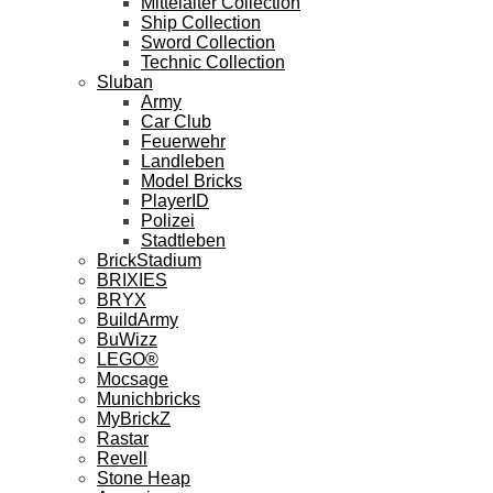
Mittelalter Collection
Ship Collection
Sword Collection
Technic Collection
Sluban
Army
Car Club
Feuerwehr
Landleben
Model Bricks
PlayerID
Polizei
Stadtleben
BrickStadium
BRIXIES
BRYX
BuildArmy
BuWizz
LEGO®
Mocsage
Munichbricks
MyBrickZ
Rastar
Revell
Stone Heap