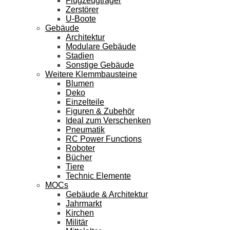
Flugzeugträger
Zerstörer
U-Boote
Gebäude
Architektur
Modulare Gebäude
Stadien
Sonstige Gebäude
Weitere Klemmbausteine
Blumen
Deko
Einzelteile
Figuren & Zubehör
Ideal zum Verschenken
Pneumatik
RC Power Functions
Roboter
Bücher
Tiere
Technic Elemente
MOCs
Gebäude & Architektur
Jahrmarkt
Kirchen
Militär