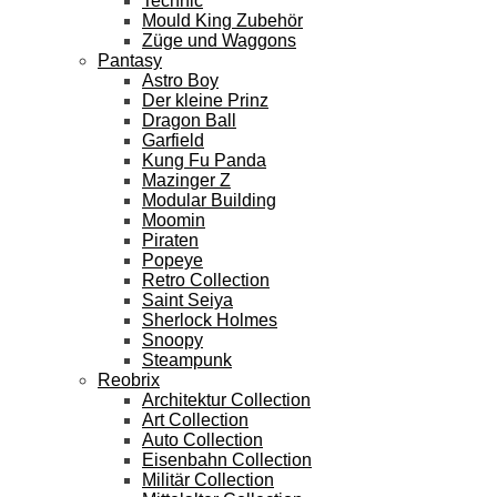
Technic
Mould King Zubehör
Züge und Waggons
Pantasy
Astro Boy
Der kleine Prinz
Dragon Ball
Garfield
Kung Fu Panda
Mazinger Z
Modular Building
Moomin
Piraten
Popeye
Retro Collection
Saint Seiya
Sherlock Holmes
Snoopy
Steampunk
Reobrix
Architektur Collection
Art Collection
Auto Collection
Eisenbahn Collection
Militär Collection