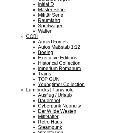
Initial D
Master Serie
Militär Serie
Raumfahrt
Sportwagen
Waffen
COBI
Armed Forces
Autos Maßstab 1:12
Boeing
Executive Editions
Historical Collection
Imperium Romanum
Trains
TOP GUN
Youngtimer Collection
Lumibricks | Funwhole
Ausflug / Urlaub
Bauernhof
Cyberpunk Neoncity
Der Wilde Westen
Mittelalter
Retro Haus
Steampunk
Streetfusion