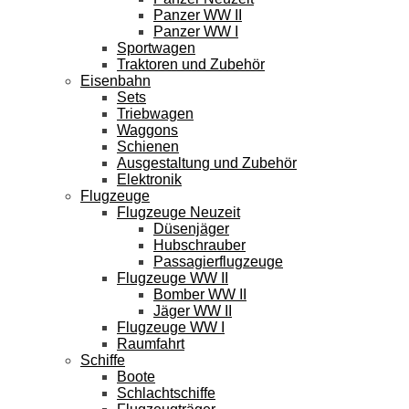
Panzer WW II
Panzer WW I
Sportwagen
Traktoren und Zubehör
Eisenbahn
Sets
Triebwagen
Waggons
Schienen
Ausgestaltung und Zubehör
Elektronik
Flugzeuge
Flugzeuge Neuzeit
Düsenjäger
Hubschrauber
Passagierflugzeuge
Flugzeuge WW II
Bomber WW II
Jäger WW II
Flugzeuge WW I
Raumfahrt
Schiffe
Boote
Schlachtschiffe