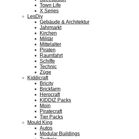
Town Life
X Series
LesDiy
Gebäude & Architektur
Jahrmarkt
Kirchen
Militär
Mittelalter
Piraten
Raumfahrt
Schiffe
Technic
Züge
Kiddicraft
Bricity
Brickfarm
Herocraft
KIDDIZ Packs
Moin
Piratecraft
Tier Packs
Mould King
Autos
Modular Buildings