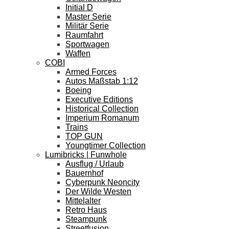
Initial D
Master Serie
Militär Serie
Raumfahrt
Sportwagen
Waffen
COBI
Armed Forces
Autos Maßstab 1:12
Boeing
Executive Editions
Historical Collection
Imperium Romanum
Trains
TOP GUN
Youngtimer Collection
Lumibricks | Funwhole
Ausflug / Urlaub
Bauernhof
Cyberpunk Neoncity
Der Wilde Westen
Mittelalter
Retro Haus
Steampunk
Streetfusion