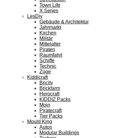
Town Life
X Series
LesDiy
Gebäude & Architektur
Jahrmarkt
Kirchen
Militär
Mittelalter
Piraten
Raumfahrt
Schiffe
Technic
Züge
Kiddicraft
Bricity
Brickfarm
Herocraft
KIDDIZ Packs
Moin
Piratecraft
Tier Packs
Mould King
Autos
Modular Buildings