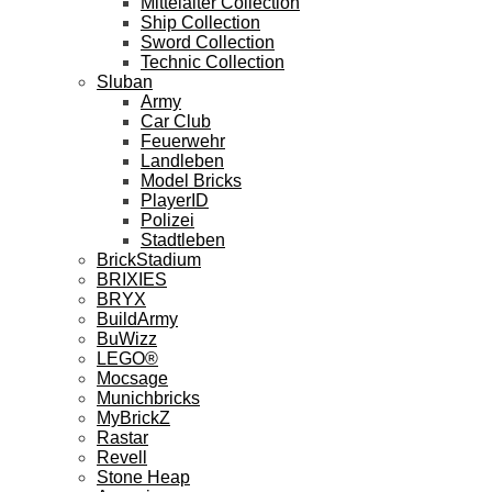
Mittelalter Collection
Ship Collection
Sword Collection
Technic Collection
Sluban
Army
Car Club
Feuerwehr
Landleben
Model Bricks
PlayerID
Polizei
Stadtleben
BrickStadium
BRIXIES
BRYX
BuildArmy
BuWizz
LEGO®
Mocsage
Munichbricks
MyBrickZ
Rastar
Revell
Stone Heap