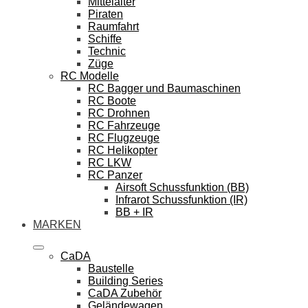
Mittelalter
Piraten
Raumfahrt
Schiffe
Technic
Züge
RC Modelle
RC Bagger und Baumaschinen
RC Boote
RC Drohnen
RC Fahrzeuge
RC Flugzeuge
RC Helikopter
RC LKW
RC Panzer
Airsoft Schussfunktion (BB)
Infrarot Schussfunktion (IR)
BB + IR
MARKEN
CaDA
Baustelle
Building Series
CaDA Zubehör
Geländewagen