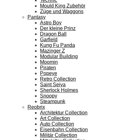
Technic
Mould King Zubehör
Züge und Waggons
Pantasy
Astro Boy
Der kleine Prinz
Dragon Ball
Garfield
Kung Fu Panda
Mazinger Z
Modular Building
Moomin
Piraten
Popeye
Retro Collection
Saint Seiya
Sherlock Holmes
Snoopy
Steampunk
Reobrix
Architektur Collection
Art Collection
Auto Collection
Eisenbahn Collection
Militär Collection