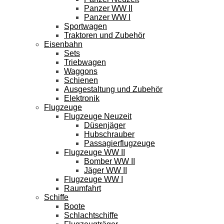
Panzer WW II
Panzer WW I
Sportwagen
Traktoren und Zubehör
Eisenbahn
Sets
Triebwagen
Waggons
Schienen
Ausgestaltung und Zubehör
Elektronik
Flugzeuge
Flugzeuge Neuzeit
Düsenjäger
Hubschrauber
Passagierflugzeuge
Flugzeuge WW II
Bomber WW II
Jäger WW II
Flugzeuge WW I
Raumfahrt
Schiffe
Boote
Schlachtschiffe