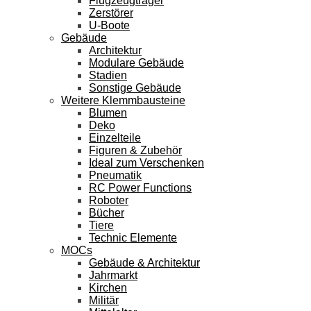
Flugzeugträger
Zerstörer
U-Boote
Gebäude
Architektur
Modulare Gebäude
Stadien
Sonstige Gebäude
Weitere Klemmbausteine
Blumen
Deko
Einzelteile
Figuren & Zubehör
Ideal zum Verschenken
Pneumatik
RC Power Functions
Roboter
Bücher
Tiere
Technic Elemente
MOCs
Gebäude & Architektur
Jahrmarkt
Kirchen
Militär