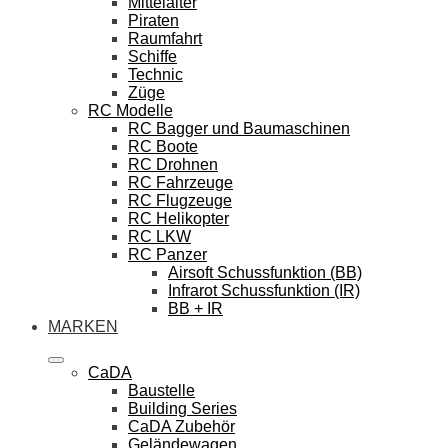
Mittelalter
Piraten
Raumfahrt
Schiffe
Technic
Züge
RC Modelle
RC Bagger und Baumaschinen
RC Boote
RC Drohnen
RC Fahrzeuge
RC Flugzeuge
RC Helikopter
RC LKW
RC Panzer
Airsoft Schussfunktion (BB)
Infrarot Schussfunktion (IR)
BB + IR
MARKEN
CaDA
Baustelle
Building Series
CaDA Zubehör
Geländewagen