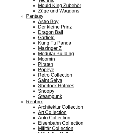
Technic
Mould King Zubehör
Züge und Waggons
Pantasy
Astro Boy
Der kleine Prinz
Dragon Ball
Garfield
Kung Fu Panda
Mazinger Z
Modular Building
Moomin
Piraten
Popeye
Retro Collection
Saint Seiya
Sherlock Holmes
Snoopy
Steampunk
Reobrix
Architektur Collection
Art Collection
Auto Collection
Eisenbahn Collection
Militär Collection