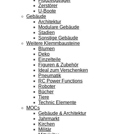
Flugzeugträger
Zerstörer
U-Boote
Gebäude
Architektur
Modulare Gebäude
Stadien
Sonstige Gebäude
Weitere Klemmbausteine
Blumen
Deko
Einzelteile
Figuren & Zubehör
Ideal zum Verschenken
Pneumatik
RC Power Functions
Roboter
Bücher
Tiere
Technic Elemente
MOCs
Gebäude & Architektur
Jahrmarkt
Kirchen
Militär