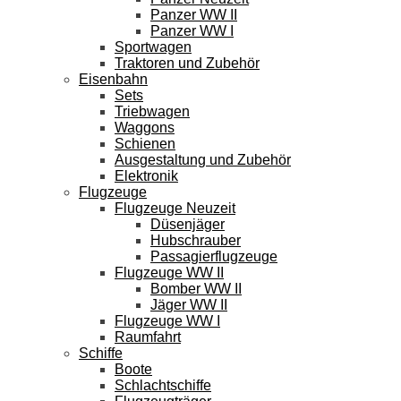
Panzer WW II
Panzer WW I
Sportwagen
Traktoren und Zubehör
Eisenbahn
Sets
Triebwagen
Waggons
Schienen
Ausgestaltung und Zubehör
Elektronik
Flugzeuge
Flugzeuge Neuzeit
Düsenjäger
Hubschrauber
Passagierflugzeuge
Flugzeuge WW II
Bomber WW II
Jäger WW II
Flugzeuge WW I
Raumfahrt
Schiffe
Boote
Schlachtschiffe