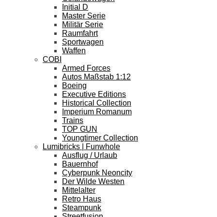
Initial D
Master Serie
Militär Serie
Raumfahrt
Sportwagen
Waffen
COBI
Armed Forces
Autos Maßstab 1:12
Boeing
Executive Editions
Historical Collection
Imperium Romanum
Trains
TOP GUN
Youngtimer Collection
Lumibricks | Funwhole
Ausflug / Urlaub
Bauernhof
Cyberpunk Neoncity
Der Wilde Westen
Mittelalter
Retro Haus
Steampunk
Streetfusion