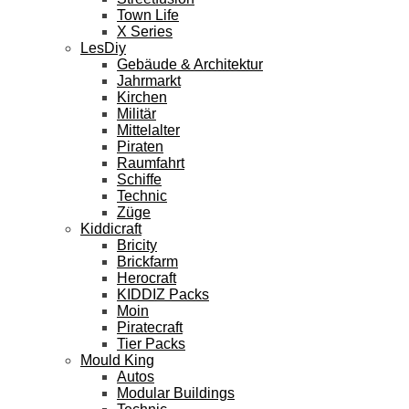
Town Life
X Series
LesDiy
Gebäude & Architektur
Jahrmarkt
Kirchen
Militär
Mittelalter
Piraten
Raumfahrt
Schiffe
Technic
Züge
Kiddicraft
Bricity
Brickfarm
Herocraft
KIDDIZ Packs
Moin
Piratecraft
Tier Packs
Mould King
Autos
Modular Buildings