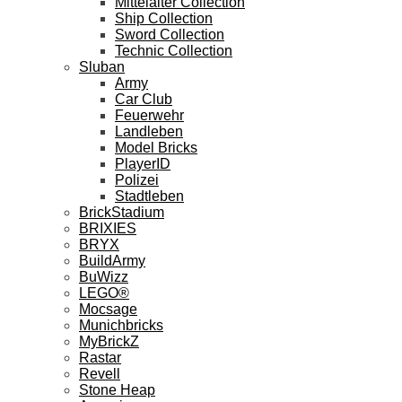
Mittelalter Collection
Ship Collection
Sword Collection
Technic Collection
Sluban
Army
Car Club
Feuerwehr
Landleben
Model Bricks
PlayerID
Polizei
Stadtleben
BrickStadium
BRIXIES
BRYX
BuildArmy
BuWizz
LEGO®
Mocsage
Munichbricks
MyBrickZ
Rastar
Revell
Stone Heap