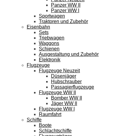
Panzer WW II
Panzer WW I
Sportwagen
Traktoren und Zubehör
Eisenbahn
Sets
Triebwagen
Waggons
Schienen
Ausgestaltung und Zubehör
Elektronik
Flugzeuge
Flugzeuge Neuzeit
Düsenjäger
Hubschrauber
Passagierflugzeuge
Flugzeuge WW II
Bomber WW II
Jäger WW II
Flugzeuge WW I
Raumfahrt
Schiffe
Boote
Schlachtschiffe