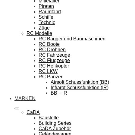
Mittelalter
Piraten
Raumfahrt
Schiffe
Technic
Züge
RC Modelle
RC Bagger und Baumaschinen
RC Boote
RC Drohnen
RC Fahrzeuge
RC Flugzeuge
RC Helikopter
RC LKW
RC Panzer
Airsoft Schussfunktion (BB)
Infrarot Schussfunktion (IR)
BB + IR
MARKEN
CaDA
Baustelle
Building Series
CaDA Zubehör
Geländewagen