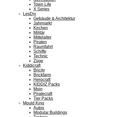
Town Life
X Series
LesDiy
Gebäude & Architektur
Jahrmarkt
Kirchen
Militär
Mittelalter
Piraten
Raumfahrt
Schiffe
Technic
Züge
Kiddicraft
Bricity
Brickfarm
Herocraft
KIDDIZ Packs
Moin
Piratecraft
Tier Packs
Mould King
Autos
Modular Buildings