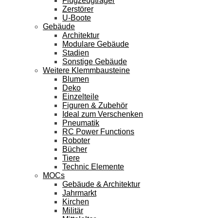
Flugzeugträger
Zerstörer
U-Boote
Gebäude
Architektur
Modulare Gebäude
Stadien
Sonstige Gebäude
Weitere Klemmbausteine
Blumen
Deko
Einzelteile
Figuren & Zubehör
Ideal zum Verschenken
Pneumatik
RC Power Functions
Roboter
Bücher
Tiere
Technic Elemente
MOCs
Gebäude & Architektur
Jahrmarkt
Kirchen
Militär