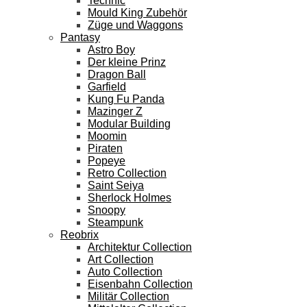
Technic
Mould King Zubehör
Züge und Waggons
Pantasy
Astro Boy
Der kleine Prinz
Dragon Ball
Garfield
Kung Fu Panda
Mazinger Z
Modular Building
Moomin
Piraten
Popeye
Retro Collection
Saint Seiya
Sherlock Holmes
Snoopy
Steampunk
Reobrix
Architektur Collection
Art Collection
Auto Collection
Eisenbahn Collection
Militär Collection