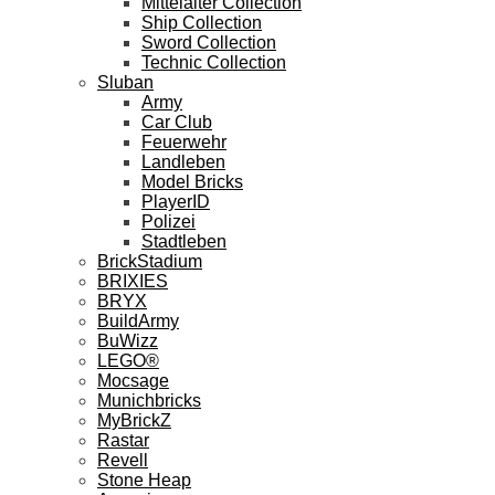
Mittelalter Collection
Ship Collection
Sword Collection
Technic Collection
Sluban
Army
Car Club
Feuerwehr
Landleben
Model Bricks
PlayerID
Polizei
Stadtleben
BrickStadium
BRIXIES
BRYX
BuildArmy
BuWizz
LEGO®
Mocsage
Munichbricks
MyBrickZ
Rastar
Revell
Stone Heap