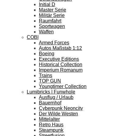
Initial D
Master Serie
Militär Serie
Raumfahrt
Sportwagen
Waffen
COBI
Armed Forces
Autos Maßstab 1:12
Boeing
Executive Editions
Historical Collection
Imperium Romanum
Trains
TOP GUN
Youngtimer Collection
Lumibricks | Funwhole
Ausflug / Urlaub
Bauernhof
Cyberpunk Neoncity
Der Wilde Westen
Mittelalter
Retro Haus
Steampunk
Streetfusion