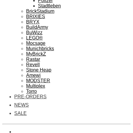
Polizei
Stadtleben
BrickStadium
BRIXIES
BRYX
BuildArmy
BuWizz
LEGO®
Mocsage
Munichbricks
MyBrickZ
Rastar
Revell
Stone Heap
Amewi
MODSTER
Multiplex
Torro
PRE-ORDERS
NEWS
SALE