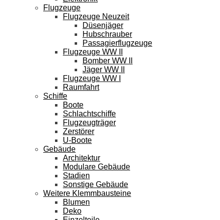
Flugzeuge
Flugzeuge Neuzeit
Düsenjäger
Hubschrauber
Passagierflugzeuge
Flugzeuge WW II
Bomber WW II
Jäger WW II
Flugzeuge WW I
Raumfahrt
Schiffe
Boote
Schlachtschiffe
Flugzeugträger
Zerstörer
U-Boote
Gebäude
Architektur
Modulare Gebäude
Stadien
Sonstige Gebäude
Weitere Klemmbausteine
Blumen
Deko
Einzelteile