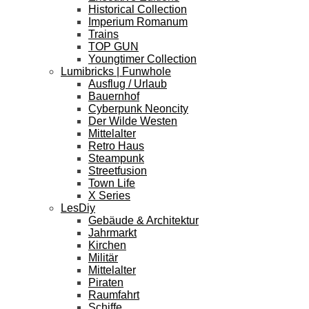
Historical Collection
Imperium Romanum
Trains
TOP GUN
Youngtimer Collection
Lumibricks | Funwhole
Ausflug / Urlaub
Bauernhof
Cyberpunk Neoncity
Der Wilde Westen
Mittelalter
Retro Haus
Steampunk
Streetfusion
Town Life
X Series
LesDiy
Gebäude & Architektur
Jahrmarkt
Kirchen
Militär
Mittelalter
Piraten
Raumfahrt
Schiffe