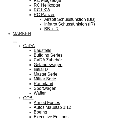
RC Flugzeuge
RC Helikopter
RC LKW
RC Panzer
Airsoft Schussfunktion (BB)
Infrarot Schussfunktion (IR)
BB + IR
MARKEN
CaDA
Baustelle
Building Series
CaDA Zubehör
Geländewagen
Initial D
Master Serie
Militär Serie
Raumfahrt
Sportwagen
Waffen
COBI
Armed Forces
Autos Maßstab 1:12
Boeing
Executive Editions