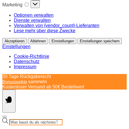
Marketing
Marketing
Optionen verwalten
Dienste verwalten
Verwalten von {vendor_count}-Lieferanten
Lese mehr über diese Zwecke
Akzeptieren
Ablehnen
Einstellungen
Einstellungen speichern
Einstellungen
Cookie-Richtlinie
Datenschutz
Impressum
Springe
30 Tage Rückgaberecht
zum
Bonuspunkte
sammeln
Inhalt
Kostenloser Versand ab 50€ Bestellwert
Products
search