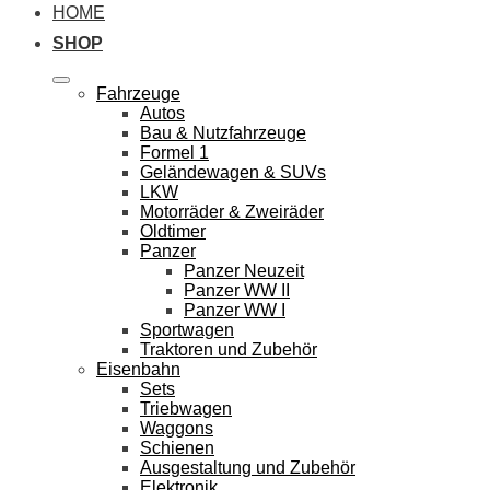
HOME
SHOP
Fahrzeuge
Autos
Bau & Nutzfahrzeuge
Formel 1
Geländewagen & SUVs
LKW
Motorräder & Zweiräder
Oldtimer
Panzer
Panzer Neuzeit
Panzer WW II
Panzer WW I
Sportwagen
Traktoren und Zubehör
Eisenbahn
Sets
Triebwagen
Waggons
Schienen
Ausgestaltung und Zubehör
Elektronik