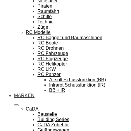
Mittelalter
Piraten
Raumfahrt
Schiffe
Technic
Züge
RC Modelle
RC Bagger und Baumaschinen
RC Boote
RC Drohnen
RC Fahrzeuge
RC Flugzeuge
RC Helikopter
RC LKW
RC Panzer
Airsoft Schussfunktion (BB)
Infrarot Schussfunktion (IR)
BB + IR
MARKEN
CaDA
Baustelle
Building Series
CaDA Zubehör
Geländewagen