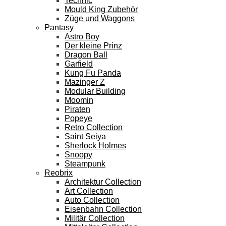
Technic
Mould King Zubehör
Züge und Waggons
Pantasy
Astro Boy
Der kleine Prinz
Dragon Ball
Garfield
Kung Fu Panda
Mazinger Z
Modular Building
Moomin
Piraten
Popeye
Retro Collection
Saint Seiya
Sherlock Holmes
Snoopy
Steampunk
Reobrix
Architektur Collection
Art Collection
Auto Collection
Eisenbahn Collection
Militär Collection