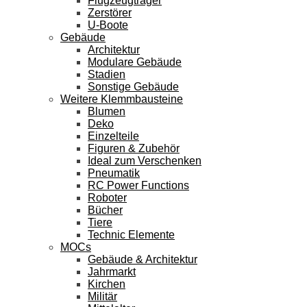
Flugzeugträger
Zerstörer
U-Boote
Gebäude
Architektur
Modulare Gebäude
Stadien
Sonstige Gebäude
Weitere Klemmbausteine
Blumen
Deko
Einzelteile
Figuren & Zubehör
Ideal zum Verschenken
Pneumatik
RC Power Functions
Roboter
Bücher
Tiere
Technic Elemente
MOCs
Gebäude & Architektur
Jahrmarkt
Kirchen
Militär