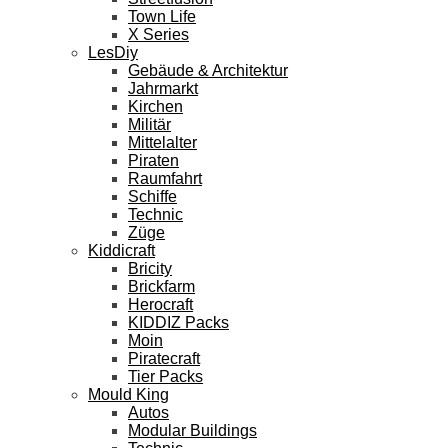
Town Life
X Series
LesDiy
Gebäude & Architektur
Jahrmarkt
Kirchen
Militär
Mittelalter
Piraten
Raumfahrt
Schiffe
Technic
Züge
Kiddicraft
Bricity
Brickfarm
Herocraft
KIDDIZ Packs
Moin
Piratecraft
Tier Packs
Mould King
Autos
Modular Buildings