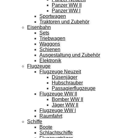
Panzer WW II
Panzer WW I
Sportwagen
Traktoren und Zubehör
Eisenbahn
Sets
Triebwagen
Waggons
Schienen
Ausgestaltung und Zubehör
Elektronik
Flugzeuge
Flugzeuge Neuzeit
Düsenjäger
Hubschrauber
Passagierflugzeuge
Flugzeuge WW II
Bomber WW II
Jäger WW II
Flugzeuge WW I
Raumfahrt
Schiffe
Boote
Schlachtschiffe