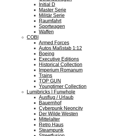
Initial D
Master Serie
Militär Serie
Raumfahrt
Sportwagen
Waffen
COBI
Armed Forces
Autos Maßstab 1:12
Boeing
Executive Editions
Historical Collection
Imperium Romanum
Trains
TOP GUN
Youngtimer Collection
Lumibricks | Funwhole
Ausflug / Urlaub
Bauernhof
Cyberpunk Neoncity
Der Wilde Westen
Mittelalter
Retro Haus
Steampunk
Streetfusion