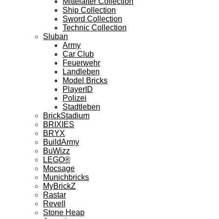
Mittelalter Collection
Ship Collection
Sword Collection
Technic Collection
Sluban
Army
Car Club
Feuerwehr
Landleben
Model Bricks
PlayerID
Polizei
Stadtleben
BrickStadium
BRIXIES
BRYX
BuildArmy
BuWizz
LEGO®
Mocsage
Munichbricks
MyBrickZ
Rastar
Revell
Stone Heap