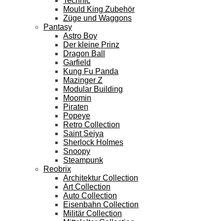
Technic
Mould King Zubehör
Züge und Waggons
Pantasy
Astro Boy
Der kleine Prinz
Dragon Ball
Garfield
Kung Fu Panda
Mazinger Z
Modular Building
Moomin
Piraten
Popeye
Retro Collection
Saint Seiya
Sherlock Holmes
Snoopy
Steampunk
Reobrix
Architektur Collection
Art Collection
Auto Collection
Eisenbahn Collection
Militär Collection