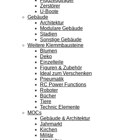
Flugzeugträger
Zerstörer
U-Boote
Gebäude
Architektur
Modulare Gebäude
Stadien
Sonstige Gebäude
Weitere Klemmbausteine
Blumen
Deko
Einzelteile
Figuren & Zubehör
Ideal zum Verschenken
Pneumatik
RC Power Functions
Roboter
Bücher
Tiere
Technic Elemente
MOCs
Gebäude & Architektur
Jahrmarkt
Kirchen
Militär