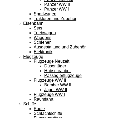
Panzer WW II
Panzer WW I
Sportwagen
Traktoren und Zubehör
Eisenbahn
Sets
Triebwagen
Waggons
Schienen
Ausgestaltung und Zubehör
Elektronik
Flugzeuge
Flugzeuge Neuzeit
Düsenjäger
Hubschrauber
Passagierflugzeuge
Flugzeuge WW II
Bomber WW II
Jäger WW II
Flugzeuge WW I
Raumfahrt
Schiffe
Boote
Schlachtschiffe