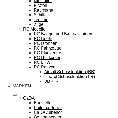
Mittelalter
Piraten
Raumfahrt
Schiffe
Technic
Züge
RC Modelle
RC Bagger und Baumaschinen
RC Boote
RC Drohnen
RC Fahrzeuge
RC Flugzeuge
RC Helikopter
RC LKW
RC Panzer
Airsoft Schussfunktion (BB)
Infrarot Schussfunktion (IR)
BB + IR
MARKEN
CaDA
Baustelle
Building Series
CaDA Zubehör
Geländewagen