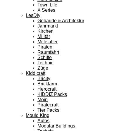
Town Life
X Series
LesDiy
Gebäude & Architektur
Jahrmarkt
Kirchen
Militär
Mittelalter
Piraten
Raumfahrt
Schiffe
Technic
Züge
Kiddicraft
Bricity
Brickfarm
Herocraft
KIDDIZ Packs
Moin
Piratecraft
Tier Packs
Mould King
Autos
Modular Buildings