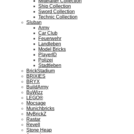
Mittelalter Collection
Ship Collection
Sword Collection
Technic Collection
Sluban
Army
Car Club
Feuerwehr
Landleben
Model Bricks
PlayerID
Polizei
Stadtleben
BrickStadium
BRIXIES
BRYX
BuildArmy
BuWizz
LEGO®
Mocsage
Munichbricks
MyBrickZ
Rastar
Revell
Stone Heap