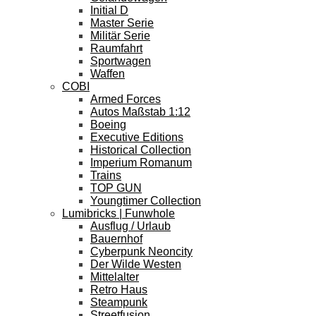
Initial D
Master Serie
Militär Serie
Raumfahrt
Sportwagen
Waffen
COBI
Armed Forces
Autos Maßstab 1:12
Boeing
Executive Editions
Historical Collection
Imperium Romanum
Trains
TOP GUN
Youngtimer Collection
Lumibricks | Funwhole
Ausflug / Urlaub
Bauernhof
Cyberpunk Neoncity
Der Wilde Westen
Mittelalter
Retro Haus
Steampunk
Streetfusion