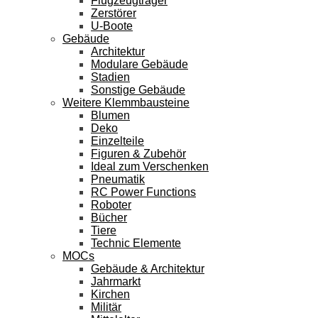
Flugzeugträger
Zerstörer
U-Boote
Gebäude
Architektur
Modulare Gebäude
Stadien
Sonstige Gebäude
Weitere Klemmbausteine
Blumen
Deko
Einzelteile
Figuren & Zubehör
Ideal zum Verschenken
Pneumatik
RC Power Functions
Roboter
Bücher
Tiere
Technic Elemente
MOCs
Gebäude & Architektur
Jahrmarkt
Kirchen
Militär