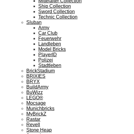
Mittelalter Collection
Ship Collection
Sword Collection
Technic Collection
Sluban
Army
Car Club
Feuerwehr
Landleben
Model Bricks
PlayerID
Polizei
Stadtleben
BrickStadium
BRIXIES
BRYX
BuildArmy
BuWizz
LEGO®
Mocsage
Munichbricks
MyBrickZ
Rastar
Revell
Stone Heap