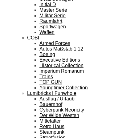
Initial D
Master Serie
Militär Serie
Raumfahrt
Sportwagen
Waffen
COBI
Armed Forces
Autos Maßstab 1:12
Boeing
Executive Editions
Historical Collection
Imperium Romanum
Trains
TOP GUN
Youngtimer Collection
Lumibricks | Funwhole
Ausflug / Urlaub
Bauernhof
Cyberpunk Neoncity
Der Wilde Westen
Mittelalter
Retro Haus
Steampunk
Streetfusion