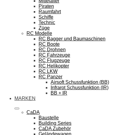
Mittelalter
Piraten
Raumfahrt
Schiffe
Technic
Züge
RC Modelle
RC Bagger und Baumaschinen
RC Boote
RC Drohnen
RC Fahrzeuge
RC Flugzeuge
RC Helikopter
RC LKW
RC Panzer
Airsoft Schussfunktion (BB)
Infrarot Schussfunktion (IR)
BB + IR
MARKEN
CaDA
Baustelle
Building Series
CaDA Zubehör
Geländewagen