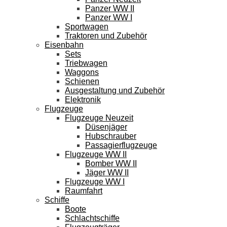
Panzer WW II
Panzer WW I
Sportwagen
Traktoren und Zubehör
Eisenbahn
Sets
Triebwagen
Waggons
Schienen
Ausgestaltung und Zubehör
Elektronik
Flugzeuge
Flugzeuge Neuzeit
Düsenjäger
Hubschrauber
Passagierflugzeuge
Flugzeuge WW II
Bomber WW II
Jäger WW II
Flugzeuge WW I
Raumfahrt
Schiffe
Boote
Schlachtschiffe