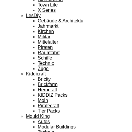
Town Life
X Series
LesDiy
Gebäude & Architektur
Jahrmarkt
Kirchen
Militär
Mittelalter
Piraten
Raumfahrt
Schiffe
Technic
Züge
Kiddicraft
Bricity
Brickfarm
Herocraft
KIDDIZ Packs
Moin
Piratecraft
Tier Packs
Mould King
Autos
Modular Buildings