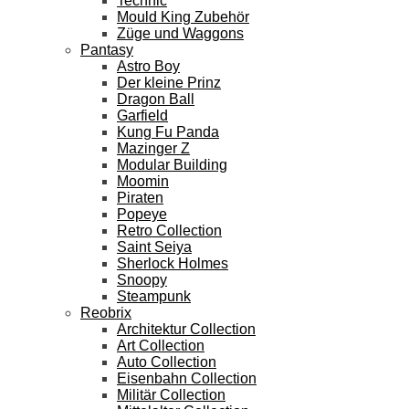
Technic
Mould King Zubehör
Züge und Waggons
Pantasy
Astro Boy
Der kleine Prinz
Dragon Ball
Garfield
Kung Fu Panda
Mazinger Z
Modular Building
Moomin
Piraten
Popeye
Retro Collection
Saint Seiya
Sherlock Holmes
Snoopy
Steampunk
Reobrix
Architektur Collection
Art Collection
Auto Collection
Eisenbahn Collection
Militär Collection