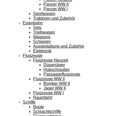
Panzer WW II
Panzer WW I
Sportwagen
Traktoren und Zubehör
Eisenbahn
Sets
Triebwagen
Waggons
Schienen
Ausgestaltung und Zubehör
Elektronik
Flugzeuge
Flugzeuge Neuzeit
Düsenjäger
Hubschrauber
Passagierflugzeuge
Flugzeuge WW II
Bomber WW II
Jäger WW II
Flugzeuge WW I
Raumfahrt
Schiffe
Boote
Schlachtschiffe