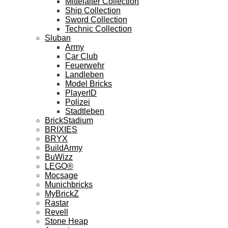
Mittelalter Collection
Ship Collection
Sword Collection
Technic Collection
Sluban
Army
Car Club
Feuerwehr
Landleben
Model Bricks
PlayerID
Polizei
Stadtleben
BrickStadium
BRIXIES
BRYX
BuildArmy
BuWizz
LEGO®
Mocsage
Munichbricks
MyBrickZ
Rastar
Revell
Stone Heap