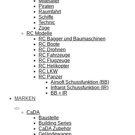
Mittelalter
Piraten
Raumfahrt
Schiffe
Technic
Züge
RC Modelle
RC Bagger und Baumaschinen
RC Boote
RC Drohnen
RC Fahrzeuge
RC Flugzeuge
RC Helikopter
RC LKW
RC Panzer
Airsoft Schussfunktion (BB)
Infrarot Schussfunktion (IR)
BB + IR
MARKEN
CaDA
Baustelle
Building Series
CaDA Zubehör
Geländewagen