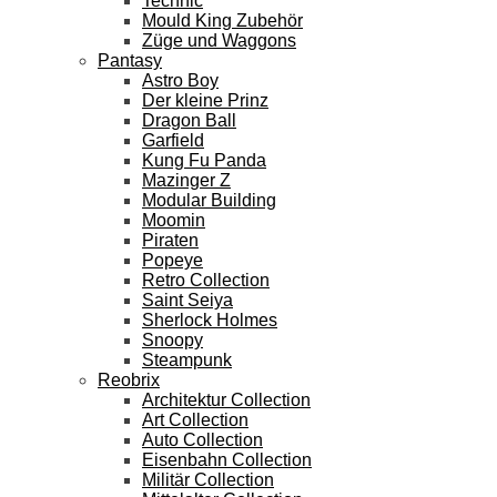
Technic
Mould King Zubehör
Züge und Waggons
Pantasy
Astro Boy
Der kleine Prinz
Dragon Ball
Garfield
Kung Fu Panda
Mazinger Z
Modular Building
Moomin
Piraten
Popeye
Retro Collection
Saint Seiya
Sherlock Holmes
Snoopy
Steampunk
Reobrix
Architektur Collection
Art Collection
Auto Collection
Eisenbahn Collection
Militär Collection