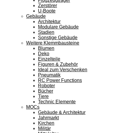
Flugzeugträger
Zerstörer
U-Boote
Gebäude
Architektur
Modulare Gebäude
Stadien
Sonstige Gebäude
Weitere Klemmbausteine
Blumen
Deko
Einzelteile
Figuren & Zubehör
Ideal zum Verschenken
Pneumatik
RC Power Functions
Roboter
Bücher
Tiere
Technic Elemente
MOCs
Gebäude & Architektur
Jahrmarkt
Kirchen
Militär