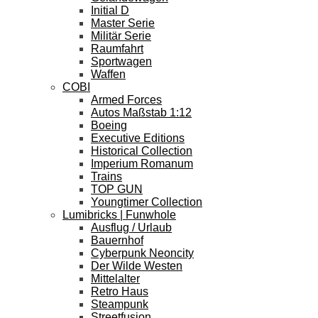
Initial D
Master Serie
Militär Serie
Raumfahrt
Sportwagen
Waffen
COBI
Armed Forces
Autos Maßstab 1:12
Boeing
Executive Editions
Historical Collection
Imperium Romanum
Trains
TOP GUN
Youngtimer Collection
Lumibricks | Funwhole
Ausflug / Urlaub
Bauernhof
Cyberpunk Neoncity
Der Wilde Westen
Mittelalter
Retro Haus
Steampunk
Streetfusion