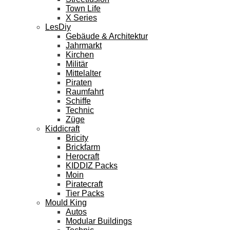
Town Life
X Series
LesDiy
Gebäude & Architektur
Jahrmarkt
Kirchen
Militär
Mittelalter
Piraten
Raumfahrt
Schiffe
Technic
Züge
Kiddicraft
Bricity
Brickfarm
Herocraft
KIDDIZ Packs
Moin
Piratecraft
Tier Packs
Mould King
Autos
Modular Buildings