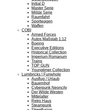
Initial D
Master Serie
Militär Serie
Raumfahrt
Sportwagen
Waffen
COBI
Armed Forces
Autos Maßstab 1:12
Boeing
Executive Editions
Historical Collection
Imperium Romanum
Trains
TOP GUN
Youngtimer Collection
Lumibricks | Funwhole
Ausflug / Urlaub
Bauernhof
Cyberpunk Neoncity
Der Wilde Westen
Mittelalter
Retro Haus
Steampunk
Streetfusion