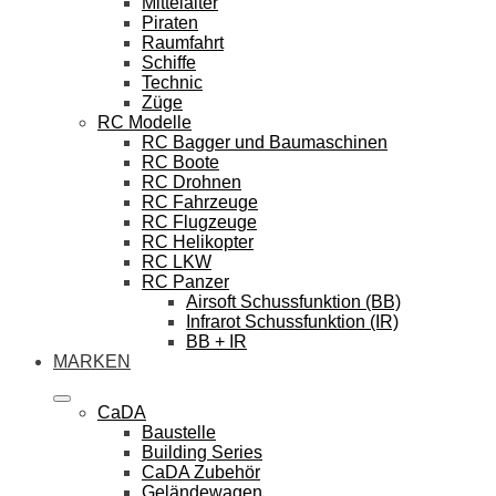
Mittelalter
Piraten
Raumfahrt
Schiffe
Technic
Züge
RC Modelle
RC Bagger und Baumaschinen
RC Boote
RC Drohnen
RC Fahrzeuge
RC Flugzeuge
RC Helikopter
RC LKW
RC Panzer
Airsoft Schussfunktion (BB)
Infrarot Schussfunktion (IR)
BB + IR
MARKEN
CaDA
Baustelle
Building Series
CaDA Zubehör
Geländewagen