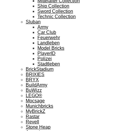
Mittelalter Collection
Ship Collection
Sword Collection
Technic Collection
Sluban
Army
Car Club
Feuerwehr
Landleben
Model Bricks
PlayerID
Polizei
Stadtleben
BrickStadium
BRIXIES
BRYX
BuildArmy
BuWizz
LEGO®
Mocsage
Munichbricks
MyBrickZ
Rastar
Revell
Stone Heap