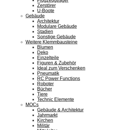
Flugzeugträger
Zerstörer
U-Boote
Gebäude
Architektur
Modulare Gebäude
Stadien
Sonstige Gebäude
Weitere Klemmbausteine
Blumen
Deko
Einzelteile
Figuren & Zubehör
Ideal zum Verschenken
Pneumatik
RC Power Functions
Roboter
Bücher
Tiere
Technic Elemente
MOCs
Gebäude & Architektur
Jahrmarkt
Kirchen
Militär