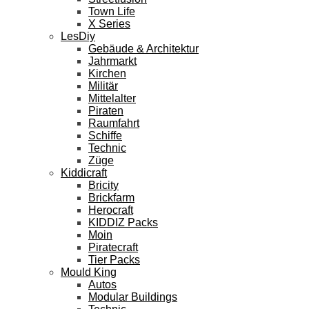
Town Life
X Series
LesDiy
Gebäude & Architektur
Jahrmarkt
Kirchen
Militär
Mittelalter
Piraten
Raumfahrt
Schiffe
Technic
Züge
Kiddicraft
Bricity
Brickfarm
Herocraft
KIDDIZ Packs
Moin
Piratecraft
Tier Packs
Mould King
Autos
Modular Buildings