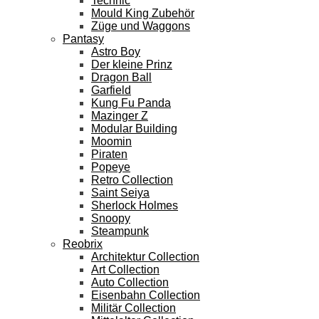
Technic
Mould King Zubehör
Züge und Waggons
Pantasy
Astro Boy
Der kleine Prinz
Dragon Ball
Garfield
Kung Fu Panda
Mazinger Z
Modular Building
Moomin
Piraten
Popeye
Retro Collection
Saint Seiya
Sherlock Holmes
Snoopy
Steampunk
Reobrix
Architektur Collection
Art Collection
Auto Collection
Eisenbahn Collection
Militär Collection