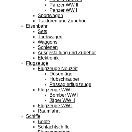
Panzer WW II
Panzer WW I
Sportwagen
Traktoren und Zubehör
Eisenbahn
Sets
Triebwagen
Waggons
Schienen
Ausgestaltung und Zubehör
Elektronik
Flugzeuge
Flugzeuge Neuzeit
Düsenjäger
Hubschrauber
Passagierflugzeuge
Flugzeuge WW II
Bomber WW II
Jäger WW II
Flugzeuge WW I
Raumfahrt
Schiffe
Boote
Schlachtschiffe