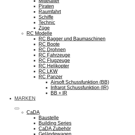
Mittelalter
Piraten
Raumfahrt
Schiffe
Technic
Züge
RC Modelle
RC Bagger und Baumaschinen
RC Boote
RC Drohnen
RC Fahrzeuge
RC Flugzeuge
RC Helikopter
RC LKW
RC Panzer
Airsoft Schussfunktion (BB)
Infrarot Schussfunktion (IR)
BB + IR
MARKEN
CaDA
Baustelle
Building Series
CaDA Zubehör
Geländewagen