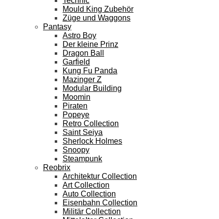
Technic
Mould King Zubehör
Züge und Waggons
Pantasy
Astro Boy
Der kleine Prinz
Dragon Ball
Garfield
Kung Fu Panda
Mazinger Z
Modular Building
Moomin
Piraten
Popeye
Retro Collection
Saint Seiya
Sherlock Holmes
Snoopy
Steampunk
Reobrix
Architektur Collection
Art Collection
Auto Collection
Eisenbahn Collection
Militär Collection