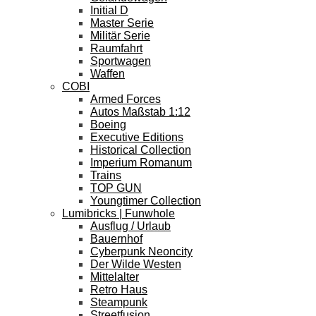
Initial D
Master Serie
Militär Serie
Raumfahrt
Sportwagen
Waffen
COBI
Armed Forces
Autos Maßstab 1:12
Boeing
Executive Editions
Historical Collection
Imperium Romanum
Trains
TOP GUN
Youngtimer Collection
Lumibricks | Funwhole
Ausflug / Urlaub
Bauernhof
Cyberpunk Neoncity
Der Wilde Westen
Mittelalter
Retro Haus
Steampunk
Streetfusion