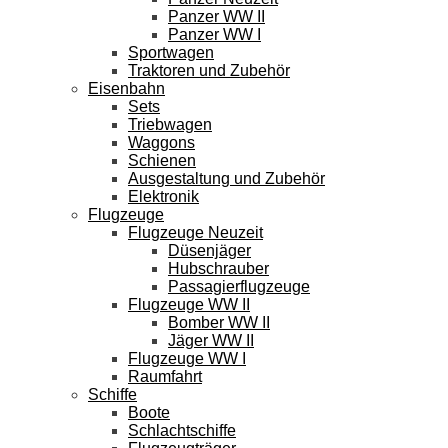
Panzer WW II
Panzer WW I
Sportwagen
Traktoren und Zubehör
Eisenbahn
Sets
Triebwagen
Waggons
Schienen
Ausgestaltung und Zubehör
Elektronik
Flugzeuge
Flugzeuge Neuzeit
Düsenjäger
Hubschrauber
Passagierflugzeuge
Flugzeuge WW II
Bomber WW II
Jäger WW II
Flugzeuge WW I
Raumfahrt
Schiffe
Boote
Schlachtschiffe