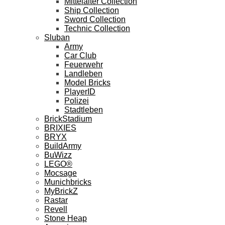
Mittelalter Collection
Ship Collection
Sword Collection
Technic Collection
Sluban
Army
Car Club
Feuerwehr
Landleben
Model Bricks
PlayerID
Polizei
Stadtleben
BrickStadium
BRIXIES
BRYX
BuildArmy
BuWizz
LEGO®
Mocsage
Munichbricks
MyBrickZ
Rastar
Revell
Stone Heap