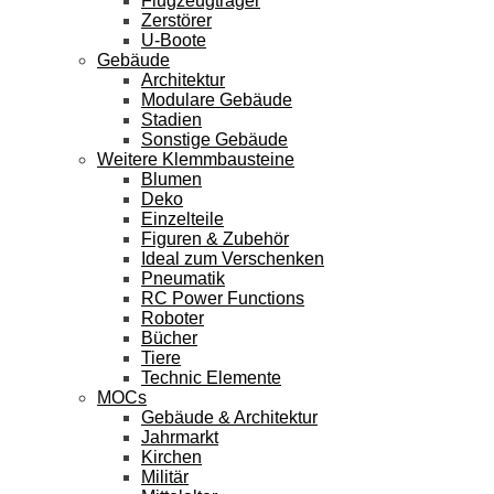
Flugzeugträger
Zerstörer
U-Boote
Gebäude
Architektur
Modulare Gebäude
Stadien
Sonstige Gebäude
Weitere Klemmbausteine
Blumen
Deko
Einzelteile
Figuren & Zubehör
Ideal zum Verschenken
Pneumatik
RC Power Functions
Roboter
Bücher
Tiere
Technic Elemente
MOCs
Gebäude & Architektur
Jahrmarkt
Kirchen
Militär