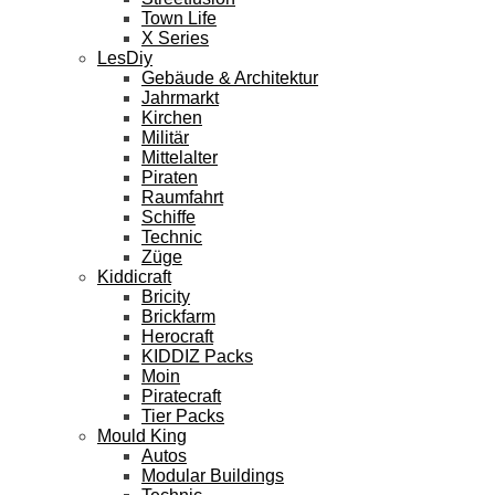
Town Life
X Series
LesDiy
Gebäude & Architektur
Jahrmarkt
Kirchen
Militär
Mittelalter
Piraten
Raumfahrt
Schiffe
Technic
Züge
Kiddicraft
Bricity
Brickfarm
Herocraft
KIDDIZ Packs
Moin
Piratecraft
Tier Packs
Mould King
Autos
Modular Buildings