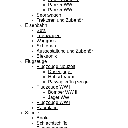
Panzer WW II
Panzer WW I
Sportwagen
Traktoren und Zubehör
Eisenbahn
Sets
Triebwagen
Waggons
Schienen
Ausgestaltung und Zubehör
Elektronik
Flugzeuge
Flugzeuge Neuzeit
Düsenjäger
Hubschrauber
Passagierflugzeuge
Flugzeuge WW II
Bomber WW II
Jäger WW II
Flugzeuge WW I
Raumfahrt
Schiffe
Boote
Schlachtschiffe