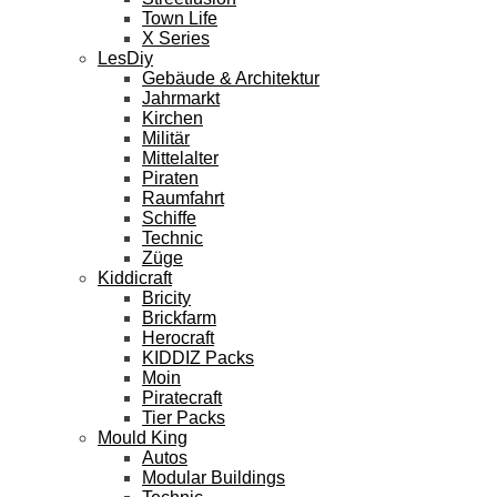
Town Life
X Series
LesDiy
Gebäude & Architektur
Jahrmarkt
Kirchen
Militär
Mittelalter
Piraten
Raumfahrt
Schiffe
Technic
Züge
Kiddicraft
Bricity
Brickfarm
Herocraft
KIDDIZ Packs
Moin
Piratecraft
Tier Packs
Mould King
Autos
Modular Buildings