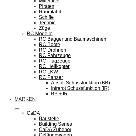
Mittelalter
Piraten
Raumfahrt
Schiffe
Technic
Züge
RC Modelle
RC Bagger und Baumaschinen
RC Boote
RC Drohnen
RC Fahrzeuge
RC Flugzeuge
RC Helikopter
RC LKW
RC Panzer
Airsoft Schussfunktion (BB)
Infrarot Schussfunktion (IR)
BB + IR
MARKEN
CaDA
Baustelle
Building Series
CaDA Zubehör
Geländewagen