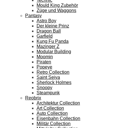
Technic
Mould King Zubehör
Züge und Waggons
Pantasy
Astro Boy
Der kleine Prinz
Dragon Ball
Garfield
Kung Fu Panda
Mazinger Z
Modular Building
Moomin
Piraten
Popeye
Retro Collection
Saint Seiya
Sherlock Holmes
Snoopy
Steampunk
Reobrix
Architektur Collection
Art Collection
Auto Collection
Eisenbahn Collection
Militär Collection