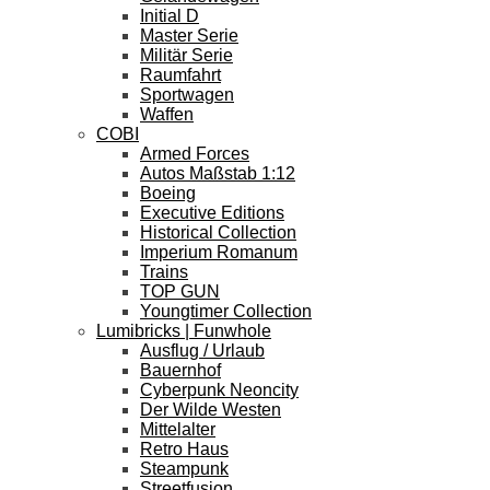
Initial D
Master Serie
Militär Serie
Raumfahrt
Sportwagen
Waffen
COBI
Armed Forces
Autos Maßstab 1:12
Boeing
Executive Editions
Historical Collection
Imperium Romanum
Trains
TOP GUN
Youngtimer Collection
Lumibricks | Funwhole
Ausflug / Urlaub
Bauernhof
Cyberpunk Neoncity
Der Wilde Westen
Mittelalter
Retro Haus
Steampunk
Streetfusion