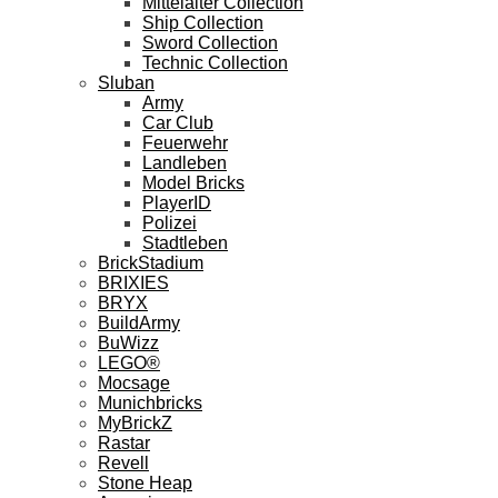
Mittelalter Collection
Ship Collection
Sword Collection
Technic Collection
Sluban
Army
Car Club
Feuerwehr
Landleben
Model Bricks
PlayerID
Polizei
Stadtleben
BrickStadium
BRIXIES
BRYX
BuildArmy
BuWizz
LEGO®
Mocsage
Munichbricks
MyBrickZ
Rastar
Revell
Stone Heap