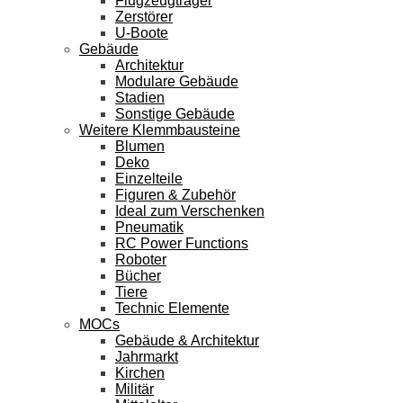
Flugzeugträger
Zerstörer
U-Boote
Gebäude
Architektur
Modulare Gebäude
Stadien
Sonstige Gebäude
Weitere Klemmbausteine
Blumen
Deko
Einzelteile
Figuren & Zubehör
Ideal zum Verschenken
Pneumatik
RC Power Functions
Roboter
Bücher
Tiere
Technic Elemente
MOCs
Gebäude & Architektur
Jahrmarkt
Kirchen
Militär