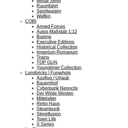
Militär Serie
Raumfahrt
Sportwagen
Waffen
COBI
Armed Forces
Autos Maßstab 1:12
Boeing
Executive Editions
Historical Collection
Imperium Romanum
Trains
TOP GUN
Youngtimer Collection
Lumibricks | Funwhole
Ausflug / Urlaub
Bauernhof
Cyberpunk Neoncity
Der Wilde Westen
Mittelalter
Retro Haus
Steampunk
Streetfusion
Town Life
X Series