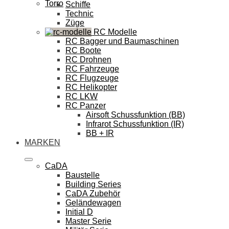
Torro
Schiffe
Technic
Züge
RC Modelle
RC Bagger und Baumaschinen
RC Boote
RC Drohnen
RC Fahrzeuge
RC Flugzeuge
RC Helikopter
RC LKW
RC Panzer
Airsoft Schussfunktion (BB)
Infrarot Schussfunktion (IR)
BB + IR
MARKEN
CaDA
Baustelle
Building Series
CaDA Zubehör
Geländewagen
Initial D
Master Serie