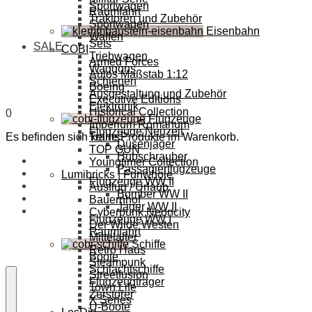
Sportwagen
Raumfahrt
Traktoren und Zubehör
Sportwagen
Eisenbahn
Waffen
Sets
SALE
COBI
Triebwagen
Armed Forces
Waggons
Autos Maßstab 1:12
Schienen
Boeing
Ausgestaltung und Zubehör
Executive Editions
Elektronik
Historical Collection
0
Flugzeuge
Imperium Romanum
Flugzeuge Neuzeit
Es befinden sich keine Produkte im Warenkorb.
Trains
Düsenjäger
TOP GUN
Hubschrauber
Youngtimer Collection
Passagierflugzeuge
Lumibricks | Funwhole
Flugzeuge WW II
Ausflug / Urlaub
Bomber WW II
Bauernhof
Jäger WW II
Cyberpunk Neoncity
Flugzeuge WW I
Der Wilde Westen
Raumfahrt
Mittelalter
Schiffe
Retro Haus
Boote
Steampunk
Schlachtschiffe
Streetfusion
Flugzeugträger
Town Life
Zerstörer
X Series
U-Boote