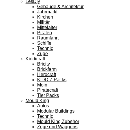
LesDiy
Gebäude & Architektur
Jahrmarkt
Kirchen
Militär
Mittelalter
Piraten
Raumfahrt
Schiffe
Technic
Züge
Kiddicraft
Bricity
Brickfarm
Herocraft
KIDDIZ Packs
Moin
Piratecraft
Tier Packs
Mould King
Autos
Modular Buildings
Technic
Mould King Zubehör
Züge und Waggons