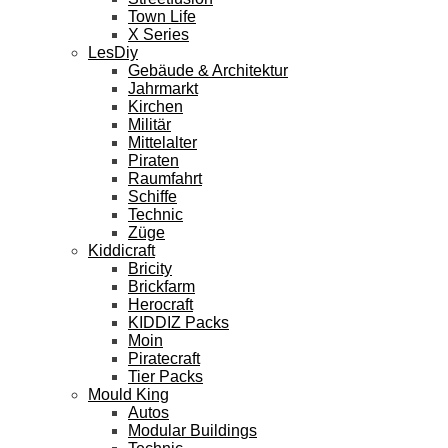
Town Life
X Series
LesDiy
Gebäude & Architektur
Jahrmarkt
Kirchen
Militär
Mittelalter
Piraten
Raumfahrt
Schiffe
Technic
Züge
Kiddicraft
Bricity
Brickfarm
Herocraft
KIDDIZ Packs
Moin
Piratecraft
Tier Packs
Mould King
Autos
Modular Buildings