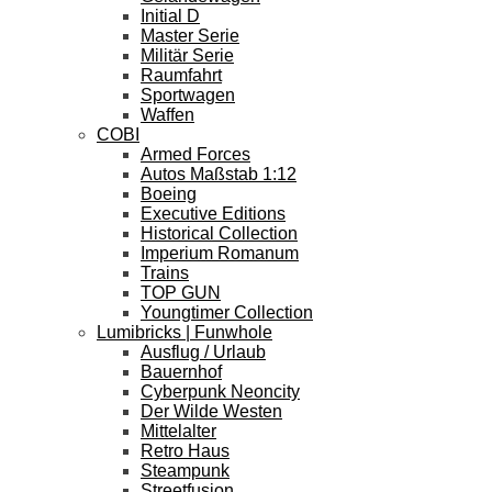
Initial D
Master Serie
Militär Serie
Raumfahrt
Sportwagen
Waffen
COBI
Armed Forces
Autos Maßstab 1:12
Boeing
Executive Editions
Historical Collection
Imperium Romanum
Trains
TOP GUN
Youngtimer Collection
Lumibricks | Funwhole
Ausflug / Urlaub
Bauernhof
Cyberpunk Neoncity
Der Wilde Westen
Mittelalter
Retro Haus
Steampunk
Streetfusion