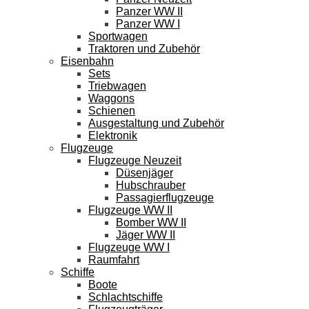
Panzer WW II
Panzer WW I
Sportwagen
Traktoren und Zubehör
Eisenbahn
Sets
Triebwagen
Waggons
Schienen
Ausgestaltung und Zubehör
Elektronik
Flugzeuge
Flugzeuge Neuzeit
Düsenjäger
Hubschrauber
Passagierflugzeuge
Flugzeuge WW II
Bomber WW II
Jäger WW II
Flugzeuge WW I
Raumfahrt
Schiffe
Boote
Schlachtschiffe