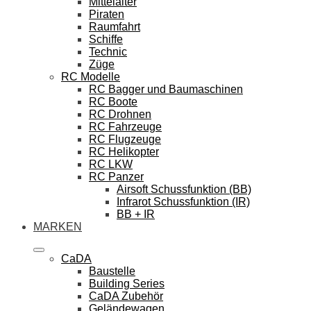
Mittelalter
Piraten
Raumfahrt
Schiffe
Technic
Züge
RC Modelle
RC Bagger und Baumaschinen
RC Boote
RC Drohnen
RC Fahrzeuge
RC Flugzeuge
RC Helikopter
RC LKW
RC Panzer
Airsoft Schussfunktion (BB)
Infrarot Schussfunktion (IR)
BB + IR
MARKEN
CaDA
Baustelle
Building Series
CaDA Zubehör
Geländewagen