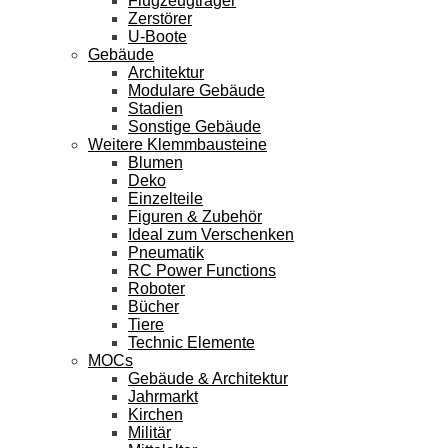
Flugzeugträger
Zerstörer
U-Boote
Gebäude
Architektur
Modulare Gebäude
Stadien
Sonstige Gebäude
Weitere Klemmbausteine
Blumen
Deko
Einzelteile
Figuren & Zubehör
Ideal zum Verschenken
Pneumatik
RC Power Functions
Roboter
Bücher
Tiere
Technic Elemente
MOCs
Gebäude & Architektur
Jahrmarkt
Kirchen
Militär