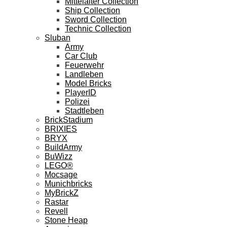
Mittelalter Collection
Ship Collection
Sword Collection
Technic Collection
Sluban
Army
Car Club
Feuerwehr
Landleben
Model Bricks
PlayerID
Polizei
Stadtleben
BrickStadium
BRIXIES
BRYX
BuildArmy
BuWizz
LEGO®
Mocsage
Munichbricks
MyBrickZ
Rastar
Revell
Stone Heap