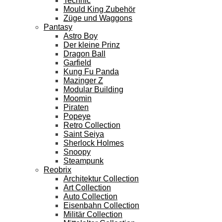
Technic
Mould King Zubehör
Züge und Waggons
Pantasy
Astro Boy
Der kleine Prinz
Dragon Ball
Garfield
Kung Fu Panda
Mazinger Z
Modular Building
Moomin
Piraten
Popeye
Retro Collection
Saint Seiya
Sherlock Holmes
Snoopy
Steampunk
Reobrix
Architektur Collection
Art Collection
Auto Collection
Eisenbahn Collection
Militär Collection