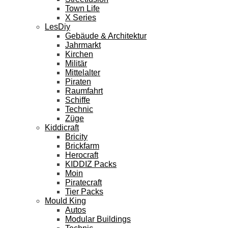
Town Life
X Series
LesDiy
Gebäude & Architektur
Jahrmarkt
Kirchen
Militär
Mittelalter
Piraten
Raumfahrt
Schiffe
Technic
Züge
Kiddicraft
Bricity
Brickfarm
Herocraft
KIDDIZ Packs
Moin
Piratecraft
Tier Packs
Mould King
Autos
Modular Buildings