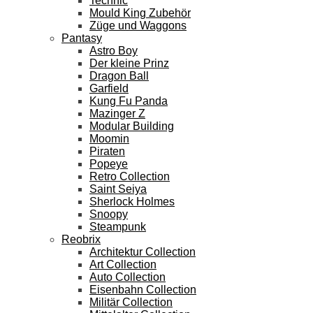
Technic
Mould King Zubehör
Züge und Waggons
Pantasy
Astro Boy
Der kleine Prinz
Dragon Ball
Garfield
Kung Fu Panda
Mazinger Z
Modular Building
Moomin
Piraten
Popeye
Retro Collection
Saint Seiya
Sherlock Holmes
Snoopy
Steampunk
Reobrix
Architektur Collection
Art Collection
Auto Collection
Eisenbahn Collection
Militär Collection