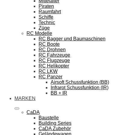
Mittelalter
Piraten
Raumfahrt
Schiffe
Technic
Züge
RC Modelle
RC Bagger und Baumaschinen
RC Boote
RC Drohnen
RC Fahrzeuge
RC Flugzeuge
RC Helikopter
RC LKW
RC Panzer
Airsoft Schussfunktion (BB)
Infrarot Schussfunktion (IR)
BB + IR
MARKEN
CaDA
Baustelle
Building Series
CaDA Zubehör
Geländewagen