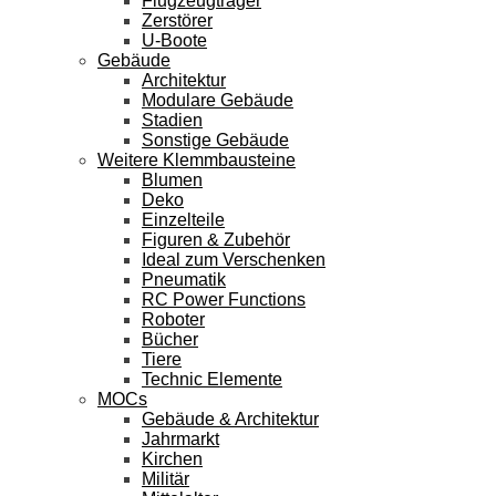
Flugzeugträger
Zerstörer
U-Boote
Gebäude
Architektur
Modulare Gebäude
Stadien
Sonstige Gebäude
Weitere Klemmbausteine
Blumen
Deko
Einzelteile
Figuren & Zubehör
Ideal zum Verschenken
Pneumatik
RC Power Functions
Roboter
Bücher
Tiere
Technic Elemente
MOCs
Gebäude & Architektur
Jahrmarkt
Kirchen
Militär