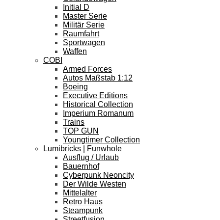
Initial D
Master Serie
Militär Serie
Raumfahrt
Sportwagen
Waffen
COBI
Armed Forces
Autos Maßstab 1:12
Boeing
Executive Editions
Historical Collection
Imperium Romanum
Trains
TOP GUN
Youngtimer Collection
Lumibricks | Funwhole
Ausflug / Urlaub
Bauernhof
Cyberpunk Neoncity
Der Wilde Westen
Mittelalter
Retro Haus
Steampunk
Streetfusion