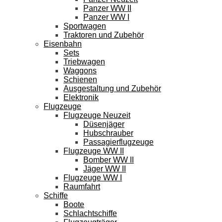
Panzer WW II
Panzer WW I
Sportwagen
Traktoren und Zubehör
Eisenbahn
Sets
Triebwagen
Waggons
Schienen
Ausgestaltung und Zubehör
Elektronik
Flugzeuge
Flugzeuge Neuzeit
Düsenjäger
Hubschrauber
Passagierflugzeuge
Flugzeuge WW II
Bomber WW II
Jäger WW II
Flugzeuge WW I
Raumfahrt
Schiffe
Boote
Schlachtschiffe