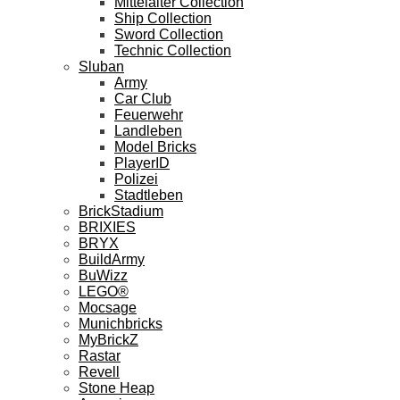
Mittelalter Collection
Ship Collection
Sword Collection
Technic Collection
Sluban
Army
Car Club
Feuerwehr
Landleben
Model Bricks
PlayerID
Polizei
Stadtleben
BrickStadium
BRIXIES
BRYX
BuildArmy
BuWizz
LEGO®
Mocsage
Munichbricks
MyBrickZ
Rastar
Revell
Stone Heap