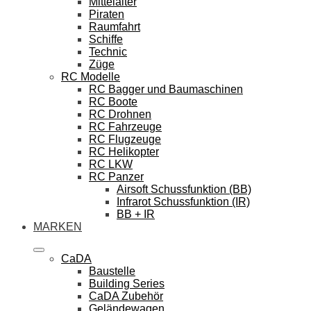
Mittelalter
Piraten
Raumfahrt
Schiffe
Technic
Züge
RC Modelle
RC Bagger und Baumaschinen
RC Boote
RC Drohnen
RC Fahrzeuge
RC Flugzeuge
RC Helikopter
RC LKW
RC Panzer
Airsoft Schussfunktion (BB)
Infrarot Schussfunktion (IR)
BB + IR
MARKEN
CaDA
Baustelle
Building Series
CaDA Zubehör
Geländewagen