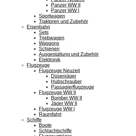
Panzer WW II
Panzer WW I
Sportwagen
Traktoren und Zubehör
Eisenbahn
Sets
Triebwagen
Waggons
Schienen
Ausgestaltung und Zubehör
Elektronik
Flugzeuge
Flugzeuge Neuzeit
Düsenjäger
Hubschrauber
Passagierflugzeuge
Flugzeuge WW II
Bomber WW II
Jäger WW II
Flugzeuge WW I
Raumfahrt
Schiffe
Boote
Schlachtschiffe