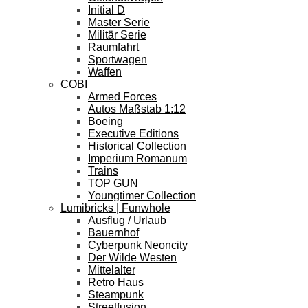
Initial D
Master Serie
Militär Serie
Raumfahrt
Sportwagen
Waffen
COBI
Armed Forces
Autos Maßstab 1:12
Boeing
Executive Editions
Historical Collection
Imperium Romanum
Trains
TOP GUN
Youngtimer Collection
Lumibricks | Funwhole
Ausflug / Urlaub
Bauernhof
Cyberpunk Neoncity
Der Wilde Westen
Mittelalter
Retro Haus
Steampunk
Streetfusion