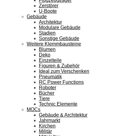
Flugzeugträger
Zerstörer
U-Boote
Gebäude
Architektur
Modulare Gebäude
Stadien
Sonstige Gebäude
Weitere Klemmbausteine
Blumen
Deko
Einzelteile
Figuren & Zubehör
Ideal zum Verschenken
Pneumatik
RC Power Functions
Roboter
Bücher
Tiere
Technic Elemente
MOCs
Gebäude & Architektur
Jahrmarkt
Kirchen
Militär