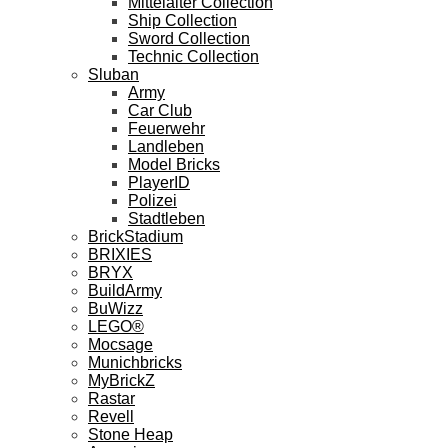
Mittelalter Collection
Ship Collection
Sword Collection
Technic Collection
Sluban
Army
Car Club
Feuerwehr
Landleben
Model Bricks
PlayerID
Polizei
Stadtleben
BrickStadium
BRIXIES
BRYX
BuildArmy
BuWizz
LEGO®
Mocsage
Munichbricks
MyBrickZ
Rastar
Revell
Stone Heap