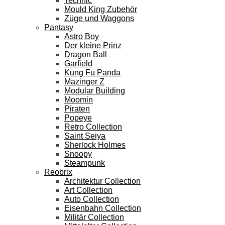
Technic
Mould King Zubehör
Züge und Waggons
Pantasy
Astro Boy
Der kleine Prinz
Dragon Ball
Garfield
Kung Fu Panda
Mazinger Z
Modular Building
Moomin
Piraten
Popeye
Retro Collection
Saint Seiya
Sherlock Holmes
Snoopy
Steampunk
Reobrix
Architektur Collection
Art Collection
Auto Collection
Eisenbahn Collection
Militär Collection