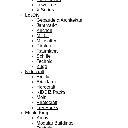
Town Life
X Series
LesDiy
Gebäude & Architektur
Jahrmarkt
Kirchen
Militär
Mittelalter
Piraten
Raumfahrt
Schiffe
Technic
Züge
Kiddicraft
Bricity
Brickfarm
Herocraft
KIDDIZ Packs
Moin
Piratecraft
Tier Packs
Mould King
Autos
Modular Buildings