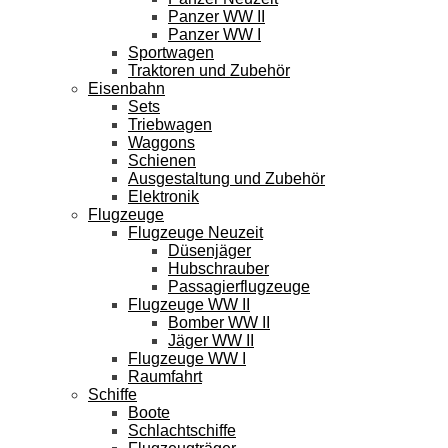
Panzer WW II
Panzer WW I
Sportwagen
Traktoren und Zubehör
Eisenbahn
Sets
Triebwagen
Waggons
Schienen
Ausgestaltung und Zubehör
Elektronik
Flugzeuge
Flugzeuge Neuzeit
Düsenjäger
Hubschrauber
Passagierflugzeuge
Flugzeuge WW II
Bomber WW II
Jäger WW II
Flugzeuge WW I
Raumfahrt
Schiffe
Boote
Schlachtschiffe