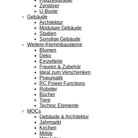
Flugzeugträger
Zerstörer
U-Boote
Gebäude
Architektur
Modulare Gebäude
Stadien
Sonstige Gebäude
Weitere Klemmbausteine
Blumen
Deko
Einzelteile
Figuren & Zubehör
Ideal zum Verschenken
Pneumatik
RC Power Functions
Roboter
Bücher
Tiere
Technic Elemente
MOCs
Gebäude & Architektur
Jahrmarkt
Kirchen
Militär