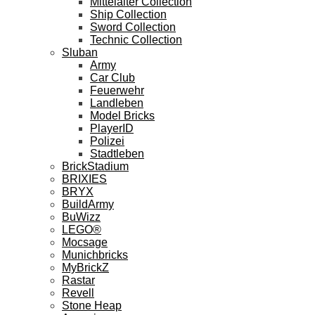
Mittelalter Collection
Ship Collection
Sword Collection
Technic Collection
Sluban
Army
Car Club
Feuerwehr
Landleben
Model Bricks
PlayerID
Polizei
Stadtleben
BrickStadium
BRIXIES
BRYX
BuildArmy
BuWizz
LEGO®
Mocsage
Munichbricks
MyBrickZ
Rastar
Revell
Stone Heap