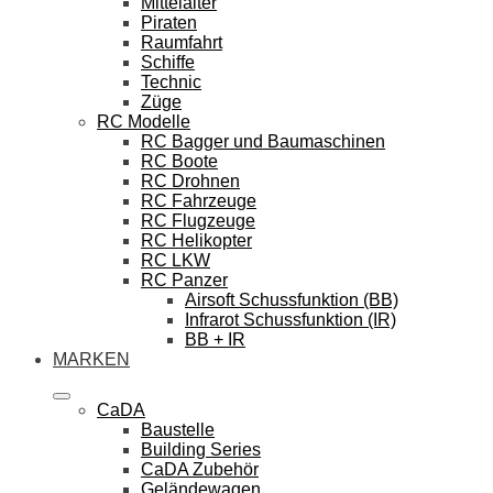
Mittelalter
Piraten
Raumfahrt
Schiffe
Technic
Züge
RC Modelle
RC Bagger und Baumaschinen
RC Boote
RC Drohnen
RC Fahrzeuge
RC Flugzeuge
RC Helikopter
RC LKW
RC Panzer
Airsoft Schussfunktion (BB)
Infrarot Schussfunktion (IR)
BB + IR
MARKEN
CaDA
Baustelle
Building Series
CaDA Zubehör
Geländewagen