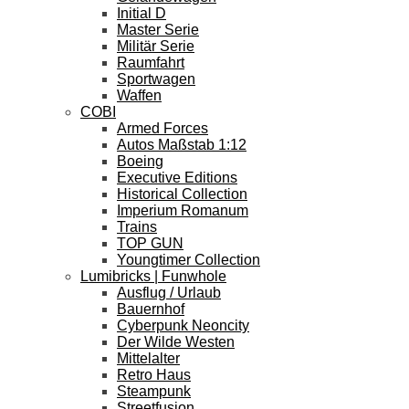
Initial D
Master Serie
Militär Serie
Raumfahrt
Sportwagen
Waffen
COBI
Armed Forces
Autos Maßstab 1:12
Boeing
Executive Editions
Historical Collection
Imperium Romanum
Trains
TOP GUN
Youngtimer Collection
Lumibricks | Funwhole
Ausflug / Urlaub
Bauernhof
Cyberpunk Neoncity
Der Wilde Westen
Mittelalter
Retro Haus
Steampunk
Streetfusion