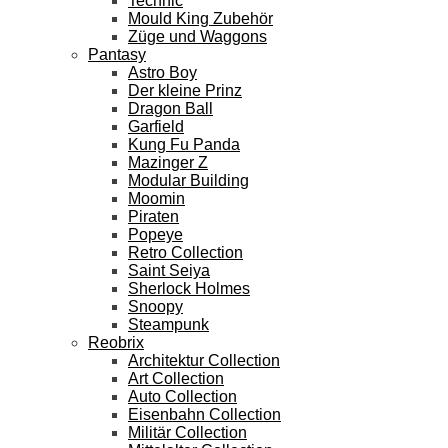
Technic
Mould King Zubehör
Züge und Waggons
Pantasy
Astro Boy
Der kleine Prinz
Dragon Ball
Garfield
Kung Fu Panda
Mazinger Z
Modular Building
Moomin
Piraten
Popeye
Retro Collection
Saint Seiya
Sherlock Holmes
Snoopy
Steampunk
Reobrix
Architektur Collection
Art Collection
Auto Collection
Eisenbahn Collection
Militär Collection