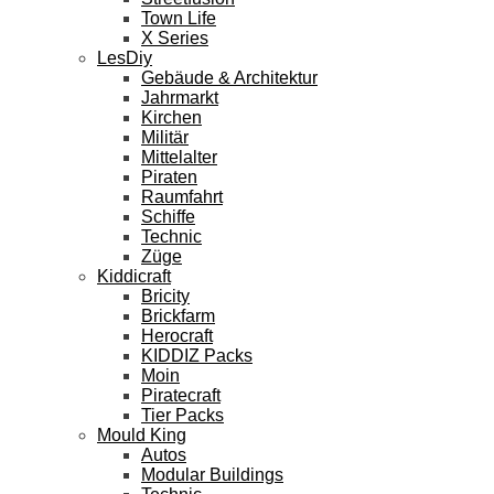
Town Life
X Series
LesDiy
Gebäude & Architektur
Jahrmarkt
Kirchen
Militär
Mittelalter
Piraten
Raumfahrt
Schiffe
Technic
Züge
Kiddicraft
Bricity
Brickfarm
Herocraft
KIDDIZ Packs
Moin
Piratecraft
Tier Packs
Mould King
Autos
Modular Buildings