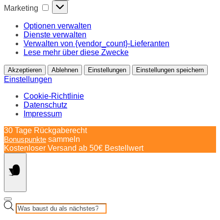
Marketing
Marketing
Optionen verwalten
Dienste verwalten
Verwalten von {vendor_count}-Lieferanten
Lese mehr über diese Zwecke
Akzeptieren
Ablehnen
Einstellungen
Einstellungen speichern
Einstellungen
Cookie-Richtlinie
Datenschutz
Impressum
Springe
30 Tage Rückgaberecht
zum
Bonuspunkte
sammeln
Inhalt
Kostenloser Versand ab 50€ Bestellwert
Products
search