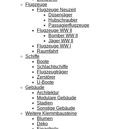
Flugzeuge
Flugzeuge Neuzeit
Düsenjäger
Hubschrauber
Passagierflugzeuge
Flugzeuge WW II
Bomber WW II
Jäger WW II
Flugzeuge WW I
Raumfahrt
Schiffe
Boote
Schlachtschiffe
Flugzeugträger
Zerstörer
U-Boote
Gebäude
Architektur
Modulare Gebäude
Stadien
Sonstige Gebäude
Weitere Klemmbausteine
Blumen
Deko
Einzelteile