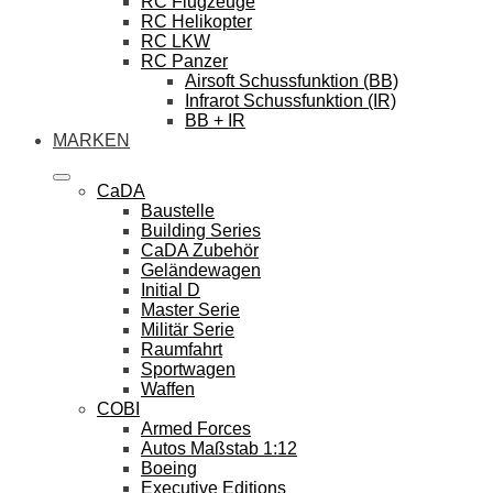
RC Flugzeuge
RC Helikopter
RC LKW
RC Panzer
Airsoft Schussfunktion (BB)
Infrarot Schussfunktion (IR)
BB + IR
MARKEN
CaDA
Baustelle
Building Series
CaDA Zubehör
Geländewagen
Initial D
Master Serie
Militär Serie
Raumfahrt
Sportwagen
Waffen
COBI
Armed Forces
Autos Maßstab 1:12
Boeing
Executive Editions