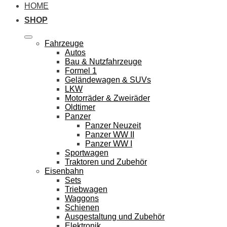
HOME
SHOP
Fahrzeuge
Autos
Bau & Nutzfahrzeuge
Formel 1
Geländewagen & SUVs
LKW
Motorräder & Zweiräder
Oldtimer
Panzer
Panzer Neuzeit
Panzer WW II
Panzer WW I
Sportwagen
Traktoren und Zubehör
Eisenbahn
Sets
Triebwagen
Waggons
Schienen
Ausgestaltung und Zubehör
Elektronik