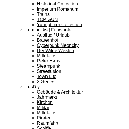
Historical Collection
Imperium Romanum
Trains
TOP GUN
Youngtimer Collection
Lumibricks | Funwhole
Ausflug / Urlaub
Bauernhof
Cyberpunk Neoncity
Der Wilde Westen
Mittelalter
Retro Haus
Steampunk
Streetfusion
Town Life
X Series
LesDiy
Gebäude & Architektur
Jahrmarkt
Kirchen
Militär
Mittelalter
Piraten
Raumfahrt
Schiffe