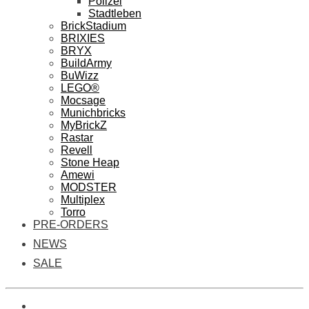
Polizei
Stadtleben
BrickStadium
BRIXIES
BRYX
BuildArmy
BuWizz
LEGO®
Mocsage
Munichbricks
MyBrickZ
Rastar
Revell
Stone Heap
Amewi
MODSTER
Multiplex
Torro
PRE-ORDERS
NEWS
SALE