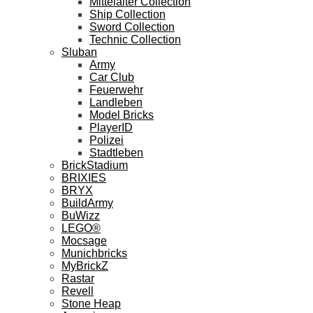
Mittelalter Collection
Ship Collection
Sword Collection
Technic Collection
Sluban
Army
Car Club
Feuerwehr
Landleben
Model Bricks
PlayerID
Polizei
Stadtleben
BrickStadium
BRIXIES
BRYX
BuildArmy
BuWizz
LEGO®
Mocsage
Munichbricks
MyBrickZ
Rastar
Revell
Stone Heap