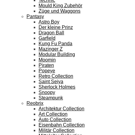
Technic
Mould King Zubehör
Züge und Waggons
Pantasy
Astro Boy
Der kleine Prinz
Dragon Ball
Garfield
Kung Fu Panda
Mazinger Z
Modular Building
Moomin
Piraten
Popeye
Retro Collection
Saint Seiya
Sherlock Holmes
Snoopy
Steampunk
Reobrix
Architektur Collection
Art Collection
Auto Collection
Eisenbahn Collection
Militär Collection