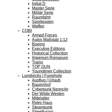
Initial D
Master Serie
Militär Serie
Raumfahrt
Sportwagen
Waffen
COBI
Armed Forces
Autos Maßstab 1:12
Boeing
Executive Editions
Historical Collection
Imperium Romanum
Trains
TOP GUN
Youngtimer Collection
Lumibricks | Funwhole
Ausflug / Urlaub
Bauernhof
Cyberpunk Neoncity
Der Wilde Westen
Mittelalter
Retro Haus
Steampunk
Streetfusion