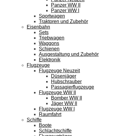
Panzer WW II
Panzer WW I
Sportwagen
Traktoren und Zubehör
Eisenbahn
Sets
Triebwagen
Waggons
Schienen
Ausgestaltung und Zubehör
Elektronik
Flugzeuge
Flugzeuge Neuzeit
Düsenjäger
Hubschrauber
Passagierflugzeuge
Flugzeuge WW II
Bomber WW II
Jäger WW II
Flugzeuge WW I
Raumfahrt
Schiffe
Boote
Schlachtschiffe