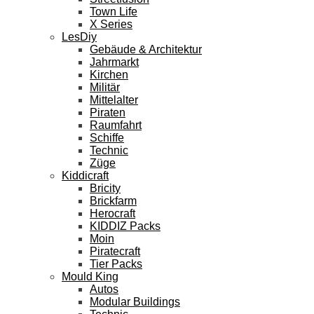
Town Life
X Series
LesDiy
Gebäude & Architektur
Jahrmarkt
Kirchen
Militär
Mittelalter
Piraten
Raumfahrt
Schiffe
Technic
Züge
Kiddicraft
Bricity
Brickfarm
Herocraft
KIDDIZ Packs
Moin
Piratecraft
Tier Packs
Mould King
Autos
Modular Buildings