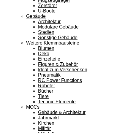
Flugzeugträger
Zerstörer
U-Boote
Gebäude
Architektur
Modulare Gebäude
Stadien
Sonstige Gebäude
Weitere Klemmbausteine
Blumen
Deko
Einzelteile
Figuren & Zubehör
Ideal zum Verschenken
Pneumatik
RC Power Functions
Roboter
Bücher
Tiere
Technic Elemente
MOCs
Gebäude & Architektur
Jahrmarkt
Kirchen
Militär