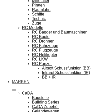
Mittelalter
Piraten
Raumfahrt
Schiffe
Technic
Züge
RC Modelle
RC Bagger und Baumaschinen
RC Boote
RC Drohnen
RC Fahrzeuge
RC Flugzeuge
RC Helikopter
RC LKW
RC Panzer
Airsoft Schussfunktion (BB)
Infrarot Schussfunktion (IR)
BB + IR
MARKEN
CaDA
Baustelle
Building Series
CaDA Zubehör
Geländewagen