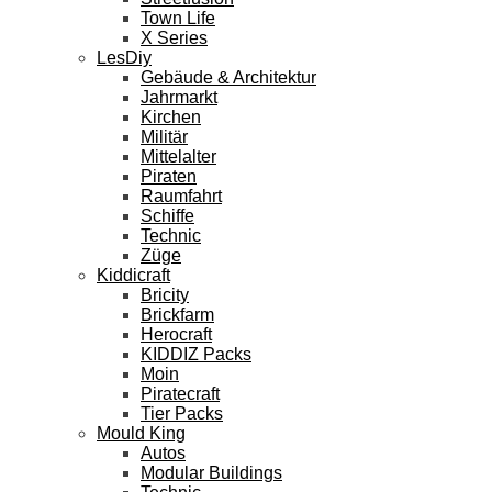
Town Life
X Series
LesDiy
Gebäude & Architektur
Jahrmarkt
Kirchen
Militär
Mittelalter
Piraten
Raumfahrt
Schiffe
Technic
Züge
Kiddicraft
Bricity
Brickfarm
Herocraft
KIDDIZ Packs
Moin
Piratecraft
Tier Packs
Mould King
Autos
Modular Buildings