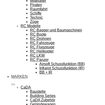
Mittelalter
Piraten
Raumfahrt
Schiffe
Technic
Züge
RC Modelle
RC Bagger und Baumaschinen
RC Boote
RC Drohnen
RC Fahrzeuge
RC Flugzeuge
RC Helikopter
RC LKW
RC Panzer
Airsoft Schussfunktion (BB)
Infrarot Schussfunktion (IR)
BB + IR
MARKEN
CaDA
Baustelle
Building Series
CaDA Zubehör
Geländewagen