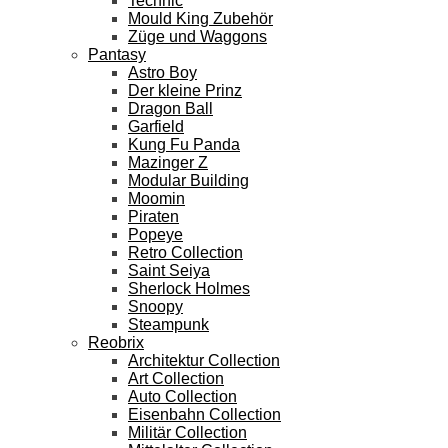
Technic
Mould King Zubehör
Züge und Waggons
Pantasy
Astro Boy
Der kleine Prinz
Dragon Ball
Garfield
Kung Fu Panda
Mazinger Z
Modular Building
Moomin
Piraten
Popeye
Retro Collection
Saint Seiya
Sherlock Holmes
Snoopy
Steampunk
Reobrix
Architektur Collection
Art Collection
Auto Collection
Eisenbahn Collection
Militär Collection