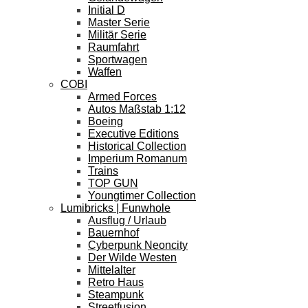
Initial D
Master Serie
Militär Serie
Raumfahrt
Sportwagen
Waffen
COBI
Armed Forces
Autos Maßstab 1:12
Boeing
Executive Editions
Historical Collection
Imperium Romanum
Trains
TOP GUN
Youngtimer Collection
Lumibricks | Funwhole
Ausflug / Urlaub
Bauernhof
Cyberpunk Neoncity
Der Wilde Westen
Mittelalter
Retro Haus
Steampunk
Streetfusion