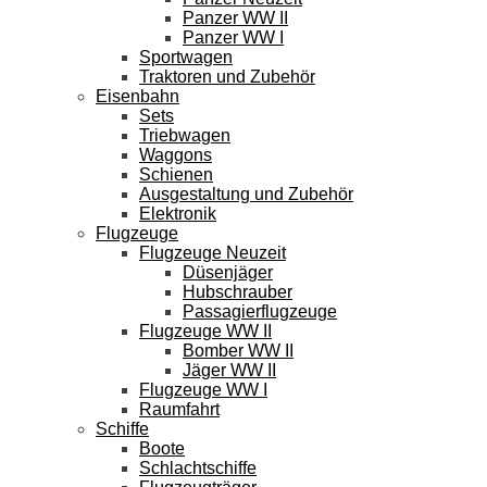
Panzer WW II
Panzer WW I
Sportwagen
Traktoren und Zubehör
Eisenbahn
Sets
Triebwagen
Waggons
Schienen
Ausgestaltung und Zubehör
Elektronik
Flugzeuge
Flugzeuge Neuzeit
Düsenjäger
Hubschrauber
Passagierflugzeuge
Flugzeuge WW II
Bomber WW II
Jäger WW II
Flugzeuge WW I
Raumfahrt
Schiffe
Boote
Schlachtschiffe