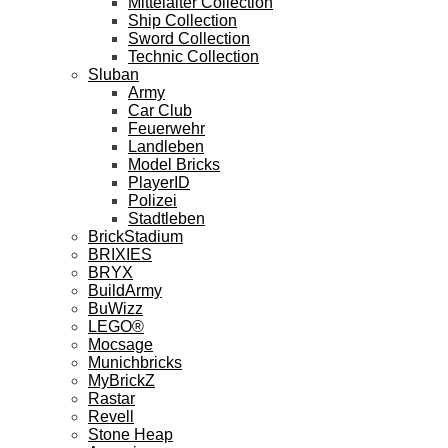
Mittelalter Collection
Ship Collection
Sword Collection
Technic Collection
Sluban
Army
Car Club
Feuerwehr
Landleben
Model Bricks
PlayerID
Polizei
Stadtleben
BrickStadium
BRIXIES
BRYX
BuildArmy
BuWizz
LEGO®
Mocsage
Munichbricks
MyBrickZ
Rastar
Revell
Stone Heap