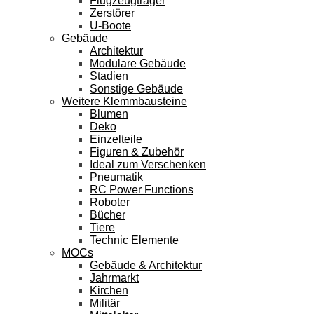
Flugzeugträger
Zerstörer
U-Boote
Gebäude
Architektur
Modulare Gebäude
Stadien
Sonstige Gebäude
Weitere Klemmbausteine
Blumen
Deko
Einzelteile
Figuren & Zubehör
Ideal zum Verschenken
Pneumatik
RC Power Functions
Roboter
Bücher
Tiere
Technic Elemente
MOCs
Gebäude & Architektur
Jahrmarkt
Kirchen
Militär