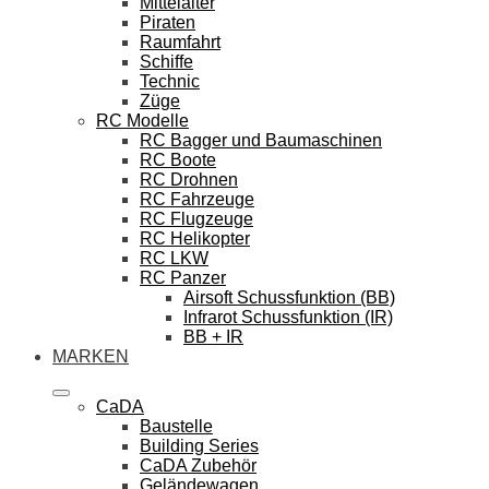
Mittelalter
Piraten
Raumfahrt
Schiffe
Technic
Züge
RC Modelle
RC Bagger und Baumaschinen
RC Boote
RC Drohnen
RC Fahrzeuge
RC Flugzeuge
RC Helikopter
RC LKW
RC Panzer
Airsoft Schussfunktion (BB)
Infrarot Schussfunktion (IR)
BB + IR
MARKEN
CaDA
Baustelle
Building Series
CaDA Zubehör
Geländewagen