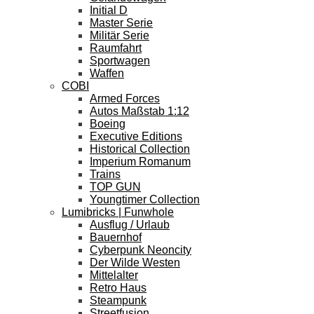
Initial D
Master Serie
Militär Serie
Raumfahrt
Sportwagen
Waffen
COBI
Armed Forces
Autos Maßstab 1:12
Boeing
Executive Editions
Historical Collection
Imperium Romanum
Trains
TOP GUN
Youngtimer Collection
Lumibricks | Funwhole
Ausflug / Urlaub
Bauernhof
Cyberpunk Neoncity
Der Wilde Westen
Mittelalter
Retro Haus
Steampunk
Streetfusion