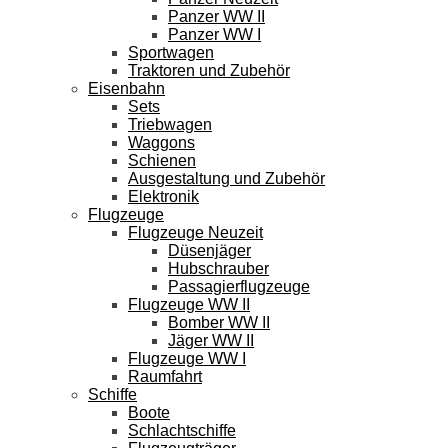
Panzer WW II
Panzer WW I
Sportwagen
Traktoren und Zubehör
Eisenbahn
Sets
Triebwagen
Waggons
Schienen
Ausgestaltung und Zubehör
Elektronik
Flugzeuge
Flugzeuge Neuzeit
Düsenjäger
Hubschrauber
Passagierflugzeuge
Flugzeuge WW II
Bomber WW II
Jäger WW II
Flugzeuge WW I
Raumfahrt
Schiffe
Boote
Schlachtschiffe