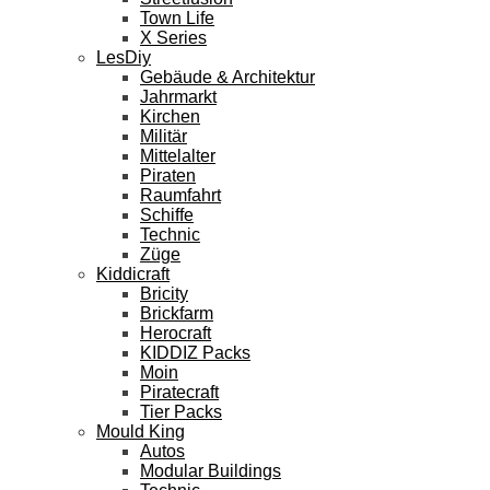
Town Life
X Series
LesDiy
Gebäude & Architektur
Jahrmarkt
Kirchen
Militär
Mittelalter
Piraten
Raumfahrt
Schiffe
Technic
Züge
Kiddicraft
Bricity
Brickfarm
Herocraft
KIDDIZ Packs
Moin
Piratecraft
Tier Packs
Mould King
Autos
Modular Buildings