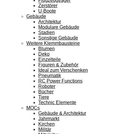
Flugzeugträger
Zerstörer
U-Boote
Gebäude
Architektur
Modulare Gebäude
Stadien
Sonstige Gebäude
Weitere Klemmbausteine
Blumen
Deko
Einzelteile
Figuren & Zubehör
Ideal zum Verschenken
Pneumatik
RC Power Functions
Roboter
Bücher
Tiere
Technic Elemente
MOCs
Gebäude & Architektur
Jahrmarkt
Kirchen
Militär