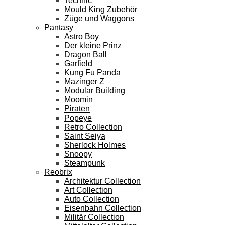
Technic
Mould King Zubehör
Züge und Waggons
Pantasy
Astro Boy
Der kleine Prinz
Dragon Ball
Garfield
Kung Fu Panda
Mazinger Z
Modular Building
Moomin
Piraten
Popeye
Retro Collection
Saint Seiya
Sherlock Holmes
Snoopy
Steampunk
Reobrix
Architektur Collection
Art Collection
Auto Collection
Eisenbahn Collection
Militär Collection