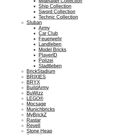
Mittelalter Collection
Ship Collection
Sword Collection
Technic Collection
Sluban
Army
Car Club
Feuerwehr
Landleben
Model Bricks
PlayerID
Polizei
Stadtleben
BrickStadium
BRIXIES
BRYX
BuildArmy
BuWizz
LEGO®
Mocsage
Munichbricks
MyBrickZ
Rastar
Revell
Stone Heap