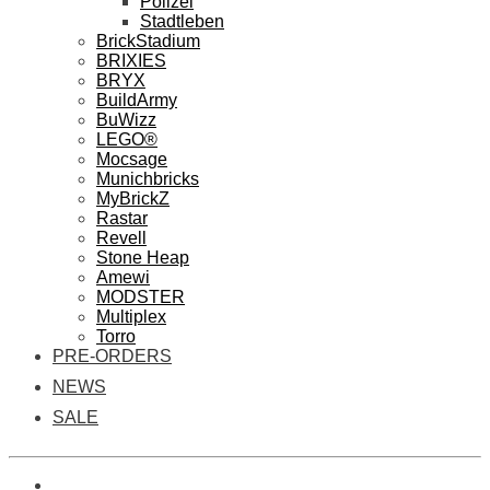
Polizei
Stadtleben
BrickStadium
BRIXIES
BRYX
BuildArmy
BuWizz
LEGO®
Mocsage
Munichbricks
MyBrickZ
Rastar
Revell
Stone Heap
Amewi
MODSTER
Multiplex
Torro
PRE-ORDERS
NEWS
SALE