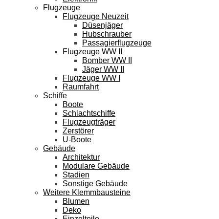
Flugzeuge
Flugzeuge Neuzeit
Düsenjäger
Hubschrauber
Passagierflugzeuge
Flugzeuge WW II
Bomber WW II
Jäger WW II
Flugzeuge WW I
Raumfahrt
Schiffe
Boote
Schlachtschiffe
Flugzeugträger
Zerstörer
U-Boote
Gebäude
Architektur
Modulare Gebäude
Stadien
Sonstige Gebäude
Weitere Klemmbausteine
Blumen
Deko
Einzelteile