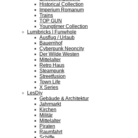
Historical Collection
Imperium Romanum
Trains
TOP GUN
Youngtimer Collection
Lumibricks | Funwhole
Ausflug / Urlaub
Bauernhof
Cyberpunk Neoncity
Der Wilde Westen
Mittelalter
Retro Haus
Steampunk
Streetfusion
Town Life
X Series
LesDiy
Gebäude & Architektur
Jahrmarkt
Kirchen
Militär
Mittelalter
Piraten
Raumfahrt
Schiffe