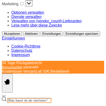
Marketing
Marketing
Optionen verwalten
Dienste verwalten
Verwalten von {vendor_count}-Lieferanten
Lese mehr über diese Zwecke
Akzeptieren
Ablehnen
Einstellungen
Einstellungen speichern
Einstellungen
Cookie-Richtlinie
Datenschutz
Impressum
Springe
30 Tage Rückgaberecht
zum
Bonuspunkte
sammeln
Inhalt
Kostenloser Versand ab 50€ Bestellwert
Products
search