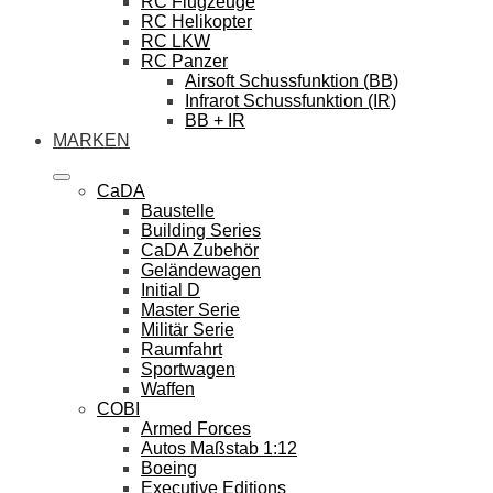
RC Flugzeuge
RC Helikopter
RC LKW
RC Panzer
Airsoft Schussfunktion (BB)
Infrarot Schussfunktion (IR)
BB + IR
MARKEN
CaDA
Baustelle
Building Series
CaDA Zubehör
Geländewagen
Initial D
Master Serie
Militär Serie
Raumfahrt
Sportwagen
Waffen
COBI
Armed Forces
Autos Maßstab 1:12
Boeing
Executive Editions