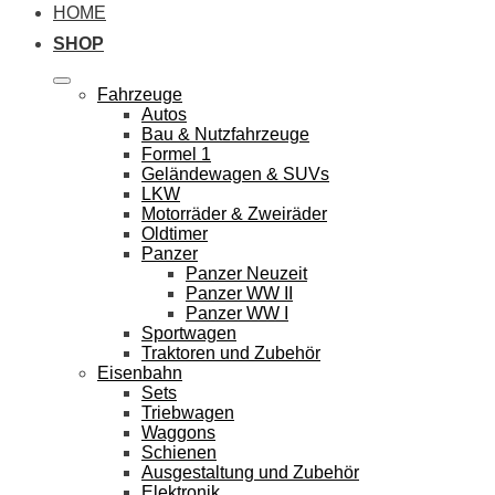
HOME
SHOP
Fahrzeuge
Autos
Bau & Nutzfahrzeuge
Formel 1
Geländewagen & SUVs
LKW
Motorräder & Zweiräder
Oldtimer
Panzer
Panzer Neuzeit
Panzer WW II
Panzer WW I
Sportwagen
Traktoren und Zubehör
Eisenbahn
Sets
Triebwagen
Waggons
Schienen
Ausgestaltung und Zubehör
Elektronik