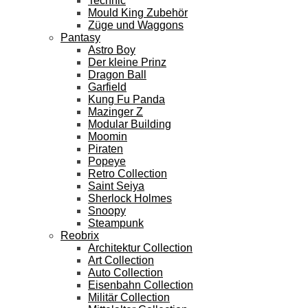
Technic
Mould King Zubehör
Züge und Waggons
Pantasy
Astro Boy
Der kleine Prinz
Dragon Ball
Garfield
Kung Fu Panda
Mazinger Z
Modular Building
Moomin
Piraten
Popeye
Retro Collection
Saint Seiya
Sherlock Holmes
Snoopy
Steampunk
Reobrix
Architektur Collection
Art Collection
Auto Collection
Eisenbahn Collection
Militär Collection