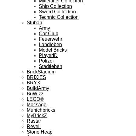
Mittelalter Collection
Ship Collection
Sword Collection
Technic Collection
Sluban
Army
Car Club
Feuerwehr
Landleben
Model Bricks
PlayerID
Polizei
Stadtleben
BrickStadium
BRIXIES
BRYX
BuildArmy
BuWizz
LEGO®
Mocsage
Munichbricks
MyBrickZ
Rastar
Revell
Stone Heap