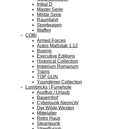
Initial D
Master Serie
Militär Serie
Raumfahrt
Sportwagen
Waffen
COBI
Armed Forces
Autos Maßstab 1:12
Boeing
Executive Editions
Historical Collection
Imperium Romanum
Trains
TOP GUN
Youngtimer Collection
Lumibricks | Funwhole
Ausflug / Urlaub
Bauernhof
Cyberpunk Neoncity
Der Wilde Westen
Mittelalter
Retro Haus
Steampunk
Streetfusion