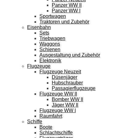
Panzer WW II
Panzer WW I
Sportwagen
Traktoren und Zubehör
Eisenbahn
Sets
Triebwagen
Waggons
Schienen
Ausgestaltung und Zubehör
Elektronik
Flugzeuge
Flugzeuge Neuzeit
Düsenjäger
Hubschrauber
Passagierflugzeuge
Flugzeuge WW II
Bomber WW II
Jäger WW II
Flugzeuge WW I
Raumfahrt
Schiffe
Boote
Schlachtschiffe