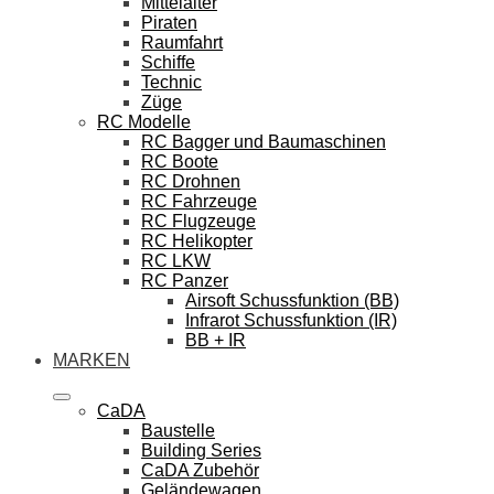
Mittelalter
Piraten
Raumfahrt
Schiffe
Technic
Züge
RC Modelle
RC Bagger und Baumaschinen
RC Boote
RC Drohnen
RC Fahrzeuge
RC Flugzeuge
RC Helikopter
RC LKW
RC Panzer
Airsoft Schussfunktion (BB)
Infrarot Schussfunktion (IR)
BB + IR
MARKEN
CaDA
Baustelle
Building Series
CaDA Zubehör
Geländewagen