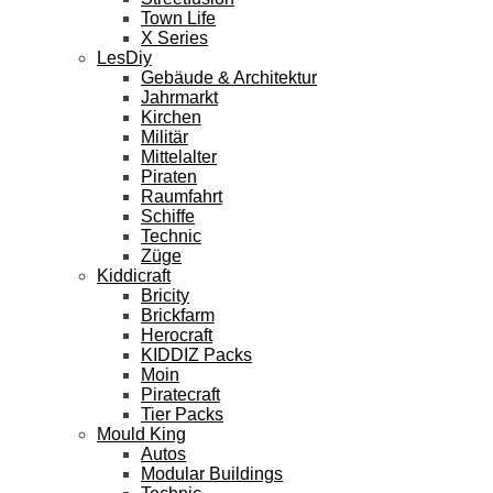
Town Life
X Series
LesDiy
Gebäude & Architektur
Jahrmarkt
Kirchen
Militär
Mittelalter
Piraten
Raumfahrt
Schiffe
Technic
Züge
Kiddicraft
Bricity
Brickfarm
Herocraft
KIDDIZ Packs
Moin
Piratecraft
Tier Packs
Mould King
Autos
Modular Buildings