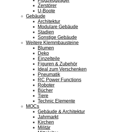
Flugzeugträger
Zerstörer
U-Boote
Gebäude
Architektur
Modulare Gebäude
Stadien
Sonstige Gebäude
Weitere Klemmbausteine
Blumen
Deko
Einzelteile
Figuren & Zubehör
Ideal zum Verschenken
Pneumatik
RC Power Functions
Roboter
Bücher
Tiere
Technic Elemente
MOCs
Gebäude & Architektur
Jahrmarkt
Kirchen
Militär