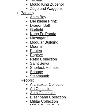
Technic
Mould King Zubehör
Züge und Waggons
Pantasy
Astro Boy
Der kleine Prinz
Dragon Ball
Garfield
Kung Fu Panda
Mazinger Z
Modular Building
Moomin
Piraten
Popeye
Retro Collection
Saint Seiya
Sherlock Holmes
Snoopy
Steampunk
Reobrix
Architektur Collection
Art Collection
Auto Collection
Eisenbahn Collection
Militär Collection