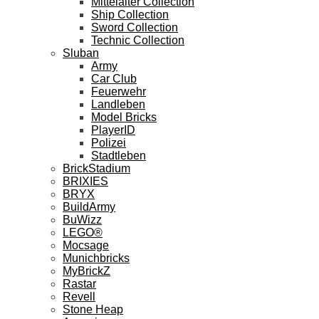
Mittelalter Collection
Ship Collection
Sword Collection
Technic Collection
Sluban
Army
Car Club
Feuerwehr
Landleben
Model Bricks
PlayerID
Polizei
Stadtleben
BrickStadium
BRIXIES
BRYX
BuildArmy
BuWizz
LEGO®
Mocsage
Munichbricks
MyBrickZ
Rastar
Revell
Stone Heap