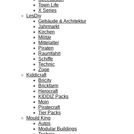
Town Life
X Series
LesDiy
Gebäude & Architektur
Jahrmarkt
Kirchen
Militär
Mittelalter
Piraten
Raumfahrt
Schiffe
Technic
Züge
Kiddicraft
Bricity
Brickfarm
Herocraft
KIDDIZ Packs
Moin
Piratecraft
Tier Packs
Mould King
Autos
Modular Buildings