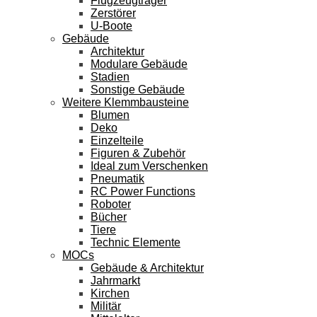
Flugzeugträger
Zerstörer
U-Boote
Gebäude
Architektur
Modulare Gebäude
Stadien
Sonstige Gebäude
Weitere Klemmbausteine
Blumen
Deko
Einzelteile
Figuren & Zubehör
Ideal zum Verschenken
Pneumatik
RC Power Functions
Roboter
Bücher
Tiere
Technic Elemente
MOCs
Gebäude & Architektur
Jahrmarkt
Kirchen
Militär