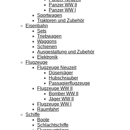
Panzer WW II
Panzer WW I
Sportwagen
Traktoren und Zubehör
Eisenbahn
Sets
Triebwagen
Waggons
Schienen
Ausgestaltung und Zubehör
Elektronik
Flugzeuge
Flugzeuge Neuzeit
Düsenjäger
Hubschrauber
Passagierflugzeuge
Flugzeuge WW II
Bomber WW II
Jäger WW II
Flugzeuge WW I
Raumfahrt
Schiffe
Boote
Schlachtschiffe