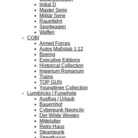
Initial D
Master Serie
Militär Serie
Raumfahrt
Sportwagen
Waffen
COBI
Armed Forces
Autos Maßstab 1:12
Boeing
Executive Editions
Historical Collection
Imperium Romanum
Trains
TOP GUN
Youngtimer Collection
Lumibricks | Funwhole
Ausflug / Urlaub
Bauernhof
Cyberpunk Neoncity
Der Wilde Westen
Mittelalter
Retro Haus
Steampunk
Streetfusion