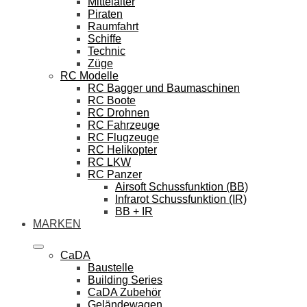
Mittelalter
Piraten
Raumfahrt
Schiffe
Technic
Züge
RC Modelle
RC Bagger und Baumaschinen
RC Boote
RC Drohnen
RC Fahrzeuge
RC Flugzeuge
RC Helikopter
RC LKW
RC Panzer
Airsoft Schussfunktion (BB)
Infrarot Schussfunktion (IR)
BB + IR
MARKEN
CaDA
Baustelle
Building Series
CaDA Zubehör
Geländewagen