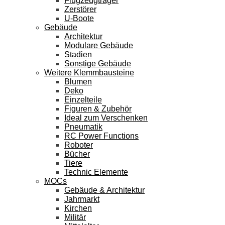
Flugzeugträger
Zerstörer
U-Boote
Gebäude
Architektur
Modulare Gebäude
Stadien
Sonstige Gebäude
Weitere Klemmbausteine
Blumen
Deko
Einzelteile
Figuren & Zubehör
Ideal zum Verschenken
Pneumatik
RC Power Functions
Roboter
Bücher
Tiere
Technic Elemente
MOCs
Gebäude & Architektur
Jahrmarkt
Kirchen
Militär