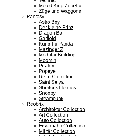
Technic
Mould King Zubehör
Züge und Waggons
Pantasy
Astro Boy
Der kleine Prinz
Dragon Ball
Garfield
Kung Fu Panda
Mazinger Z
Modular Building
Moomin
Piraten
Popeye
Retro Collection
Saint Seiya
Sherlock Holmes
Snoopy
Steampunk
Reobrix
Architektur Collection
Art Collection
Auto Collection
Eisenbahn Collection
Militär Collection