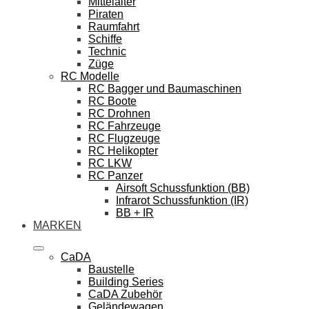
Mittelalter
Piraten
Raumfahrt
Schiffe
Technic
Züge
RC Modelle
RC Bagger und Baumaschinen
RC Boote
RC Drohnen
RC Fahrzeuge
RC Flugzeuge
RC Helikopter
RC LKW
RC Panzer
Airsoft Schussfunktion (BB)
Infrarot Schussfunktion (IR)
BB + IR
MARKEN
CaDA
Baustelle
Building Series
CaDA Zubehör
Geländewagen