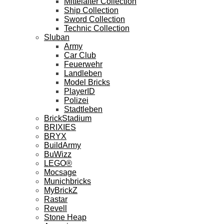
Mittelalter Collection
Ship Collection
Sword Collection
Technic Collection
Sluban
Army
Car Club
Feuerwehr
Landleben
Model Bricks
PlayerID
Polizei
Stadtleben
BrickStadium
BRIXIES
BRYX
BuildArmy
BuWizz
LEGO®
Mocsage
Munichbricks
MyBrickZ
Rastar
Revell
Stone Heap