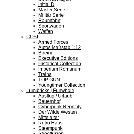
Initial D
Master Serie
Militär Serie
Raumfahrt
Sportwagen
Waffen
COBI
Armed Forces
Autos Maßstab 1:12
Boeing
Executive Editions
Historical Collection
Imperium Romanum
Trains
TOP GUN
Youngtimer Collection
Lumibricks | Funwhole
Ausflug / Urlaub
Bauernhof
Cyberpunk Neoncity
Der Wilde Westen
Mittelalter
Retro Haus
Steampunk
Streetfusion