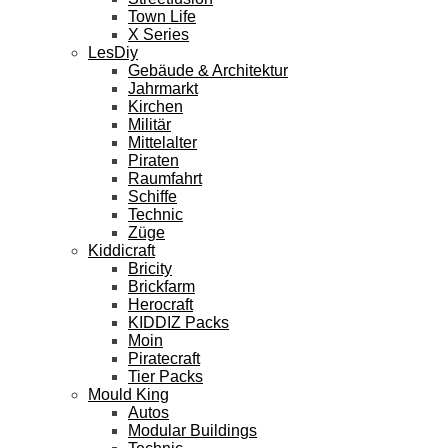
Town Life
X Series
LesDiy
Gebäude & Architektur
Jahrmarkt
Kirchen
Militär
Mittelalter
Piraten
Raumfahrt
Schiffe
Technic
Züge
Kiddicraft
Bricity
Brickfarm
Herocraft
KIDDIZ Packs
Moin
Piratecraft
Tier Packs
Mould King
Autos
Modular Buildings