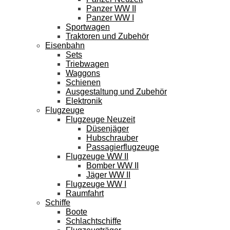
Panzer WW II
Panzer WW I
Sportwagen
Traktoren und Zubehör
Eisenbahn
Sets
Triebwagen
Waggons
Schienen
Ausgestaltung und Zubehör
Elektronik
Flugzeuge
Flugzeuge Neuzeit
Düsenjäger
Hubschrauber
Passagierflugzeuge
Flugzeuge WW II
Bomber WW II
Jäger WW II
Flugzeuge WW I
Raumfahrt
Schiffe
Boote
Schlachtschiffe